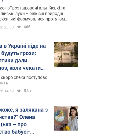
когір'ї розташовані альпійські та
пійські луки – рідкісні природні
си, які формувалися протягом
 років
465
26 23:00
 в Україні піде на
 будуть грози:
птики дали
ноз, коли чекати
и погоди
 скоро спека поступово
пить
5,6 т.
26 14:59
може, я залякана з
нства?" Олена
цька – про
ство бабусі-