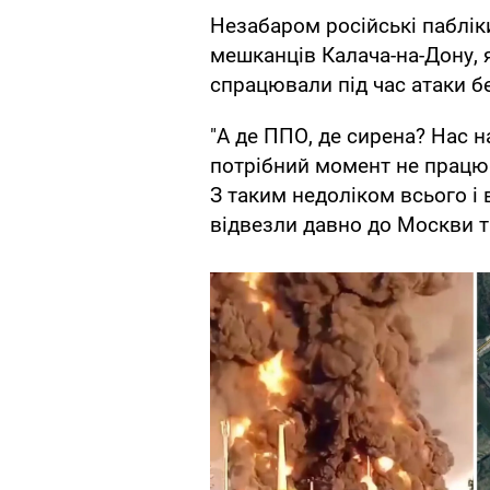
Незабаром російські пабліки
мешканців Калача-на-Дону, 
спрацювали під час атаки б
"А де ППО, де сирена? Нас 
потрібний момент не працює?
З таким недоліком всього і в
відвезли давно до Москви та