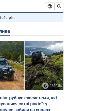
і обстріли
ливе
пінг руйнує екосистеми, які
валися сотні років": у
npeace забили на сполох