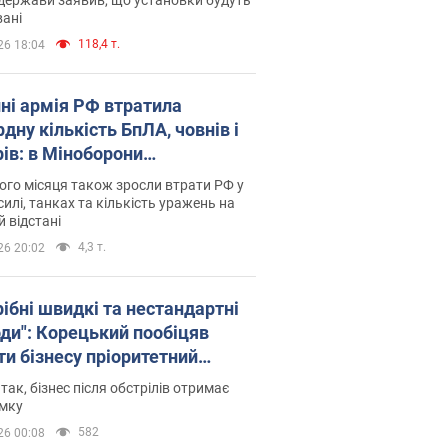
ані
118,4 т.
26 18:04
пні армія РФ втратила
дну кількість БпЛА, човнів і
рів: в Міноборони
люднили статистику
го місяця також зросли втрати РФ у
силі, танках та кількість уражень на
й відстані
4,3 т.
26 20:02
рібні швидкі та нестандартні
оди": Корецький пообіцяв
ти бізнесу пріоритетний
уп до наявних складських
 так, бізнес після обстрілів отримає
іщень
имку
582
26 00:08