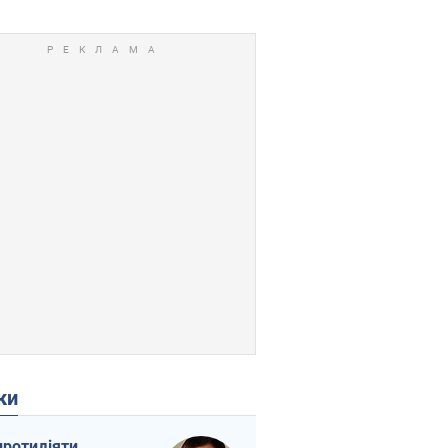
ки
протидіяти