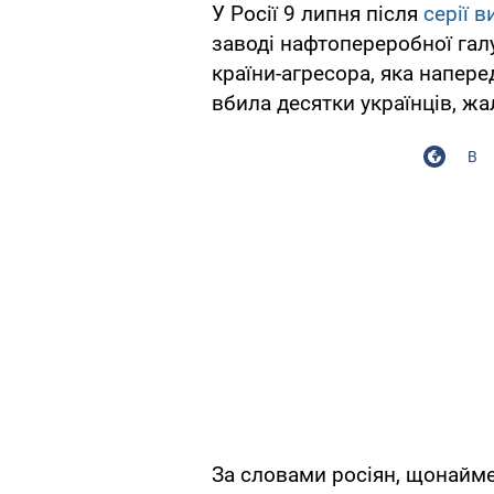
У Росії 9 липня після
серії в
заводі нафтопереробної галу
країни-агресора, яка напер
вбила десятки українців, жа
В
За словами росіян, щонайме