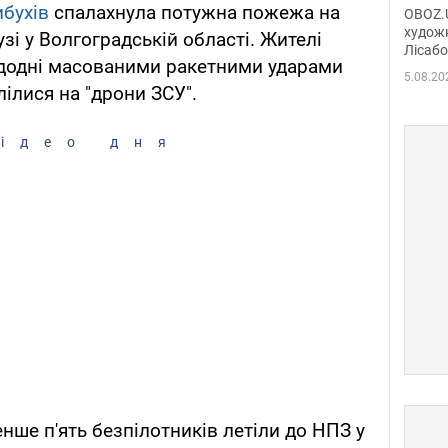
диси
ибухів
спалахнула потужна пожежа на
OBOZ.U
Горсь
художн
зі у Волгоградській області. Жителі
Лісабо
Дмит
едодні масованими ракетними ударами
в По
5.08.20
лілися на "дрони ЗСУ".
ідео дня
нше п'ять безпілотників летіли до НПЗ у