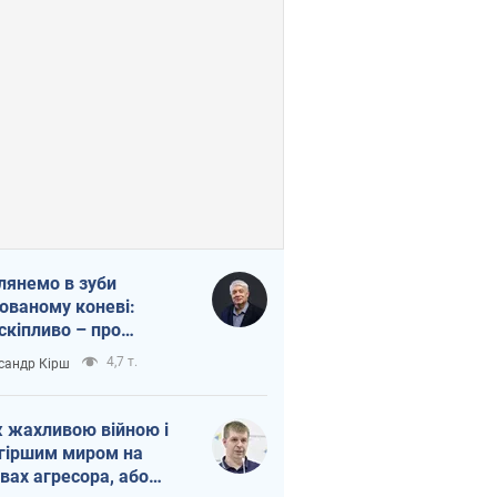
лянемо в зуби
ованому коневі:
скіпливо – про
омогу Україні
4,7 т.
сандр Кірш
 жахливою війною і
гіршим миром на
вах агресора, або