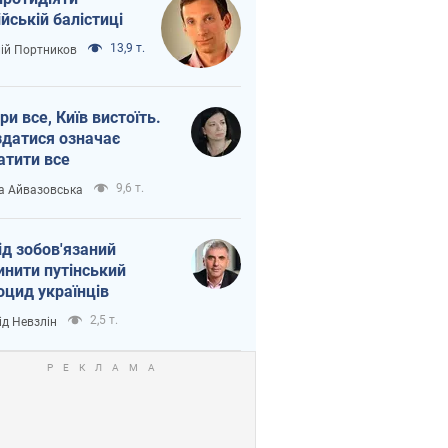
ійській балістиці
13,9 т.
лій Портников
ри все, Київ вистоїть.
здатися означає
атити все
9,6 т.
а Айвазовська
ід зобов'язаний
инити путінський
оцид українців
2,5 т.
ід Невзлін