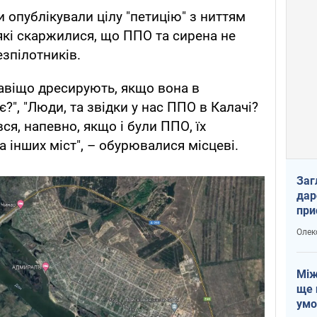
 опублікували цілу "петицію" з ниттям
які скаржилися, що ППО та сирена не
езпілотників.
навіщо дресирують, якщо вона в
", "Люди, та звідки у нас ППО в Калачі?
ся, напевно, якщо і були ППО, їх
 інших міст", – обурювалися місцеві.
Заг
дар
при
доп
Олек
Між
ще 
умо