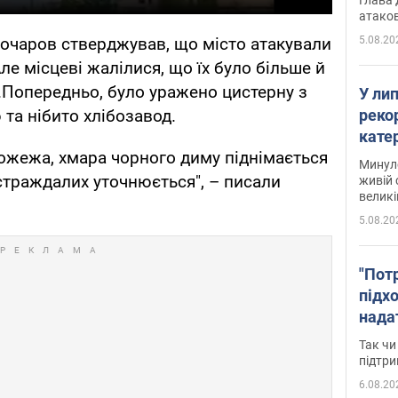
атаков
5.08.20
Бочаров стверджував, що місто атакували
Але місцеві жалілися, що їх було більше й
".Попередньо, було уражено цистерну з
У ли
рекор
та нібито хлібозавод.
кате
пожежа, хмара чорного диму піднімається
опри
Минуло
страждалих уточнюється", – писали
живій 
великі
5.08.20
"Пот
підх
нада
дост
Так чи
прим
підтр
6.08.20