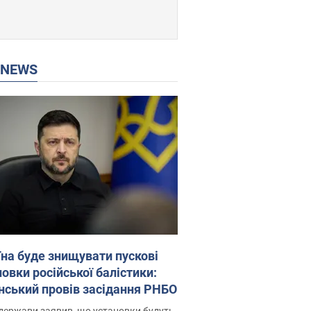
P NEWS
їна буде знищувати пускові
овки російської балістики:
нський провів засідання РНБО
держави заявив, що установки будуть