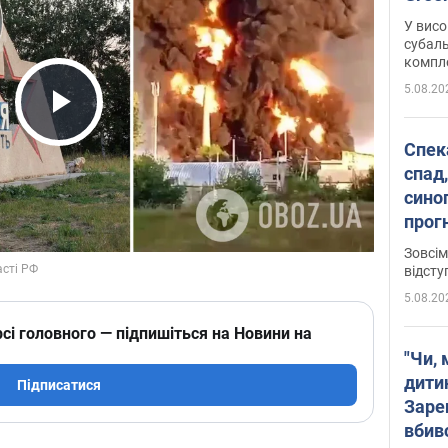
У висо
субаль
комплек
сотень
5.08.20
Play Video
Спека
спад,
сино
прог
змін
Зовсім
відсту
5.08.20
сі головного — підпишіться на Новини на
"Чи, 
дити
Підписатися
Заре
вбив