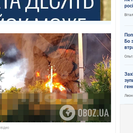
рос
Віта
Поп
Бо 
втр
Ольг
Зах
зуп
ген
Леон