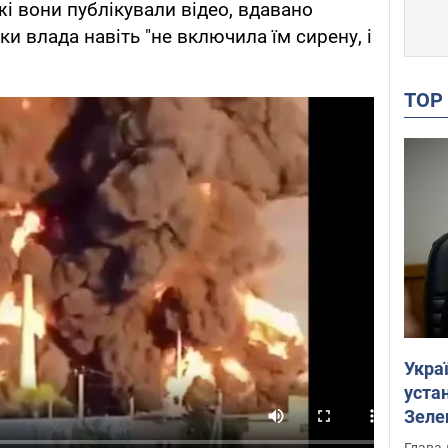
жі вони публікували відео, вдавано
ки влада навіть "не включила їм сирену, і
TO
Укра
устан
Зеле
Глава 