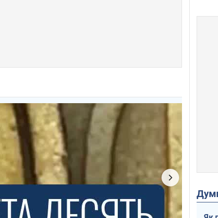
Дум
Як 