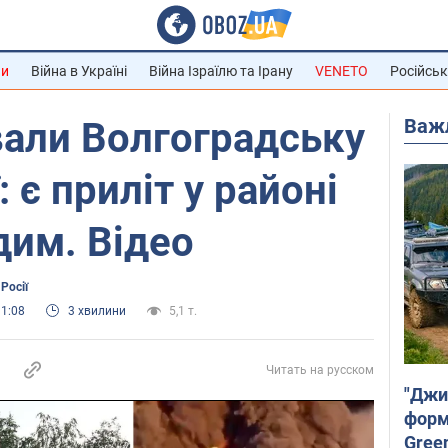
ни
Війна в Україні
Війна Ізраїлю та Ірану
VENETO
Російськ
Важ
вали Волгоградську
: є приліт у районі
дим. Відео
Росії
11:08
3 хвилини
5,1 т.
Читать на русском
"Джи
форму
Gree