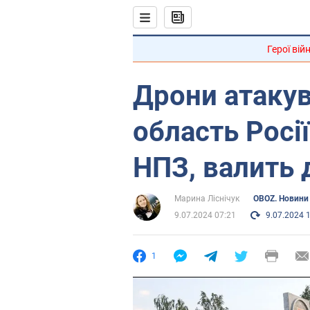
Герої вій
Дрони атаку
область Росії
НПЗ, валить 
Марина Ліснічук
OBOZ. Новини 
9.07.2024 07:21
9.07.2024 
1