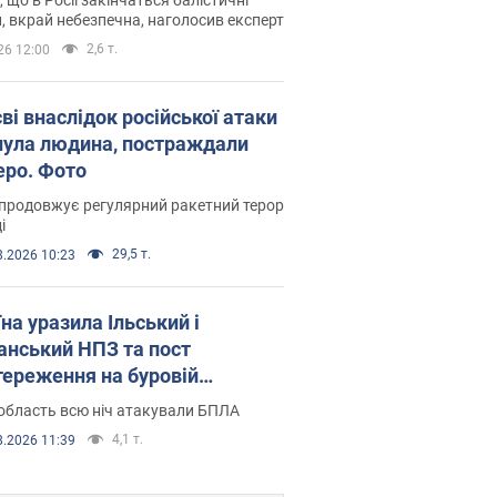
, вкрай небезпечна, наголосив експерт
2,6 т.
26 12:00
ві внаслідок російської атаки
нула людина, постраждали
еро. Фото
продовжує регулярний ракетний терор
і
29,5 т.
8.2026 10:23
на уразила Ільський і
нський НПЗ та пост
тереження на буровій
новці "Сиваш": Генштаб
область всю ніч атакували БПЛА
ив деталі. Фото і відео
4,1 т.
8.2026 11:39