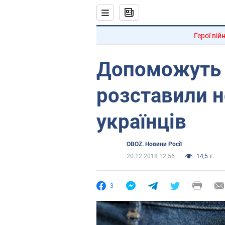
Герої вій
Допоможуть ''
розставили н
українців
OBOZ. Новини Росії
20.12.2018 12:56
14,5 т.
3