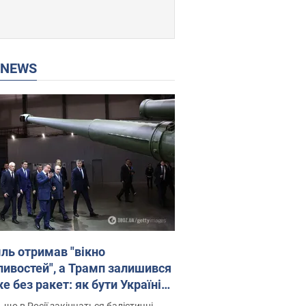
P NEWS
ль отримав "вікно
ивостей", а Трамп залишився
 без ракет: як бути Україні?
рв’ю з Мельником
 що в Росії закінчаться балістичні