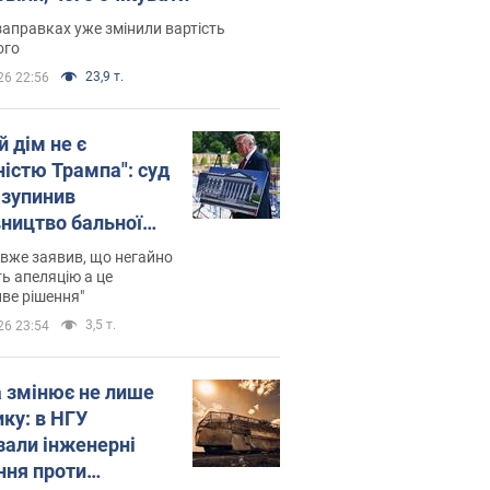
заправках уже змінили вартість
ого
23,9 т.
26 22:56
й дім не є
ністю Трампа": суд
зупинив
вництво бальної
 за $400 млн
вже заявив, що негайно
ь апеляцію а це
ве рішення"
3,5 т.
26 23:54
а змінює не лише
ику: в НГУ
зали інженерні
ння проти