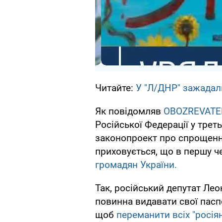
Читайте:
У "Л/ДНР" зажадали
Як повідомляв
OBOZREVATE
Російської Федерації у трет
законопроект про спрощенн
приховується, що в першу ч
громадян України.
Так, російський депутат Ле
повинна видавати свої паспо
щоб
переманити всіх "росіян