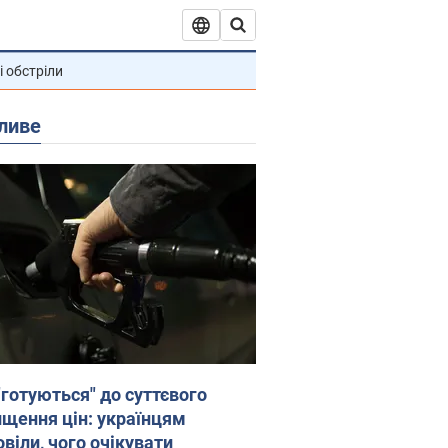
і обстріли
ливе
"готуються" до суттєвого
ищення цін: українцям
віли, чого очікувати