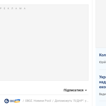
Кол
Юрій
Укр
над
еко
Підписатися
сві
Вади
OBOZ. Новини Росії
Допоможуть ''Л/ДНР'': у...