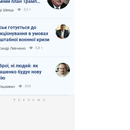
мний план Трампа
тіна?
3,5 т.
ор Швець
ськ готується до
кціонування в умовах
штабної воєнної кризи
6,8 т.
сандр Левченко
зброї, ні людей: як
ашенко будує нову
ію
354
 Тишкевич