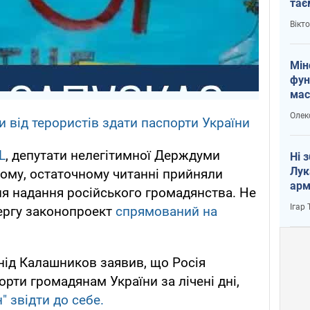
тає
і Пу
Вікт
Мін
фун
мас
Олек
 від терористів здати паспорти України
L
, депутати нелегітимної Держдуми
Ні 
Лук
ьому, остаточному читанні прийняли
арм
я надання російського громадянства. Не
Ігар
ергу законопроект
спрямований на
онід Калашников заявив, що Росія
рти громадянам України за лічені дні,
" звідти до себе.