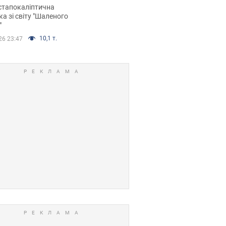
йських FPV-дронів.
стапокаліптична
ка зі світу "Шаленого
"
10,1 т.
26 23:47