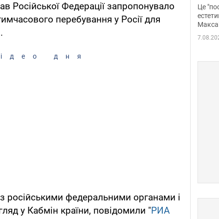
росі
рав Російської Федерації запропонувало
Це "по
Фото
естети
тимчасового перебування у Росії для
Макса
.
7.08.20
ідео дня
 з російськими федеральними органами і
ляд у Кабмін країни, повідомили "
РИА