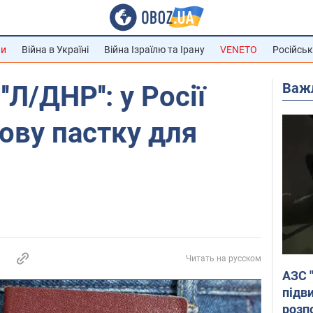
ни
Війна в Україні
Війна Ізраїлю та Ірану
VENETO
Російськ
Важ
Л/ДНР'': у Росії
ову пастку для
Читать на русском
АЗС 
підв
розпо