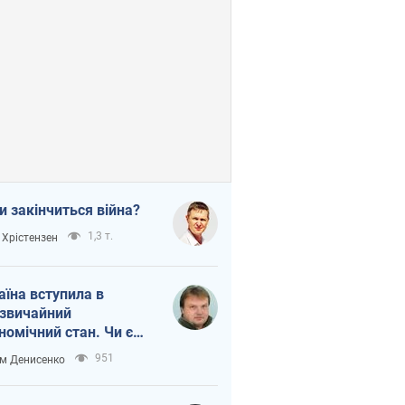
и закінчиться війна?
1,3 т.
 Хрістензен
аїна вступила в
звичайний
номічний стан. Чи є
тло вкінці тунелю?
951
м Денисенко