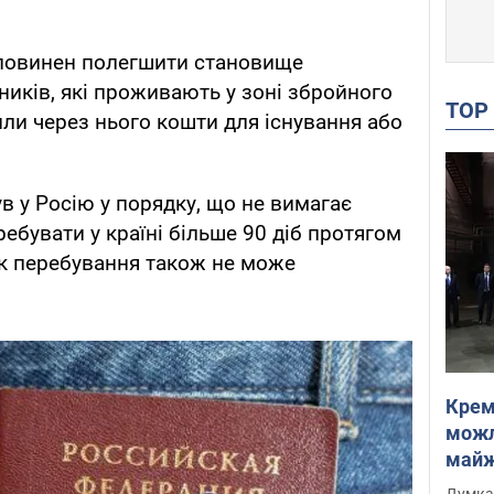
 повинен полегшити становище
ників, які проживають у зоні збройного
TO
или через нього кошти для існування або
в у Росію у порядку, що не вимагає
ебувати у країні більше 90 діб протягом
ок перебування також не може
Крем
можл
майже
Інте
Думка,