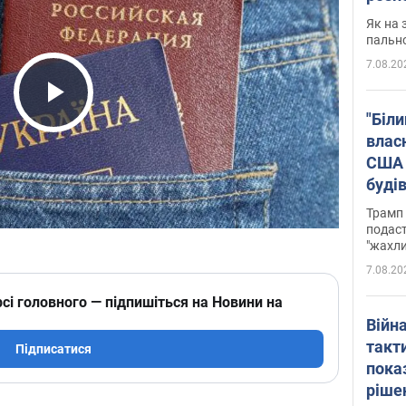
Як на 
пальн
7.08.20
Play Video
"Біли
влас
США 
буді
зали
Трамп 
подаст
"жахли
7.08.20
сі головного — підпишіться на Новини на
Війн
такт
Підписатися
пока
ріше