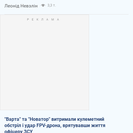
Леонід Невзлін
3,3 т.
"Варта" та "Новатор" витримали кулеметний
обстріл і удар FPV-дрона, врятувавши життя
офіцеру ЗСУ