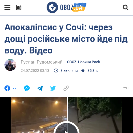
Апокаліпсис у Сочі: через
дощі російське місто йде під
воду. Відео
Руслан Рудомський
OBOZ. Новини Росії
24.07.2022 03:13
3 хвилини
35,8 т.
77
РУС