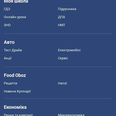
Моя школа
ГДЗ
Підручники
Онлайн уроки
ДПА
ЗНО
НМТ
Авто
Тест Драйв
Електромобілі
Акції
Сервіс
Food Oboz
Рецепти
Напої
Новини Кулінарії
Економіка
Ринки та компанії
Макроекономіка