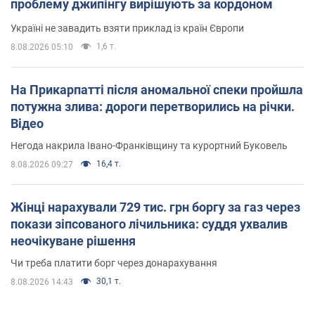
проблему джипінгу вирішують за кордоном
Україні не завадить взяти приклад із країн Європи
1,6 т.
8.08.2026 05:10
На Прикарпатті після аномальної спеки пройшла
потужна злива: дороги перетворились на річки.
Відео
Негода накрила Івано-Франківщину та курортний Буковель
16,4 т.
8.08.2026 09:27
Жінці нарахували 729 тис. грн боргу за газ через
покази зіпсованого лічильника: суддя ухвалив
неочікуване рішення
Чи треба платити борг через донарахування
30,1 т.
8.08.2026 14:43