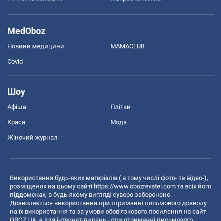
MedOboz
Новини медицини
MAMACLUB
Covid
Шоу
Афіша
Плітки
Краса
Мода
Жіночий журнал
Використання будь-яких матеріалів ( в тому числі фото- та відео-),
розміщених на цьому сайті
https://www.obozrevatel.com
та всіх його
піддоменах, в будь-якому вигляді суворо заборонено.
Дозволяється використання при отриманні письмового дозволу
на їх використання та за умови обов'язкового посилання на сайт
OBOZ.UA, а для інтернет-видань - при отриманні письмового