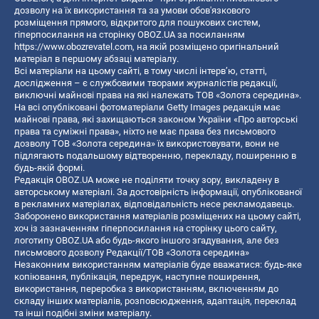
дозволу на їх використання та за умови обов'язкового
розміщення прямого, відкритого для пошукових систем,
гіперпосилання на сторінку OBOZ.UA за посиланням
https://www.obozrevatel.com
, на якій розміщено оригінальний
матеріал в першому абзаці матеріалу.
Всі матеріали на цьому сайті, в тому числі інтерв’ю, статті,
дослідження – є службовими творами журналістів редакції,
виключні майнові права на які належать ТОВ «Золота середина».
На всі опубліковані фотоматеріали Getty Images редакція має
майнові права, які захищаються законом України «Про авторські
права та суміжні права», ніхто не має права без письмового
дозволу ТОВ «Золота середина» їх використовувати, вони не
підлягають подальшому відтворенню, перекладу, поширенню в
будь-якій формі.
Редакція OBOZ.UA може не поділяти точку зору, викладену в
авторському матеріалі. За достовірність інформації, опублікованої
в рекламних матеріалах, відповідальність несе рекламодавець.
Заборонено використання матеріалів розміщених на цьому сайті,
хоч із зазначенням гіперпосилання на сторінку цього сайту,
логотипу OBOZ.UA або будь-якого іншого згадування, але без
письмового дозволу Редакції/ТОВ «Золота середина»
Незаконним використанням матеріалів буде вважатися: будь-яке
копiювання, публiкацiя, передрук, наступне поширення,
використання, переробка з використанням, включенням до
складу інших матеріалів, розповсюдження, адаптація, переклад
та інші подібні зміни матеріалу.