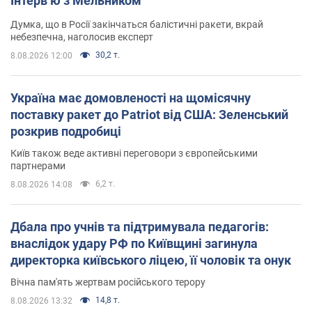
Інтерв’ю з Мельником
Думка, що в Росії закінчаться балістичні ракети, вкрай
небезпечна, наголосив експерт
30,2 т.
8.08.2026 12:00
Україна має домовленості на щомісячну
поставку ракет до Patriot від США: Зеленський
розкрив подробиці
Київ також веде активні переговори з європейськими
партнерами
6,2 т.
8.08.2026 14:08
Дбала про учнів та підтримувала педагогів:
внаслідок удару РФ по Київщині загинула
директорка київського ліцею, її чоловік та онук
Вічна пам'ять жертвам російського терору
14,8 т.
8.08.2026 13:32