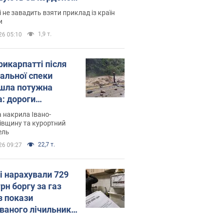
і не завадить взяти приклад із країн
и
1,9 т.
26 05:10
рикарпатті після
альної спеки
шла потужна
а: дороги
творились на
 накрила Івано-
. Відео
івщину та курортний
ель
22,7 т.
26 09:27
і нарахували 729
грн боргу за газ
з покази
ованого лічильника: