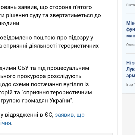
і Пу
Вікт
овань заявив, що сторона п'ятого
и рішення суду та звертатиметься до
 людини.
Мін
фун
мас
повідомлено поштою про підозру у
а сприянні діяльності терористичних
Олек
Ні 
лідчими СБУ та під процесуальним
Лук
арм
льного прокурора розслідують
до схеми постачання вугілля із
Ігар
орій та "сприяння терористичним
 групою громадян України".
у відрядженні в ЄС,
заявив, що
ічня
.