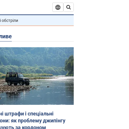
і обстріли
ливе
ні штрафи і спеціальні
гони: як проблему джипінгу
шують за кордоном