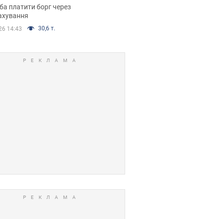
я ухвалив
ба платити борг через
ікуване рішення
ахування
30,6 т.
26 14:43