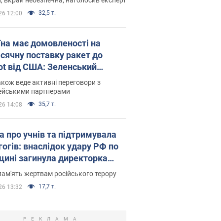
32,5 т.
26 12:00
їна має домовленості на
сячну поставку ракет до
iot від США: Зеленський
рив подробиці
акож веде активні переговори з
ейськими партнерами
35,7 т.
26 14:08
а про учнів та підтримувала
гогів: внаслідок удару РФ по
щині загинула директорка
ького ліцею, її чоловік та онук
пам'ять жертвам російського терору
17,7 т.
26 13:32