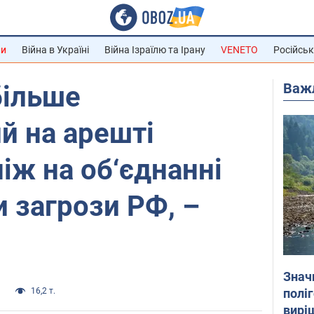
ни
Війна в Україні
Війна Ізраїлю та Ірану
VENETO
Російськ
Важ
більше
й на арешті
іж на об‘єднанні
и загрози РФ, –
Знач
полі
а
16,2 т.
вирі