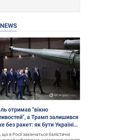
P NEWS
ль отримав "вікно
ивостей", а Трамп залишився
 без ракет: як бути Україні?
рв’ю з Мельником
 що в Росії закінчаться балістичні
, вкрай небезпечна, наголосив експерт