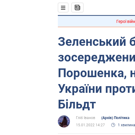
Герої вій
Зеленський 
зосереджени
Порошенка, н
України прот
Більдт
Гліб Іванов
(Архів) Політика
15.01.2022 14:27
1 хвилин