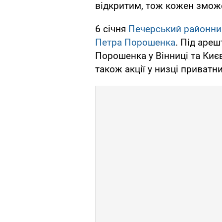
відкритим, тож кожен зможе
6 січня
Печерський районни
Петра Порошенка
. Під аре
Порошенка у Вінниці та Києві
також акції у низці приватн