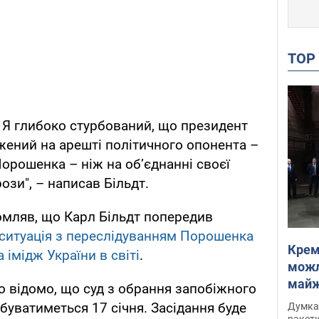
TO
. Я глибоко стурбований, що президент
ений на арешті політичного опонента –
Порошенка – ніж на об’єднанні своєї
ози", – написав Більдт.
мляв, що Карл Більдт попередив
ситуація з переслідуванням Порошенка
Крем
імідж України в світі
.
можл
майже
 відомо, що суд з обрання запобіжного
Інте
буватиметься 17 січня. Засідання буде
Думка,
ракети