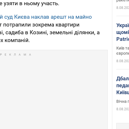
 узяти в ньому участь.
8.08.20
й суд Києва наклав арешт на майно
шт потрапили зокрема квартири
Укра
щомі
, садиба в Козині, земельні ділянки, а
Patr
их компаній.
розк
Київ т
європ
8.08.20
Дбал
педа
Київ
київс
Вічна 
8.08.20