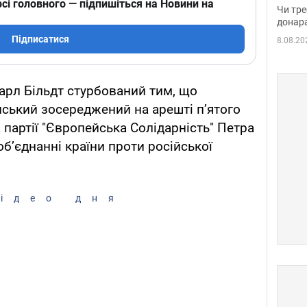
судд
сі головного — підпишіться на Новини на
Чи тре
неоч
донар
Підписатися
8.08.20
Карл Більдт стурбований тим, що
ський зосереджений на арешті п’ятого
 партії "Європейська Солідарність" Петра
б’єднанні країни проти російської
ідео дня