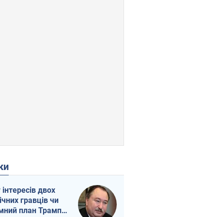
ки
г інтересів двох
ічних гравців чи
мний план Трампа