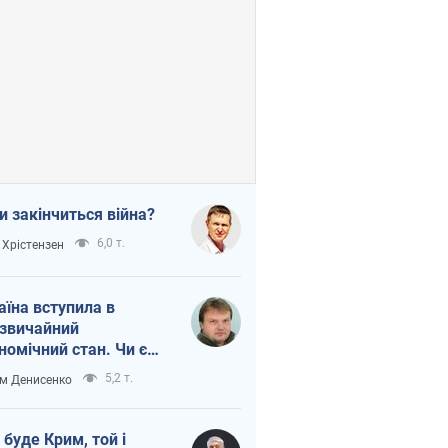
и закінчиться війна?
6,0 т.
 Хрістензен
аїна вступила в
звичайний
номічний стан. Чи є
тло вкінці тунелю?
5,2 т.
м Денисенко
 буде Крим, той і