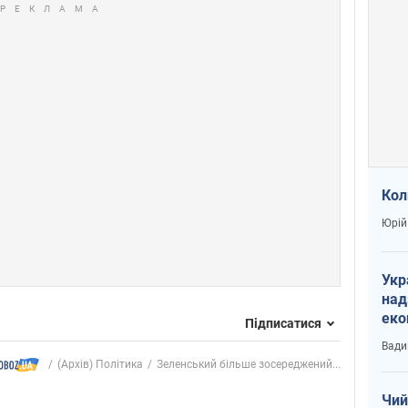
Кол
Юрій
Укр
над
еко
Підписатися
сві
Вади
(Архів) Політика
Зеленський більше зосереджений...
Чий