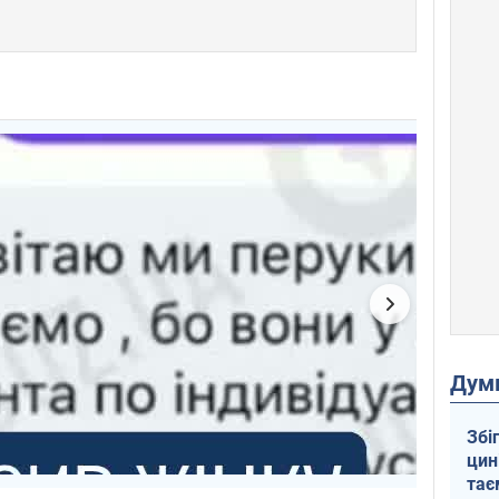
Дум
Збі
цин
тає