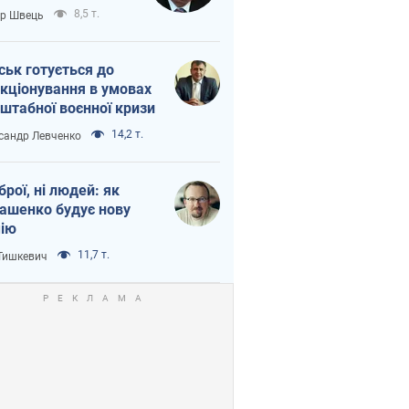
тіна?
8,5 т.
ор Швець
ськ готується до
кціонування в умовах
штабної воєнної кризи
14,2 т.
сандр Левченко
зброї, ні людей: як
ашенко будує нову
ію
11,7 т.
 Тишкевич