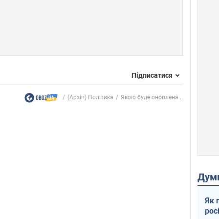
Підписатися
(Архів) Політика
Якою буде оновлена...
Дум
Як 
рос