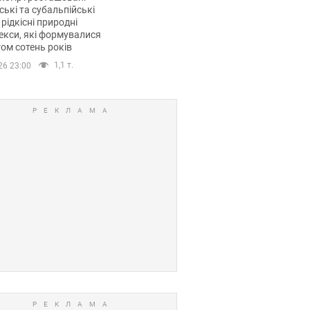
ські та субальпійські
 рідкісні природні
кси, які формувалися
ом сотень років
1,1 т.
26 23:00