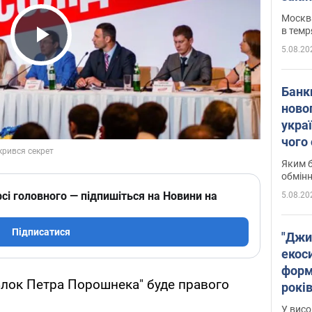
Москва
в темр
5.08.20
Play Video
Банк
ново
укра
чого
Яким б
обмін
сі головного — підпишіться на Новини на
5.08.20
Підписатися
"Джи
екоси
форм
"Блок Петра Порошнека" буде правого
років
заби
У висо