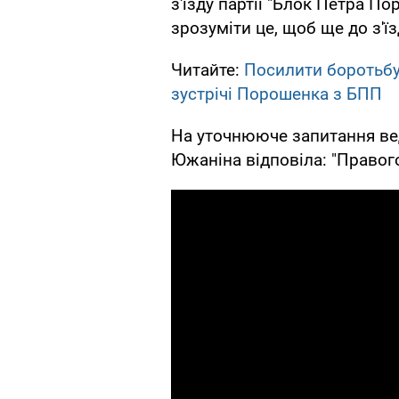
з'їзду партії "Блок Петра По
зрозуміти це, щоб ще до з'ї
Читайте:
Посилити боротьбу 
зустрічі Порошенка з БПП
На уточнююче запитання вед
Южаніна відповіла: "Правого