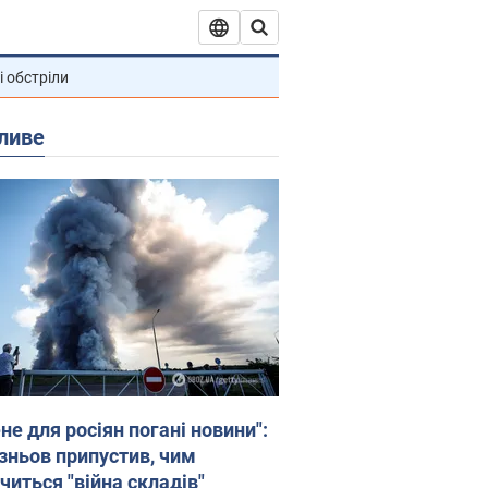
і обстріли
ливе
не для росіян погані новини":
зньов припустив, чим
читься "війна складів"