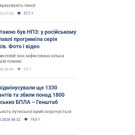
ераховують пенсії
37,7 т.
26 07:00
атакою був НПЗ: у російському
лавлі прогриміла серія
ів. Фото і відео
исловій зоні зафіксовано кілька
ків пожежі
2,6 т.
26 06:49
відмінусували ще 1330
антів та збили понад 1800
йських БПЛА – Генштаб
ність путінської армії скорочується
16,0 т.
8.2026 06:32