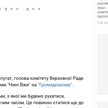
альпій
луки –
ідео дня
компле
протяг
5.08.20
путат, голова комітету Верховної Ради
ами "Нині Вже" на
"Громадському".
и, з якої ми будемо рухатися,
жчим часом. Це повинно статися ще до