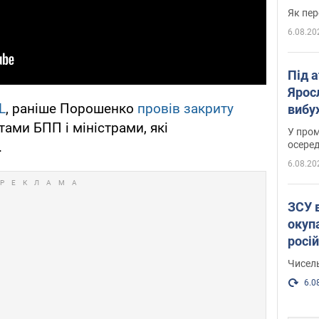
Як пер
6.08.20
Під 
Ярос
L
, раніше Порошенко
провів закриту
вибух
ами БПП і міністрами, які
У пром
осеред
.
6.08.20
ЗСУ 
окуп
росі
Чисель
6.0