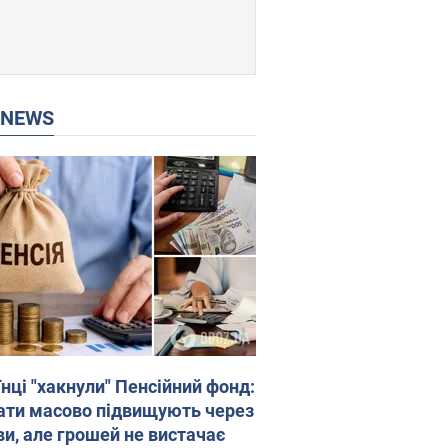
P NEWS
нці "хакнули" Пенсійний фонд:
ати масово підвищують через
ви, але грошей не вистачає