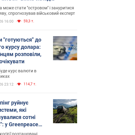
 може стати "островом" і зануритися
яву, спрогнозував військовий експерт
59,3 т.
26 16:00
и "готуються" до
го курсу долара:
їнцям розповіли,
 очікувати
уде курс валюти в
никах
114,7 т.
26 23:12
пінг руйнує
стеми, які
увалися сотні
": у Greenpeace
ли на сполох
когір'ї розташовані