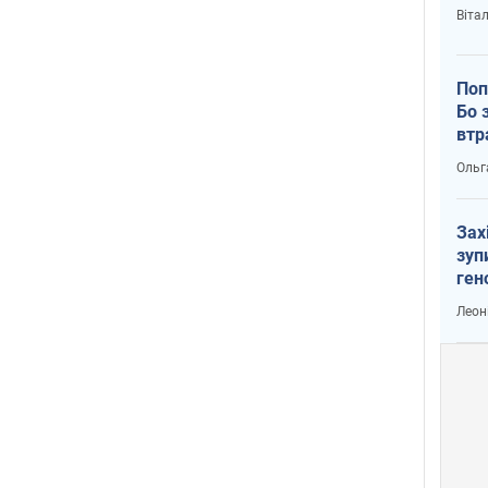
Віта
Поп
Бо 
втр
Ольг
Зах
зуп
ген
Леон