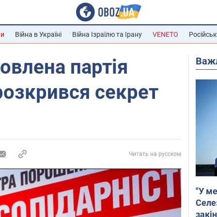
ни
Війна в Україні
Війна Ізраїлю та Ірану
VENETO
Російськ
Важ
овлена партія
розкрився секрет
Читать на русском
"У ме
Селе
закін