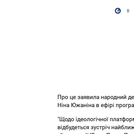
В
Про це заявила народний де
Ніна Южаніна в ефірі прогр
"Щодо ідеологічної платформ
відбудеться зустріч найбли