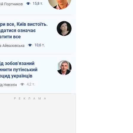
15,8 т.
лій Портников
ри все, Київ вистоїть.
здатися означає
атити все
10,6 т.
а Айвазовська
ід зобов'язаний
инити путінський
оцид українців
4,2 т.
ід Невзлін