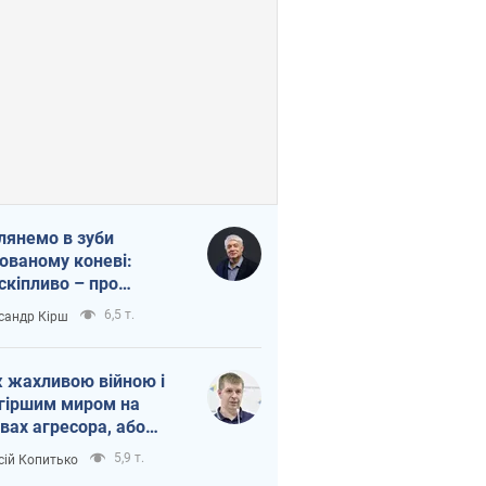
лянемо в зуби
ованому коневі:
скіпливо – про
омогу Україні
6,5 т.
сандр Кірш
 жахливою війною і
гіршим миром на
вах агресора, або
вихідність – теж
5,9 т.
сій Копитько
оя Росії