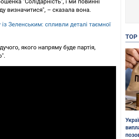
рошенка "Солідарність", і ми повинні
зду визначитися", – сказала вона.
із Зеленським: спливли деталі таємної
TO
учого, якого напряму буде партія,
".
Украї
випл
позо