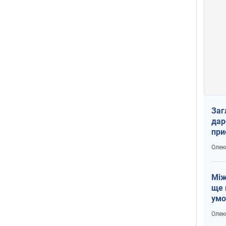
Заг
дар
при
доп
Олек
Між
ще 
умо
Без
Олек
збр