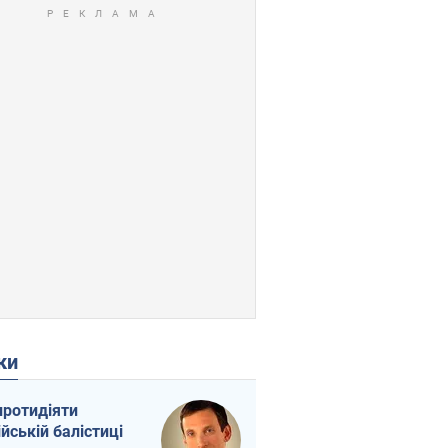
ки
протидіяти
ійській балістиці