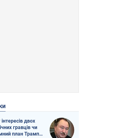
ки
г інтересів двох
ічних гравців чи
мний план Трампа