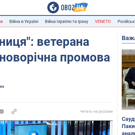
ни
Війна в Україні
Війна Ізраїлю та Ірану
VENETO
Російськ
Важ
зниця": ветерана
 новорічна промова
ика
Читать на русском
Сауд
Паки
анал