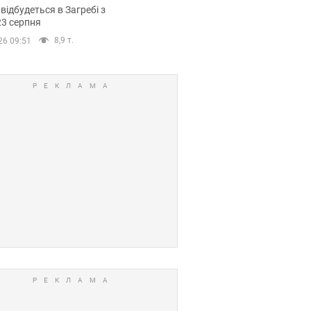
емпіонату Європи
 відбудеться в Загребі з
вних спортсменів
23 серпня
8,9 т.
26 09:51