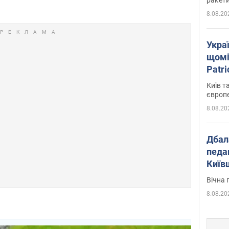
8.08.20
Укра
щомі
Patr
розк
Київ т
європ
8.08.20
Дбал
педа
Київ
київс
Вічна 
8.08.20