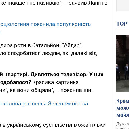
же інакше і не називаю", – заявив Лапін в
TO
соціологиня пояснила популярність
в
ира роти в батальйоні "Айдар",
ло сподобатися людям, які далекі від
лій квартирі. Дивляться телевізор. У них
сподобалося?
Красива картинка,
и", як вони обіцяли", – пояснив він.
Крем
 Соколова рознесла Зеленського за
можл
майже
Інте
Думка,
 в українському суспільстві може тільки
ракети