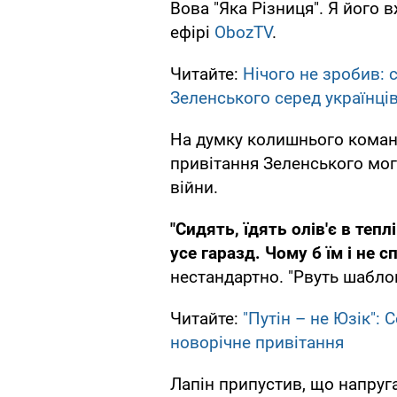
Вова "Яка Різниця". Я його в
ефірі
ObozTV
.
Читайте:
Нічого не зробив: 
Зеленського серед українці
На думку колишнього команд
привітання Зеленського мог
війни.
"Сидять, їдять олів'є в теп
усе гаразд. Чому б їм і не 
нестандартно. "Рвуть шаблон
Читайте:
"Путін – не Юзік":
новорічне привітання
Лапін припустив, що напруга