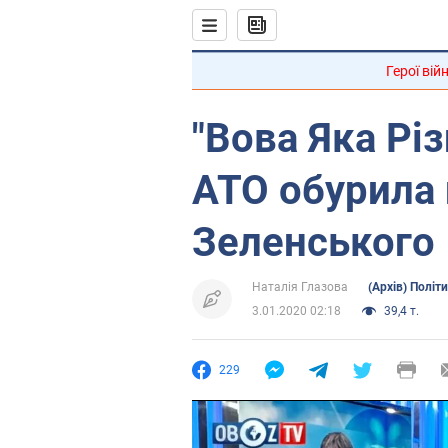
Герої вій
"Вова Яка Рі
АТО обурила
Зеленського
Наталія Глазова
(Архів) Політ
3.01.2020 02:18
39,4 т.
229