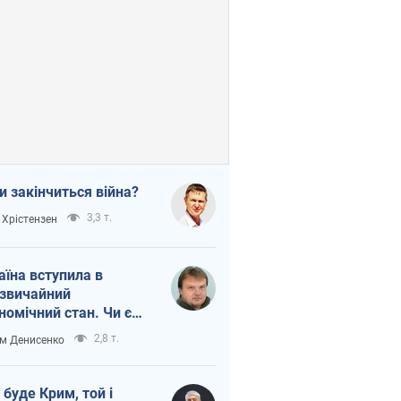
и закінчиться війна?
3,3 т.
 Хрістензен
аїна вступила в
звичайний
номічний стан. Чи є
тло вкінці тунелю?
2,8 т.
м Денисенко
 буде Крим, той і