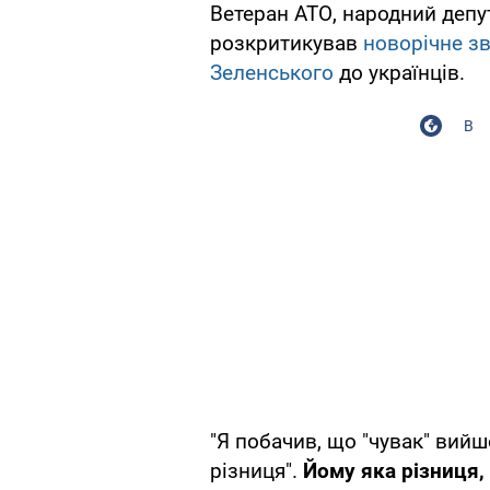
Ветеран АТО, народний депут
розкритикував
новорічне з
Зеленського
до українців.
В
"Я побачив, що "чувак" вийшо
різниця".
Йому яка різниця,