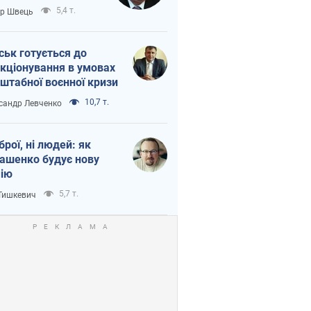
тіна?
5,4 т.
ор Швець
ськ готується до
кціонування в умовах
штабної воєнної кризи
10,7 т.
сандр Левченко
зброї, ні людей: як
ашенко будує нову
ію
5,7 т.
 Тишкевич