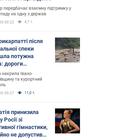
р передбачає взаємну підтримку у
ападу на одну з держав
4,7 т.
26 00:22
рикарпатті після
альної спеки
шла потужна
а: дороги
творились на
 накрила Івано-
. Відео
івщину та курортний
ель
11,0 т.
26 09:27
атія принизила
у Росії зі
тивної гімнастики,
ійно не допустивши