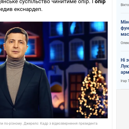
янське суспільство чинитиме опір. І
опір
і Пу
Вікт
редив екснардеп.
Мін
фун
мас
Олек
Ні 
Лук
арм
Ігар