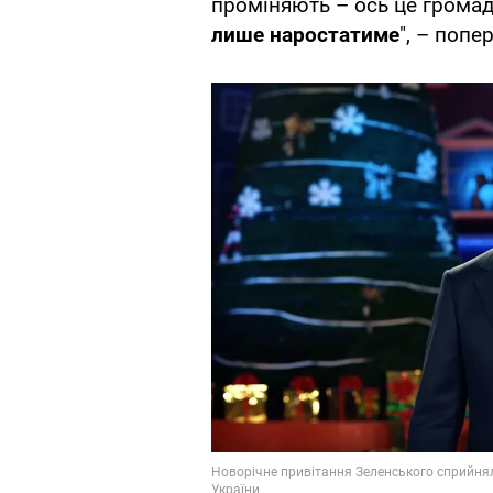
проміняють – ось це громад
лише наростатиме
", – попе