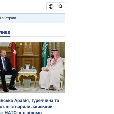
і обстріли
ливе
івська Аравія, Туреччина та
стан створили азійський
ог НАТО: що відомо