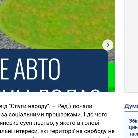
Дум
ід "Слуги народу". – Ред.) почали
 за соціальними прошарками. І до чого
Збі
нське суспільство, у якого в голові
цин
льні інтереси, які території на свободу не
тає