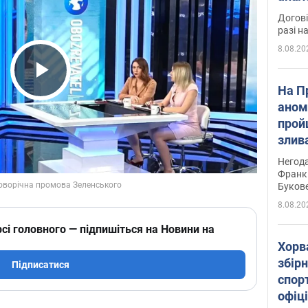
Догові
разі н
8.08.20
Play Video
На П
аном
прой
злив
пере
Негода
річки
Франк
Буков
8.08.20
сі головного — підпишіться на Новини на
Хорв
збірн
Підписатися
спор
офіц