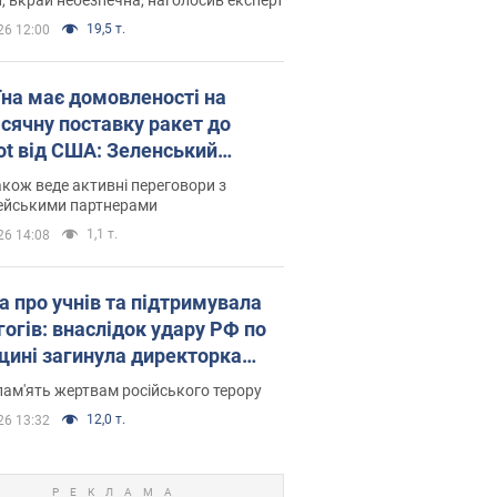
19,5 т.
26 12:00
їна має домовленості на
сячну поставку ракет до
iot від США: Зеленський
рив подробиці
акож веде активні переговори з
ейськими партнерами
1,1 т.
26 14:08
а про учнів та підтримувала
гогів: внаслідок удару РФ по
щині загинула директорка
ького ліцею, її чоловік та онук
пам'ять жертвам російського терору
12,0 т.
26 13:32