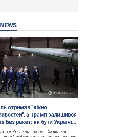
P NEWS
ль отримав "вікно
ивостей", а Трамп залишився
 без ракет: як бути Україні?
рв’ю з Мельником
 що в Росії закінчаться балістичні
, вкрай небезпечна, наголосив експерт