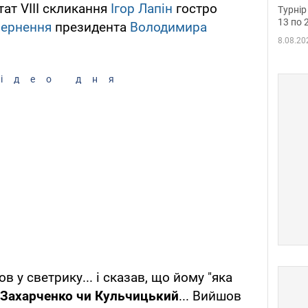
до ч
ат VIII скликання
Ігор Лапін
гостро
Турнір
осно
13 по 
вернення
президента
Володимира
8.08.20
ідео дня
в у светрику... і сказав, що йому "яка
 Захарченко чи Кульчицький
... Вийшов