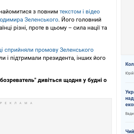
найомитися з повним
текстом і відео
лодимира Зеленського
. Його головний
їнці різні, проте в цьому – сила нації та
ці сприйняли промову Зеленського
или і підтримали президента, інших його
Кол
Юрій
бозреватель" дивіться щодня у будні о
Укр
над
еко
сві
Вади
Чий