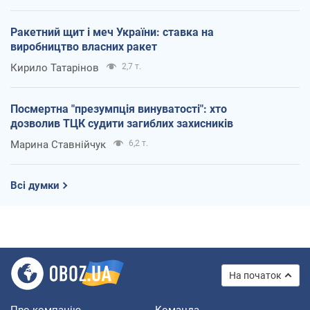
Ракетний щит і меч України: ставка на
виробництво власних ракет
Кирило Татарінов
2,7 т.
Посмертна "презумпція винуватості": хто
дозволив ТЦК судити загиблих захисників
Марина Ставнійчук
6,2 т.
Всі думки
На початок
Про компанію
Команда