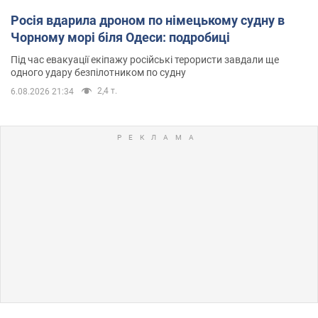
Росія вдарила дроном по німецькому судну в
Чорному морі біля Одеси: подробиці
Під час евакуації екіпажу російські терористи завдали ще
одного удару безпілотником по судну
2,4 т.
6.08.2026 21:34