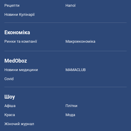
Рецепти
Напої
Новини Кулінарії
Економіка
Ринки та компанії
Макроекономіка
MedOboz
Новини медицини
MAMACLUB
Covid
Шоу
Афіша
Плітки
Краса
Мода
Жіночий журнал