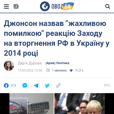
Джонсон назвав "жахливою
помилкою" реакцію Заходу
на вторгнення РФ в Україну у
2014 році
Дар'я Дурова
(Архів) Політика
15.03.2022 12:56
1 хвилина
11,7 т.
313
РУС