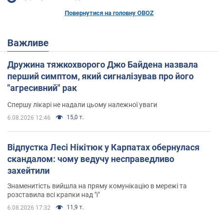
Повернутися на головну OBOZ
Важливе
Дружина тяжкохворого Джо Байдена назвала
перший симптом, який сигналізував про його
"агресивний" рак
Спершу лікарі не надали цьому належної уваги
15,0 т.
6.08.2026 12:46
Відпустка Лесі Нікітюк у Карпатах обернулася
скандалом: чому ведучу несправедливо
захейтили
Знаменитість вийшла на пряму комунікацію в мережі та
розставила всі крапки над "і"
11,9 т.
6.08.2026 17:32