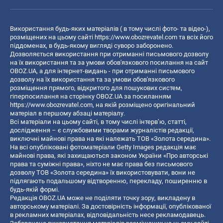
Використання будь-яких матеріалів ( в тому числі фото- та відео-),
розміщених на цьому сайті
https://www.obozrevatel.com
та всіх його
піддоменах, в будь-якому вигляді суворо заборонено.
Дозволяється використання при отриманні письмового дозволу
на їх використання та за умови обов'язкового посилання на сайт
OBOZ.UA, а для інтернет-видань - при отриманні письмового
дозволу на їх використання та за умови обов'язкового
розміщення прямого, відкритого для пошукових систем,
гіперпосилання на сторінку OBOZ.UA за посиланням
https://www.obozrevatel.com
, на якій розміщено оригінальний
матеріал в першому абзаці матеріалу.
Всі матеріали на цьому сайті, в тому числі інтерв’ю, статті,
дослідження – є службовими творами журналістів редакції,
виключні майнові права на які належать ТОВ «Золота середина».
На всі опубліковані фотоматеріали Getty Images редакція має
майнові права, які захищаються законом України «Про авторські
права та суміжні права», ніхто не має права без письмового
дозволу ТОВ «Золота середина» їх використовувати, вони не
підлягають подальшому відтворенню, перекладу, поширенню в
будь-якій формі.
Редакція OBOZ.UA може не поділяти точку зору, викладену в
авторському матеріалі. За достовірність інформації, опублікованої
в рекламних матеріалах, відповідальність несе рекламодавець.