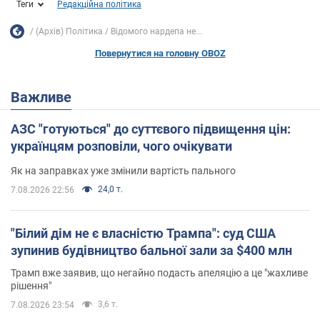
Теги
Редакційна політика
(Архів) Політика
Відомого нардепа не...
Повернутися на головну OBOZ
Важливе
АЗС "готуються" до суттєвого підвищення цін:
українцям розповіли, чого очікувати
Як на заправках уже змінили вартість пального
24,0 т.
7.08.2026 22:56
"Білий дім не є власністю Трампа": суд США
зупинив будівництво бальної зали за $400 млн
Трамп вже заявив, що негайно подасть апеляцію а це "жахливе
рішення"
3,6 т.
7.08.2026 23:54