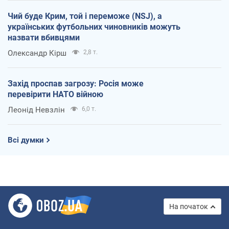
Чий буде Крим, той і переможе (NSJ), а
українських футбольних чиновників можуть
назвати вбивцями
Олександр Кірш
2,8 т.
Захід проспав загрозу: Росія може
перевірити НАТО війною
Леонід Невзлін
6,0 т.
Всі думки
На початок