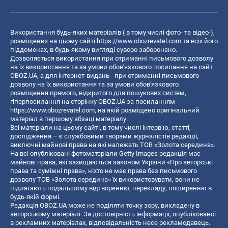
Використання будь-яких матеріалів ( в тому числі фото- та відео-),
розміщених на цьому сайті
https://www.obozrevatel.com
та всіх його
піддоменах, в будь-якому вигляді суворо заборонено.
Дозволяється використання при отриманні письмового дозволу
на їх використання та за умови обов'язкового посилання на сайт
OBOZ.UA, а для інтернет-видань - при отриманні письмового
дозволу на їх використання та за умови обов'язкового
розміщення прямого, відкритого для пошукових систем,
гіперпосилання на сторінку OBOZ.UA за посиланням
https://www.obozrevatel.com
, на якій розміщено оригінальний
матеріал в першому абзаці матеріалу.
Всі матеріали на цьому сайті, в тому числі інтерв’ю, статті,
дослідження – є службовими творами журналістів редакції,
виключні майнові права на які належать ТОВ «Золота середина».
На всі опубліковані фотоматеріали Getty Images редакція має
майнові права, які захищаються законом України «Про авторські
права та суміжні права», ніхто не має права без письмового
дозволу ТОВ «Золота середина» їх використовувати, вони не
підлягають подальшому відтворенню, перекладу, поширенню в
будь-якій формі.
Редакція OBOZ.UA може не поділяти точку зору, викладену в
авторському матеріалі. За достовірність інформації, опублікованої
в рекламних матеріалах, відповідальність несе рекламодавець.