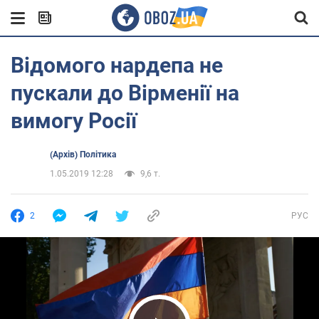
Відомого нардепа не
пускали до Вірменії на
вимогу Росії
(Архів) Політика
1.05.2019 12:28
9,6 т.
2
РУС