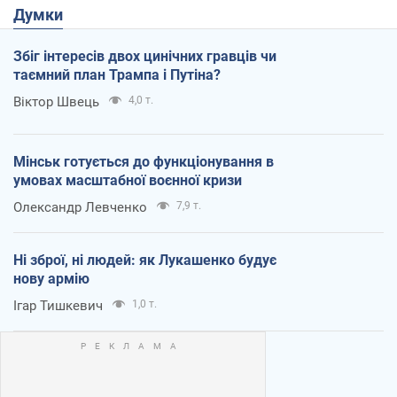
Думки
Збіг інтересів двох цинічних гравців чи
таємний план Трампа і Путіна?
Віктор Швець
4,0 т.
Мінськ готується до функціонування в
умовах масштабної воєнної кризи
Олександр Левченко
7,9 т.
Ні зброї, ні людей: як Лукашенко будує
нову армію
Ігар Тишкевич
1,0 т.