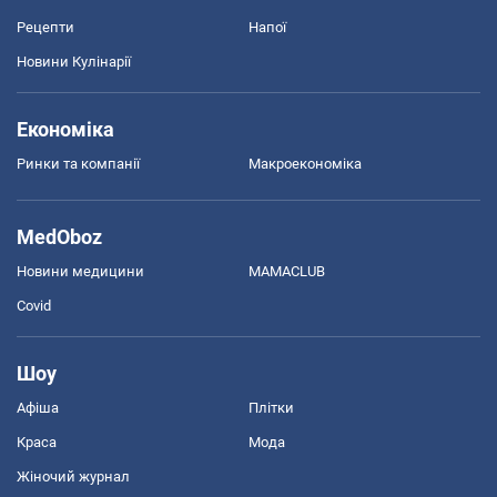
Рецепти
Напої
Новини Кулінарії
Економіка
Ринки та компанії
Макроекономіка
MedOboz
Новини медицини
MAMACLUB
Covid
Шоу
Афіша
Плітки
Краса
Мода
Жіночий журнал