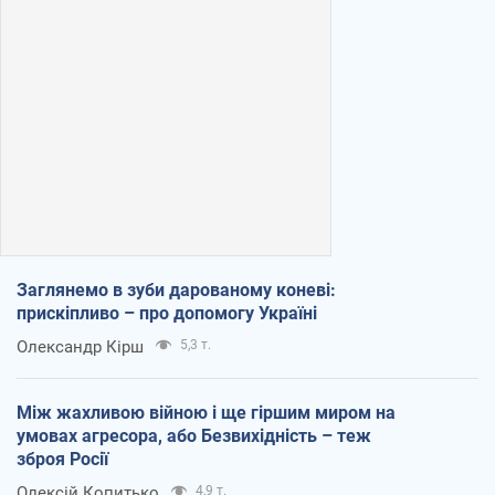
Заглянемо в зуби дарованому коневі:
прискіпливо – про допомогу Україні
Олександр Кірш
5,3 т.
Між жахливою війною і ще гіршим миром на
умовах агресора, або Безвихідність – теж
зброя Росії
Олексій Копитько
4,9 т.