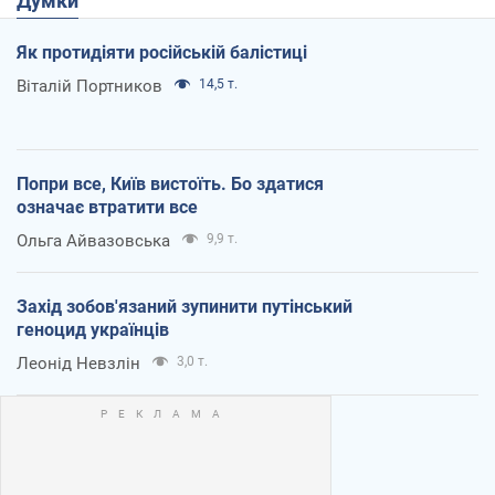
Думки
Як протидіяти російській балістиці
Віталій Портников
14,5 т.
Попри все, Київ вистоїть. Бо здатися
означає втратити все
Ольга Айвазовська
9,9 т.
Захід зобов'язаний зупинити путінський
геноцид українців
Леонід Невзлін
3,0 т.