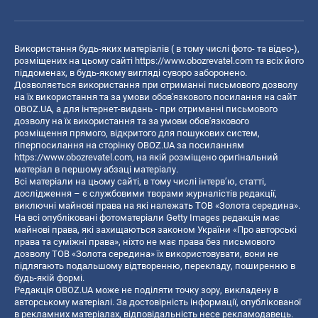
Використання будь-яких матеріалів ( в тому числі фото- та відео-),
розміщених на цьому сайті
https://www.obozrevatel.com
та всіх його
піддоменах, в будь-якому вигляді суворо заборонено.
Дозволяється використання при отриманні письмового дозволу
на їх використання та за умови обов'язкового посилання на сайт
OBOZ.UA, а для інтернет-видань - при отриманні письмового
дозволу на їх використання та за умови обов'язкового
розміщення прямого, відкритого для пошукових систем,
гіперпосилання на сторінку OBOZ.UA за посиланням
https://www.obozrevatel.com
, на якій розміщено оригінальний
матеріал в першому абзаці матеріалу.
Всі матеріали на цьому сайті, в тому числі інтерв’ю, статті,
дослідження – є службовими творами журналістів редакції,
виключні майнові права на які належать ТОВ «Золота середина».
На всі опубліковані фотоматеріали Getty Images редакція має
майнові права, які захищаються законом України «Про авторські
права та суміжні права», ніхто не має права без письмового
дозволу ТОВ «Золота середина» їх використовувати, вони не
підлягають подальшому відтворенню, перекладу, поширенню в
будь-якій формі.
Редакція OBOZ.UA може не поділяти точку зору, викладену в
авторському матеріалі. За достовірність інформації, опублікованої
в рекламних матеріалах, відповідальність несе рекламодавець.