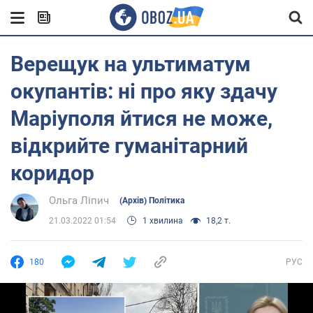
Верещук на ультиматум
окупантів: ні про яку здачу
Маріуполя йтися не може,
відкрийте гуманітарний
коридор
Ольга Ліпич
(Архів) Політика
21.03.2022 01:54
1 хвилина
18,2 т.
180
РУС