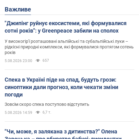
Важливе
"Джипінг руйнує екосистеми, які формувалися
сотні років": у Greenpeace забили на сполох
У високогір'ї розташовані альпійські та субальпійські луки –
рідкісні природні комплекси, які формувалися протягом сотень
років
657
5.08.2026 23:00
Спека в Україні піде на спад, будуть грози:
синоптики дали прогноз, коли чекати зміни
погоди
Зовсім скоро спека поступово відступить
6,7 т.
5.08.2026 14:59
"Чи, може, я залякана з дитинства?" Олена
Зарецька – про вбивство бабусі-дисидентки