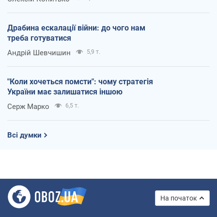
Драбина ескалації війни: до чого нам
треба готуватися
Андрій Шевчишин
5,9 т.
"Коли хочеться помсти": чому стратегія
України має залишатися іншою
Серж Марко
6,5 т.
Всі думки
На початок