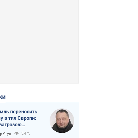
ки
мль переносить
ну в тил Європи:
 загрозою
тична логістика
5,4 т.
ор Ягун