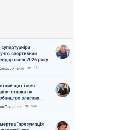
 супертурніри
учіх: спортивний
ендар осені 2026 року
261
сандр Липенко
етний щит і меч
аїни: ставка на
обництво власних
ет
948
ло Татарінов
мертна "презумпція