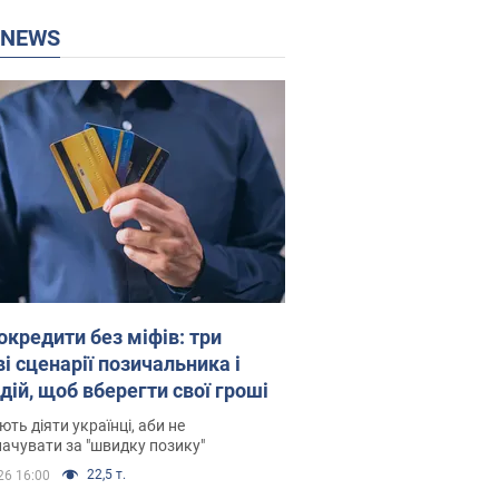
P NEWS
окредити без міфів: три
і сценарії позичальника і
дій, щоб вберегти свої гроші
ть діяти українці, аби не
ачувати за "швидку позику"
22,5 т.
26 16:00