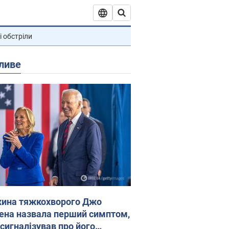
і обстріли
ливе
ина тяжкохворого Джо
ена назвала перший симптом,
 сигналізував про його