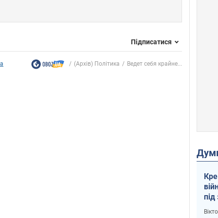
Підписатися
ка
(Архів) Політика
Ведет себя крайне...
Дум
Кре
вій
під
кри
Вікт