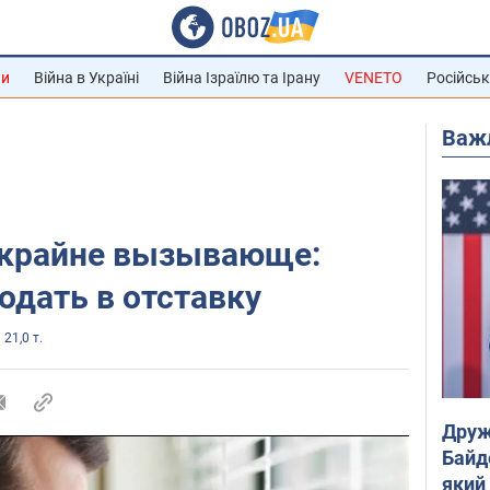
ни
Війна в Україні
Війна Ізраїлю та Ірану
VENETO
Російськ
Важ
 крайне вызывающе:
дать в отставку
21,0 т.
Друж
Байд
який