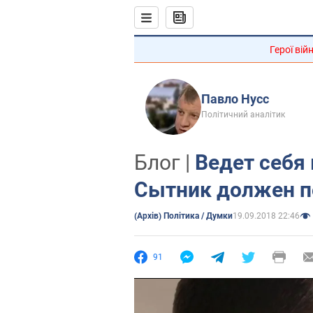
Герої вій
Павло Нусс
Політичний аналітик
Блог |
Ведет себя
Сытник должен по
(Архів) Політика / Думки
19.09.2018 22:46
91