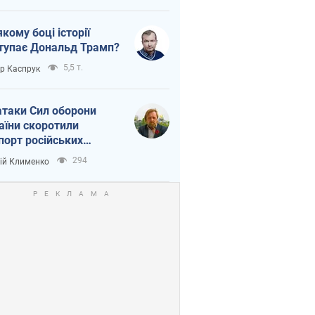
якому боці історії
тупає Дональд Трамп?
5,5 т.
ор Каспрук
атаки Сил оборони
аїни скоротили
порт російських
топродуктів
294
ій Клименко