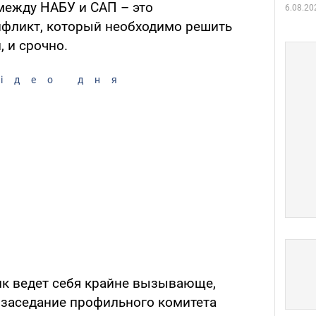
 между НАБУ и САП – это
6.08.20
фликт, который необходимо решить
 и срочно.
ідео дня
ник ведет себя крайне вызывающе,
 заседание профильного комитета