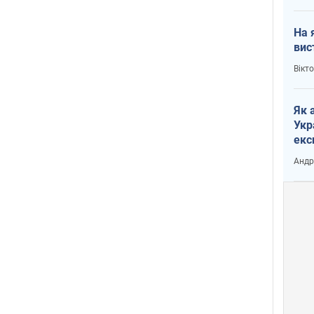
На 
вис
Вікт
Як 
Укр
екс
наф
Андр