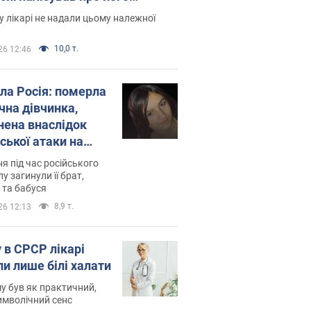
есивний" рак
 лікарі не надали цьому належної
10,0 т.
26 12:46
ила Росія: померла
чна дівчинка,
нена внаслідок
ської атаки на
ину. Фото
ня під час російського
лу загинули її брат,
 та бабуся
8,9 т.
26 12:13
 в СРСР лікарі
ли лише білі халати
у був як практичний,
символічний сенс