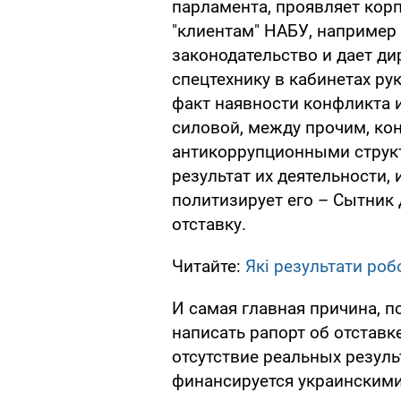
парламента, проявляет кор
"клиентам" НАБУ, например
законодательство и дает д
спецтехнику в кабинетах р
факт наявности конфликта 
силовой, между прочим, ко
антикоррупционными структ
результат их деятельности, 
политизирует его – Сытник
отставку.
Читайте:
Які результати ро
И самая главная причина, 
написать рапорт об отставк
отсутствие реальных резул
финансируется украинским