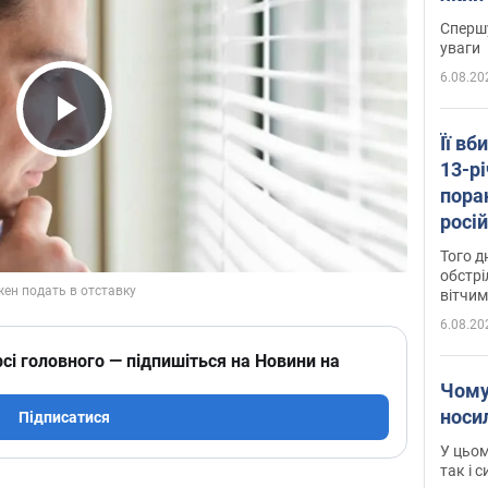
"агр
Спершу
уваги
6.08.20
Play Video
Її вб
13-рі
пора
росій
Сумщ
Того д
обстрі
вітчим
6.08.20
сі головного — підпишіться на Новини на
Чому
носи
Підписатися
У цьом
так і 