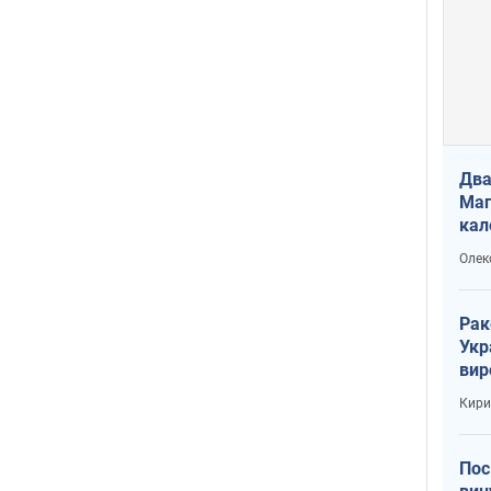
Два
Маг
кал
Олек
Рак
Укр
вир
рак
Кири
Пос