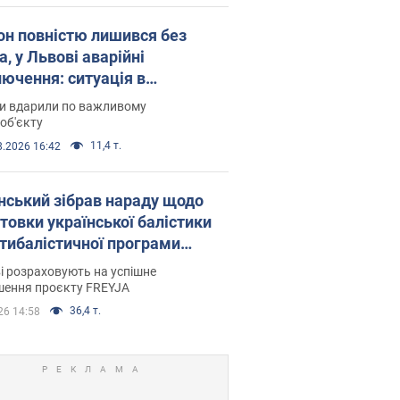
он повністю лишився без
а, у Львові аварійні
лючення: ситуація в
госистемі 6 серпня
ни вдарили по важливому
об'єкту
11,4 т.
8.2026 16:42
нський зібрав нараду щодо
товки української балістики
JA: які рішення готуються
і розраховують на успішне
шення проєкту FREYJA
36,4 т.
26 14:58