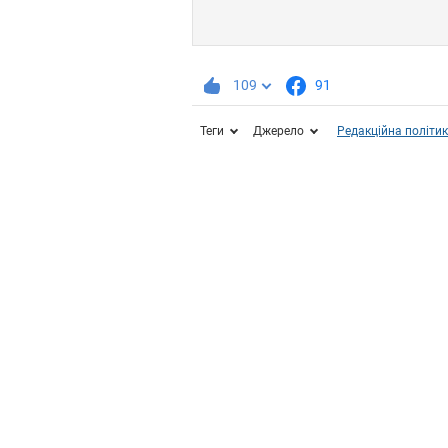
109
91
Теги
Джерело
Редакційна політи