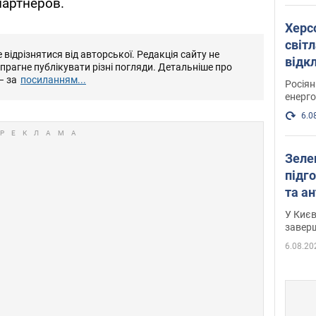
артнеров.
Херс
світл
відрізнятися від авторської. Редакція сайту не
відк
е прагне публікувати різні погляди. Детальніше про
енер
– за
посиланням...
Росія
енерго
6.0
Зеле
підго
та антибалістичної програми
FREY
У Києв
завер
6.08.20