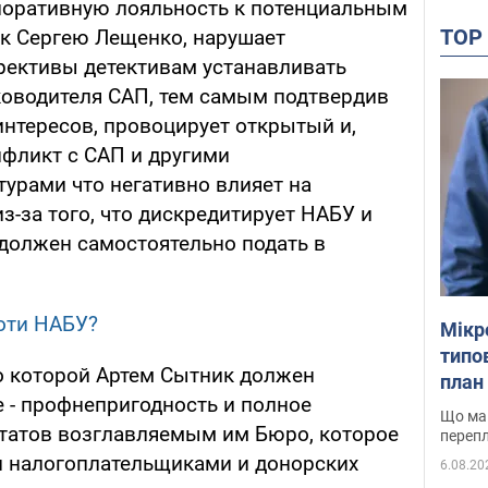
поративную лояльность к потенциальным
TO
 к Сергею Лещенко, нарушает
ирективы детективам устанавливать
уководителя САП, тем самым подтвердив
интересов, провоцирует открытый и,
нфликт с САП и другими
урами что негативно влияет на
из-за того, что дискредитирует НАБУ и
 должен самостоятельно подать в
боти НАБУ?
Мікр
типов
по которой Артем Сытник должен
план 
е - профнепригодность и полное
Що маю
ьтатов возглавляемым им Бюро, которое
перепл
и налогоплательщиками и донорских
6.08.20