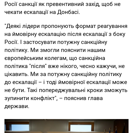
Росії санкції як превентивний захід, щоб не
чекати ескалації на Донбасі.
"Деякі лідери пропонують формат реагування
на ймовірну ескалацію після ескалації з боку
Росії. І застосувати потужну санкційну
політику. Ми змогли пояснити нашим
європейським колегам, що санкційна
політика "після" вже нікого, чесно кажучи, не
цікавить. Ми за потужну санкційну політику
до ескалації – і тоді ймовірної ескалації може
не бути. Такі попереджувальні кроки зможуть
зупинити конфлікт", – пояснив глава
держави.