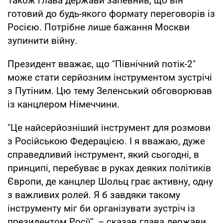
Також глава держави запевнив, що він
готовий до будь-якого формату переговорів із
Росією. Потрібне лише бажання Москви
зупинити війну.
Президент вважає, що "Північний потік-2"
може стати серйозним інструментом зустрічі
з Путіним. Цю тему Зеленський обговорював
із канцлером Німеччини.
"Це найсерйозніший інструмент для розмови
з Російською Федерацією. І я вважаю, дуже
справедливий інструмент, який сьогодні, в
принципі, перебуває в руках деяких політиків
Європи, де канцлер Шольц грає активну, одну
з важливих ролей. Я б завдяки такому
інструменту міг би організувати зустріч із
президентом Росії", – сказав глава держави.