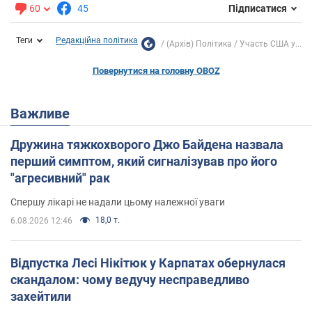
60
45
Підписатися
Теги
Редакційна політика
(Архів) Політика
Участь США у...
Повернутися на головну OBOZ
Важливе
Дружина тяжкохворого Джо Байдена назвала
перший симптом, який сигналізував про його
"агресивний" рак
Спершу лікарі не надали цьому належної уваги
18,0 т.
6.08.2026 12:46
Відпустка Лесі Нікітюк у Карпатах обернулася
скандалом: чому ведучу несправедливо
захейтили