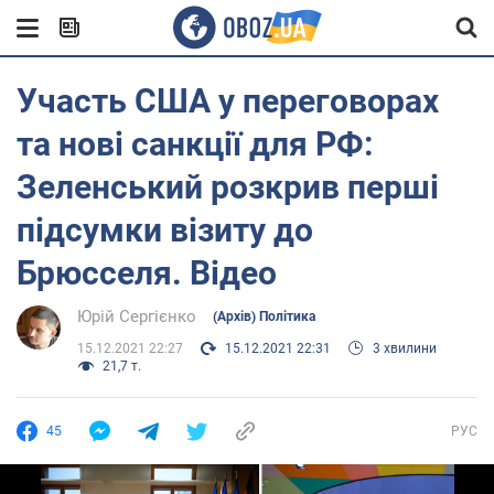
Участь США у переговорах
та нові санкції для РФ:
Зеленський розкрив перші
підсумки візиту до
Брюсселя. Відео
Юрій Сергієнко
(Архів) Політика
15.12.2021 22:27
15.12.2021 22:31
3 хвилини
21,7 т.
45
РУС