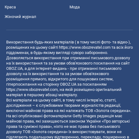
Краса
Мода
Жіночий журнал
Використання будь-яких матеріалів ( в тому числі фото- та відео-),
розміщених на цьому сайті
https://www.obozrevatel.com
та всіх його
піддоменах, в будь-якому вигляді суворо заборонено.
Дозволяється використання при отриманні письмового дозволу
на їх використання та за умови обов'язкового посилання на сайт
OBOZ.UA, а для інтернет-видань - при отриманні письмового
дозволу на їх використання та за умови обов'язкового
розміщення прямого, відкритого для пошукових систем,
гіперпосилання на сторінку OBOZ.UA за посиланням
https://www.obozrevatel.com
, на якій розміщено оригінальний
матеріал в першому абзаці матеріалу.
Всі матеріали на цьому сайті, в тому числі інтерв’ю, статті,
дослідження – є службовими творами журналістів редакції,
виключні майнові права на які належать ТОВ «Золота середина».
На всі опубліковані фотоматеріали Getty Images редакція має
майнові права, які захищаються законом України «Про авторські
права та суміжні права», ніхто не має права без письмового
дозволу ТОВ «Золота середина» їх використовувати, вони не
підлягають подальшому відтворенню, перекладу, поширенню в