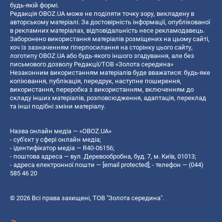
будь-якій формі.
Редакція OBOZ.UA може не поділяти точку зору, викладену в
авторському матеріалі. За достовірність інформації, опублікованої
в рекламних матеріалах, відповідальність несе рекламодавець.
Заборонено використання матеріалів розміщених на цьому сайті,
хоч із зазначенням гіперпосилання на сторінку цього сайту,
логотипу OBOZ.UA або будь-якого іншого згадування, але без
письмового дозволу Редакції/ТОВ «Золота середина»
Незаконним використанням матеріалів буде вважатися: будь-яке
копiювання, публiкацiя, передрук, наступне поширення,
використання, переробка з використанням, включенням до
складу інших матеріалів, розповсюдження, адаптація, переклад
та інші подібні зміни матеріалу.
Назва онлайн медіа — «OBOZ.UA»
- суб'єкт у сфері онлайн медіа;
- ідентифікатор медіа — R40-06156;
- поштова адреса — вул. Деревообробна, буд. 7, м. Київ, 01013;
- адреса електронної пошти —
[email protected]
; - телефон — (044)
585 46 20
© 2026 Всі права захищені, ТОВ "Золота середина".