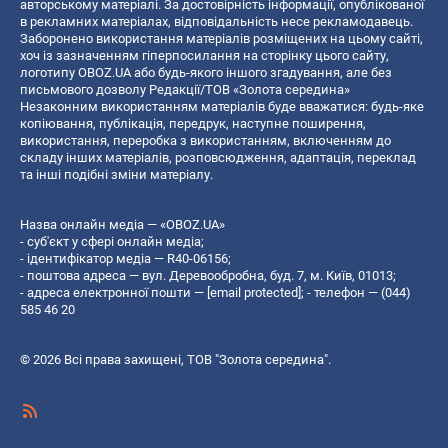
авторському матеріалі. За достовірність інформації, опублікованої
в рекламних матеріалах, відповідальність несе рекламодавець.
Заборонено використання матеріалів розміщених на цьому сайті,
хоч із зазначенням гіперпосилання на сторінку цього сайту,
логотипу OBOZ.UA або будь-якого іншого згадування, але без
письмового дозволу Редакції/ТОВ «Золота середина»
Незаконним використанням матеріалів буде вважатися: будь-яке
копiювання, публiкацiя, передрук, наступне поширення,
використання, переробка з використанням, включенням до
складу інших матеріалів, розповсюдження, адаптація, переклад
та інші подібні зміни матеріалу.
Назва онлайн медіа — «OBOZ.UA»
- суб'єкт у сфері онлайн медіа;
- ідентифікатор медіа — R40-06156;
- поштова адреса — вул. Деревообробна, буд. 7, м. Київ, 01013;
- адреса електронної пошти —
[email protected]
; - телефон — (044)
585 46 20
© 2026 Всі права захищені, ТОВ "Золота середина".