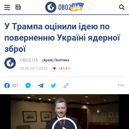
У Трампа оцінили ідею по
поверненню Україні ядерної
зброї
OBOZ.UA
(Архів) Політика
26.08.2017 20:32
161,4 т.
327
РУС