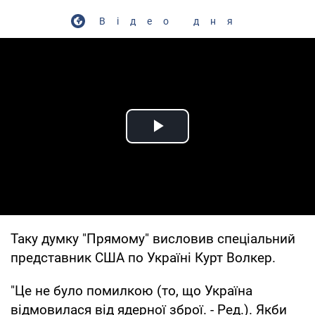
Відео дня
Play Video
Таку думку "Прямому" висловив спеціальний
представник США по Україні Курт Волкер.
"Це не було помилкою (то, що Україна
відмовилася від ядерної зброї. - Ред.). Якби