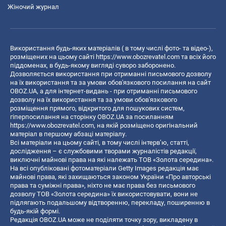
Жіночий журнал
Використання будь-яких матеріалів ( в тому числі фото- та відео-),
розміщених на цьому сайті
https://www.obozrevatel.com
та всіх його
піддоменах, в будь-якому вигляді суворо заборонено.
Дозволяється використання при отриманні письмового дозволу
на їх використання та за умови обов'язкового посилання на сайт
OBOZ.UA, а для інтернет-видань - при отриманні письмового
дозволу на їх використання та за умови обов'язкового
розміщення прямого, відкритого для пошукових систем,
гіперпосилання на сторінку OBOZ.UA за посиланням
https://www.obozrevatel.com
, на якій розміщено оригінальний
матеріал в першому абзаці матеріалу.
Всі матеріали на цьому сайті, в тому числі інтерв’ю, статті,
дослідження – є службовими творами журналістів редакції,
виключні майнові права на які належать ТОВ «Золота середина».
На всі опубліковані фотоматеріали Getty Images редакція має
майнові права, які захищаються законом України «Про авторські
права та суміжні права», ніхто не має права без письмового
дозволу ТОВ «Золота середина» їх використовувати, вони не
підлягають подальшому відтворенню, перекладу, поширенню в
будь-якій формі.
Редакція OBOZ.UA може не поділяти точку зору, викладену в