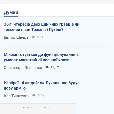
Думки
Збіг інтересів двох цинічних гравців чи
таємний план Трампа і Путіна?
Віктор Швець
5,7 т.
Мінськ готується до функціонування в
умовах масштабної воєнної кризи
Олександр Левченко
11,3 т.
Ні зброї, ні людей: як Лукашенко будує
нову армію
Ігар Тишкевич
6,7 т.