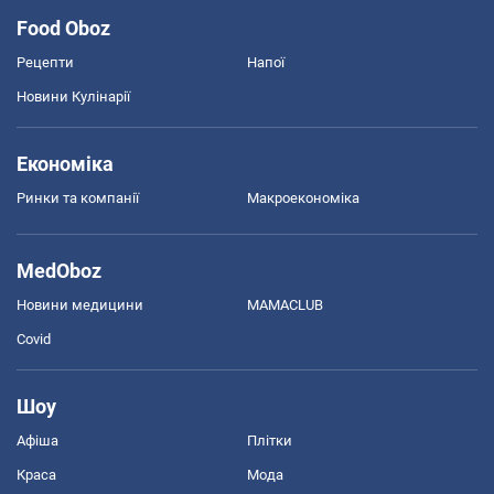
Food Oboz
Рецепти
Напої
Новини Кулінарії
Економіка
Ринки та компанії
Макроекономіка
MedOboz
Новини медицини
MAMACLUB
Covid
Шоу
Афіша
Плітки
Краса
Мода