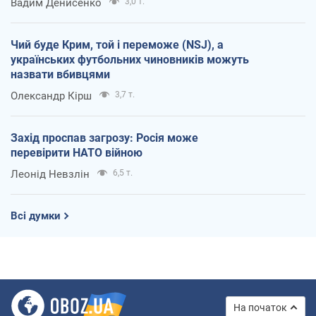
Вадим Денисенко
3,0 т.
Чий буде Крим, той і переможе (NSJ), а
українських футбольних чиновників можуть
назвати вбивцями
Олександр Кірш
3,7 т.
Захід проспав загрозу: Росія може
перевірити НАТО війною
Леонід Невзлін
6,5 т.
Всі думки
На початок