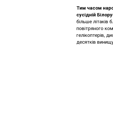
Тим часом наро
сусідній Білор
більше літаків
повітряного ко
гелікоптерів, д
десятків винищу