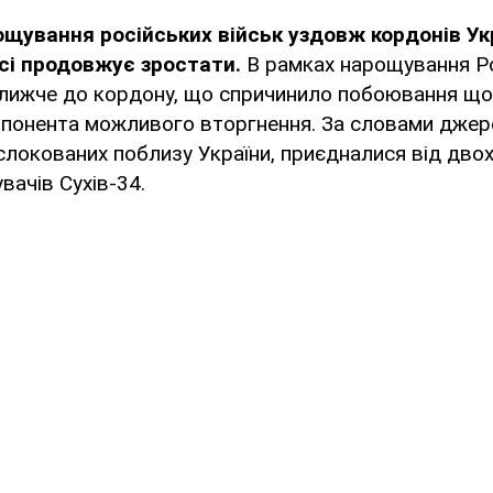
щування російських військ уздовж кордонів Укр
усі продовжує зростати.
В рамках нарощування Ро
 ближче до кордону, що спричинило побоювання щ
мпонента можливого вторгнення. За словами джер
ислокованих поблизу України, приєдналися від дво
вачів Сухів-34.