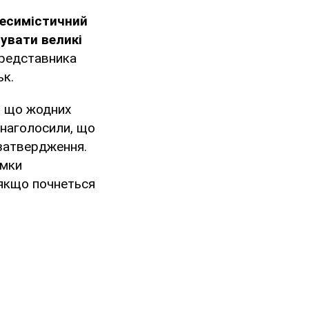
песимістичний
пувати великі
представника
ьк.
, що жодних
и наголосили, що
 затвердження.
имки
 якщо почнеться