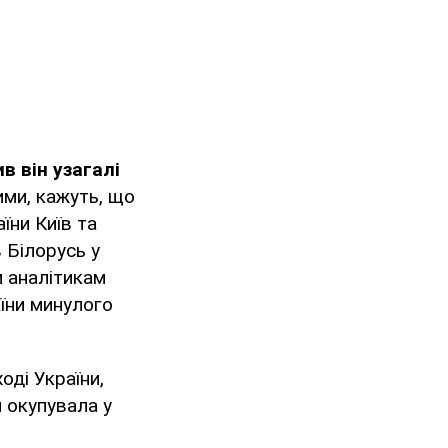
в він узагалі
ими, кажуть, що
їни Київ та
 Білорусь у
 аналітикам
аїни минулого
оді України,
 окупувала у