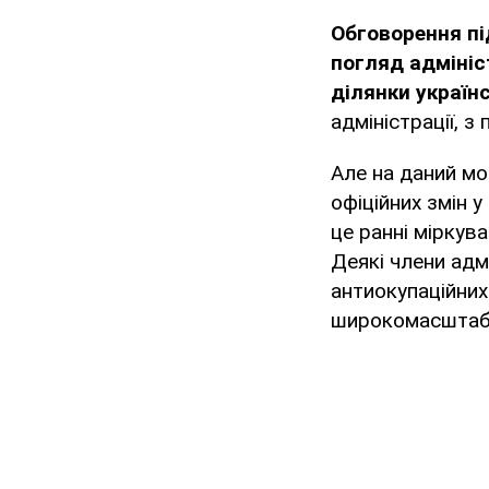
Обговорення пі
погляд адмініс
ділянки українс
адміністрації, з 
Але на даний мо
офіційних змін у
це ранні міркув
Деякі члени адм
антиокупаційних
широкомасштабн