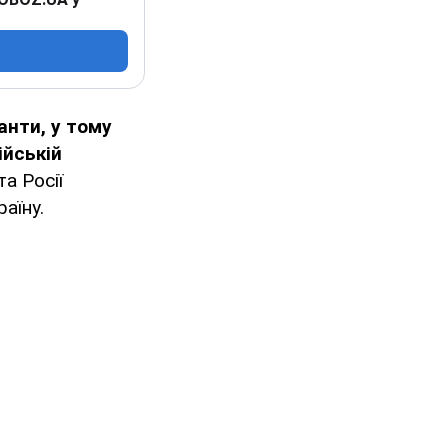
анти, у тому
ійській
а Росії
аїну.