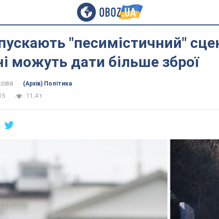
ускають "песимістичний" сцен
ні можуть дати більше зброї
кова
(Архів) Політика
15
11,4 т.