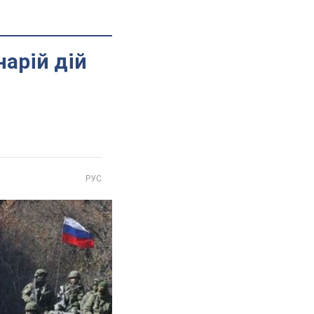
арій дій
РУС