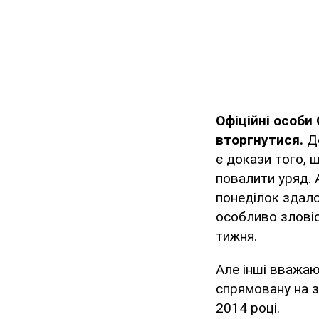
Офіційні особи 
вторгнутися.
Де
є докази того, 
повалити уряд. 
понеділок здал
особливо зловіс
тижня.
Але інші вважаю
спрямовану на з
2014 році.