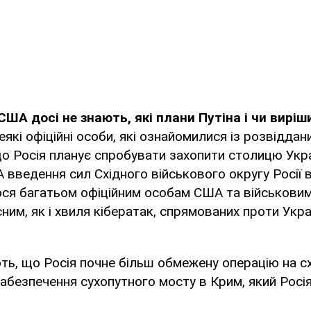
США досі не знають, які плани Путіна і чи виріши
які офіційні особи, які ознайомилися із розвіддан
що Росія планує спробувати захопити столицю Укра
А введення сил Східного військового округу Росії в
ося багатьом офіційним особам США та військовим
ним, як і хвиля кібератак, спрямованих проти Укр
ть, що Росія почне більш обмежену операцію на сх
абезпечення сухопутного мосту в Крим, який Росія