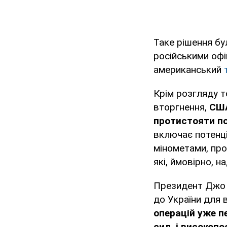
Таке рішення бу
російськими офі
американський
Крім розгляду т
вторгнення,
США
протистояти по
включає потенці
мінометами, про
які, ймовірно, н
Президент Джо 
до України для 
операцій уже п
сил, і високоп