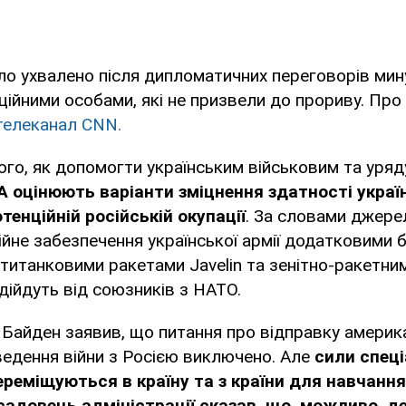
ло ухвалено після дипломатичних переговорів мин
ційними особами, які не призвели до прориву. Про
телеканал CNN.
ого, як допомогти українським військовим та уряд
 оцінюють варіанти зміцнення здатності украї
тенційній російській окупації
. За словами джере
йне забезпечення української армії додатковими 
титанковими ракетами Javelin та зенітно-ракетни
адійдуть від союзників з НАТО.
Байден заявив, що питання про відправку америка
ведення війни з Росією виключено. Але
сили спец
ереміщуються в країну та з країни для навчання
осадовець адміністрації сказав, що, можливо, д