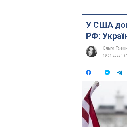
У США доп
РФ: Украї
Ольга Ганю
19.01.2022 13:
50