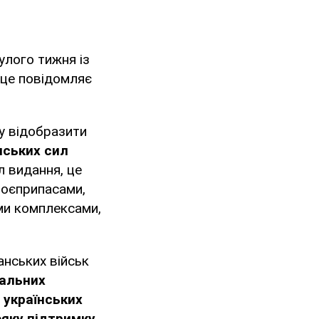
улого тижня із
 це повідомляє
у відобразити
нських сил
л видання, це
боєприпасами,
ми комплексами,
нських військ
іальних
 українських
еяку підтримку