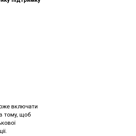
 може включати
 в тому, щоб
ькової
ії.