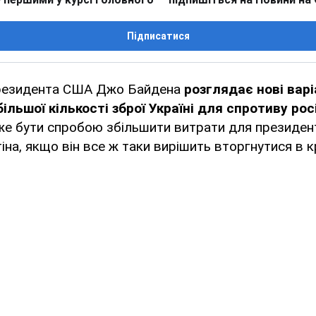
Підписатися
президента США Джо Байдена
розглядає нові варі
ільшої кількості зброї Україні для спротиву рос
е бути спробою збільшити витрати для президент
на, якщо він все ж таки вирішить вторгнутися в кр