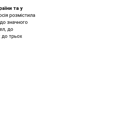
аїни та у
сія розмістила
одо значного
ел, до
х до трьох