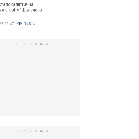
йських FPV-дронів.
стапокаліптична
ка зі світу "Шаленого
"
10,0 т.
26 23:47