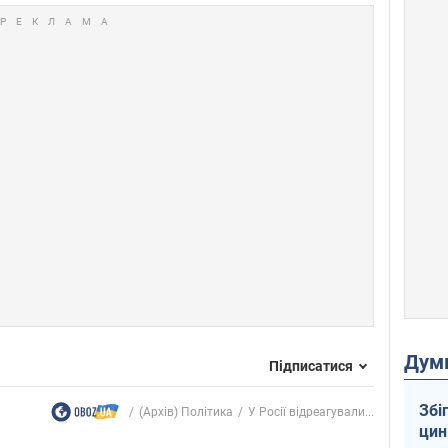
Дум
Підписатися
Збі
(Архів) Політика
У Росії відреагували...
цин