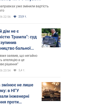
заправках уже змінили вартість
ого
23,9 т.
26 22:56
й дім не є
ністю Трампа": суд
зупинив
вництво бальної
 за $400 млн
вже заявив, що негайно
ь апеляцію а це
ве рішення"
3,4 т.
26 23:54
а змінює не лише
ику: в НГУ
зали інженерні
ння проти