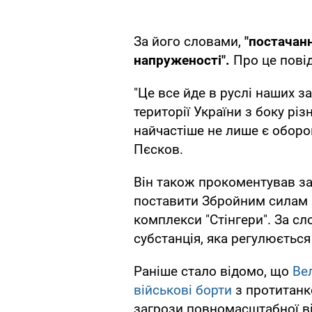
За його словами,
"постачан
напруженості".
Про це пові
"Це все йде в руслі наших з
території України з боку різ
найчастіше не лише є оборо
Пєсков.
Він також прокоментував з
поставити Збройним силам У
комплекси "Стінгери". За сл
субстанція, яка регулюєтьс
Раніше стало відомо, що
Ве
військові борти
з протитанк
загрози повномасштабної ві