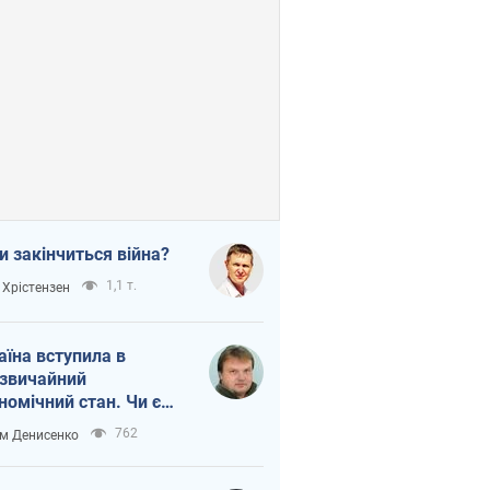
и закінчиться війна?
1,1 т.
 Хрістензен
аїна вступила в
звичайний
номічний стан. Чи є
тло вкінці тунелю?
762
м Денисенко