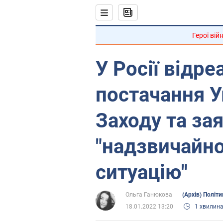
Герої вій
У Росії відре
постачання Ук
Заходу та за
"надзвичайн
ситуацію"
Ольга Ганюкова
(Архів) Політи
18.01.2022 13:20
1 хвилин