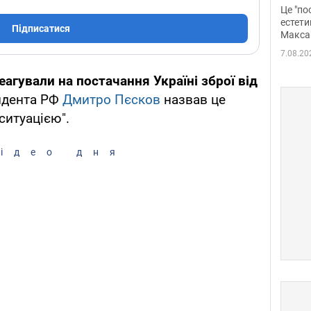
росі
Це "по
Фото
естети
Підписатися
Макса
7.08.20
еагували на постачання Україні зброї від
идента РФ
Дмитро Пєсков
назвав це
ситуацією".
ідео дня