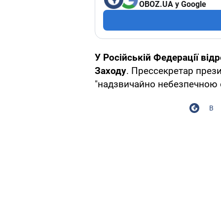
OBOZ.UA у Google
У Російській Федерації відр
Заходу
. Прессекретар през
"надзвичайно небезпечною 
В