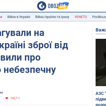
ни
Війна в Україні
Війна Ізраїлю та Ірану
VENETO
Російськ
Важ
агували на
раїні зброї від
явили про
о небезпечну
АЗС 
ка
підв
а
102,7 т.
розпо