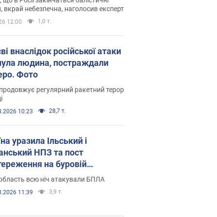
, вкрай небезпечна, наголосив експерт
1,0 т.
26 12:00
ві внаслідок російської атаки
нула людина, постраждали
еро. Фото
продовжує регулярний ракетний терор
і
28,7 т.
8.2026 10:23
на уразила Ільський і
нський НПЗ та пост
тереження на буровій
новці "Сиваш": Генштаб
область всю ніч атакували БПЛА
ив деталі. Фото і відео
3,9 т.
8.2026 11:39