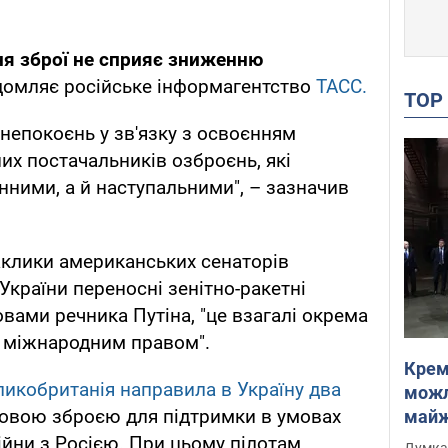
ня зброї не сприяє зниженню
домляє російське інформагентство
ТАСС.
TO
анепокоєнь у зв'язку з освоєнням
них постачальників озброєнь, які
нними, а й наступальними", – зазначив
аклики американських сенаторів
країни переносні зенітно-ракетні
овами речника Путіна, "це взагалі окрема
я міжнародним правом".
Крем
ликобританія направила в Україну два
можл
овою зброєю для підтримки в умовах
майже
Інте
йни з Росією. При цьому пілотам
Думка,