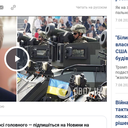
Як на 
Читать на русском
пальн
7.08.20
"Біли
влас
США 
буді
зали
Play Video
Трамп 
подаст
"жахли
7.08.20
Війн
такт
пока
ріше
сі головного — підпишіться на Новини на