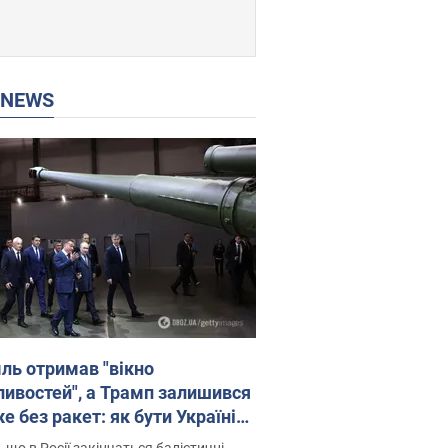
P NEWS
ль отримав "вікно
ивостей", а Трамп залишився
 без ракет: як бути Україні?
рв’ю з Мельником
 що в Росії закінчаться балістичні