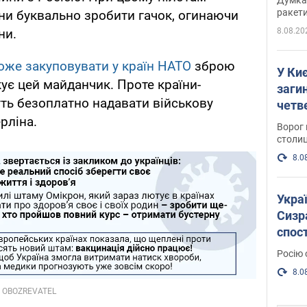
ракети
ни буквально зробити гачок, огинаючи
8.08.20
ни.
оже закуповувати у країн НАТО
зброю
У Киє
ує цей майданчик. Проте країни-
заги
ть безоплатно надавати військову
четв
рліна.
Ворог 
столиц
8.0
Украї
Сизра
спос
уста
Росію 
розкр
8.0