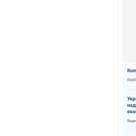
Кол
Юрій
Укр
над
еко
сві
Вади