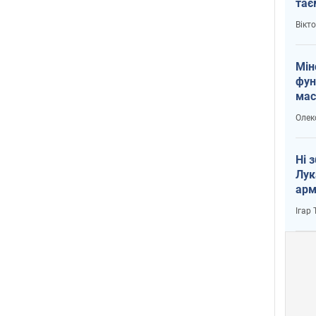
тає
і Пу
Вікт
Мін
фун
мас
Олек
Ні 
Лук
арм
Ігар