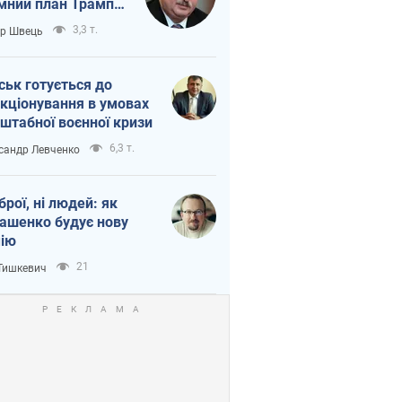
мний план Трампа
тіна?
3,3 т.
ор Швець
ськ готується до
кціонування в умовах
штабної воєнної кризи
6,3 т.
сандр Левченко
зброї, ні людей: як
ашенко будує нову
ію
21
 Тишкевич