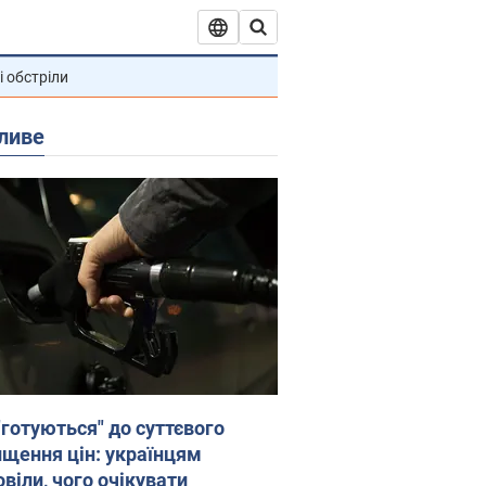
і обстріли
ливе
"готуються" до суттєвого
ищення цін: українцям
віли, чого очікувати