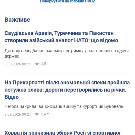
Повернутися на головну OBOZ
Важливе
Саудівська Аравія, Туреччина та Пакистан
створили азійський аналог НАТО: що відомо
Договір передбачає взаємну підтримку у разі нападу на одну з
держав
4,5 т.
8.08.2026 00:22
На Прикарпатті після аномальної спеки пройшла
потужна злива: дороги перетворились на річки.
Відео
Негода накрила Івано-Франківщину та курортний Буковель
8,4 т.
8.08.2026 09:27
Хорватія принизила збірну Росії зі спортивної