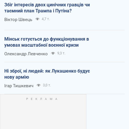
Збіг інтересів двох цинічних гравців чи
таємний план Трампа і Путіна?
Віктор Швець
4,7 т.
Мінськ готується до функціонування в
умовах масштабної воєнної кризи
Олександр Левченко
9,3 т.
Ні зброї, ні людей: як Лукашенко будує
нову армію
Ігар Тишкевич
3,0 т.