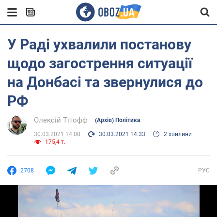
У Раді ухвалили постанову
щодо загострення ситуації
на Донбасі та звернулися до
РФ
Олексій Тітофф
(Архів) Політика
30.03.2021 14:08
30.03.2021 14:33
2 хвилини
175,4 т.
2708
РУС