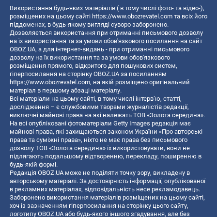
Використання будь-яких матеріалів ( в тому числі фото- та відео-),
розміщених на цьому сайті
https://www.obozrevatel.com
та всіх його
піддоменах, в будь-якому вигляді суворо заборонено.
Дозволяється використання при отриманні письмового дозволу
на їх використання та за умови обов'язкового посилання на сайт
OBOZ.UA, а для інтернет-видань - при отриманні письмового
дозволу на їх використання та за умови обов'язкового
розміщення прямого, відкритого для пошукових систем,
гіперпосилання на сторінку OBOZ.UA за посиланням
https://www.obozrevatel.com
, на якій розміщено оригінальний
матеріал в першому абзаці матеріалу.
Всі матеріали на цьому сайті, в тому числі інтерв’ю, статті,
дослідження – є службовими творами журналістів редакції,
виключні майнові права на які належать ТОВ «Золота середина».
На всі опубліковані фотоматеріали Getty Images редакція має
майнові права, які захищаються законом України «Про авторські
права та суміжні права», ніхто не має права без письмового
дозволу ТОВ «Золота середина» їх використовувати, вони не
підлягають подальшому відтворенню, перекладу, поширенню в
будь-якій формі.
Редакція OBOZ.UA може не поділяти точку зору, викладену в
авторському матеріалі. За достовірність інформації, опублікованої
в рекламних матеріалах, відповідальність несе рекламодавець.
Заборонено використання матеріалів розміщених на цьому сайті,
хоч із зазначенням гіперпосилання на сторінку цього сайту,
логотипу OBOZ.UA або будь-якого іншого згадування, але без