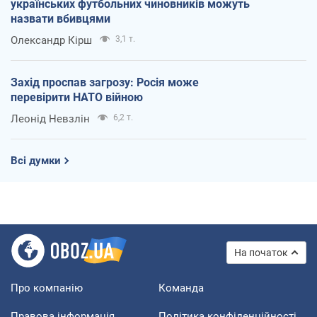
українських футбольних чиновників можуть
назвати вбивцями
Олександр Кірш
3,1 т.
Захід проспав загрозу: Росія може
перевірити НАТО війною
Леонід Невзлін
6,2 т.
Всі думки
На початок
Про компанію
Команда
Правова інформація
Політика конфіденційності