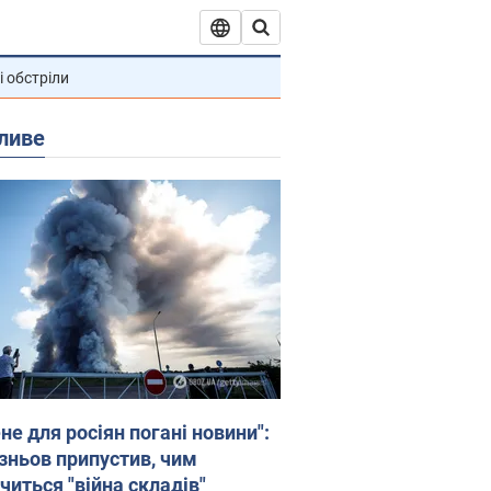
і обстріли
ливе
не для росіян погані новини":
зньов припустив, чим
читься "війна складів"