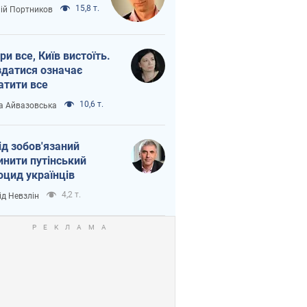
15,8 т.
лій Портников
ри все, Київ вистоїть.
здатися означає
атити все
10,6 т.
а Айвазовська
ід зобов'язаний
инити путінський
оцид українців
4,2 т.
ід Невзлін