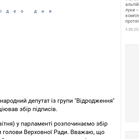
альпій
луки –
ідео дня
компле
протяг
5.08.20
народний депутат із групи "Відродження"
ціював збір підписів.
квітня) у парламенті розпочинаємо збір
ди голови Верховної Ради. Вважаю, що