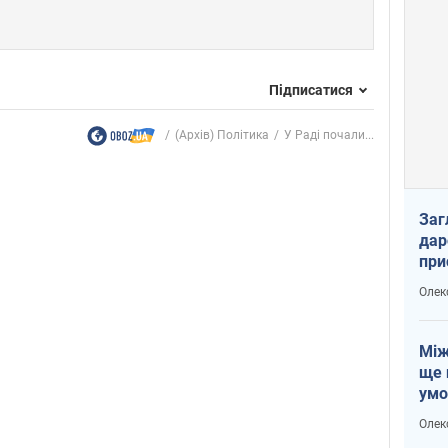
Підписатися
(Архів) Політика
У Раді почали...
Заг
дар
при
доп
Олек
Між
ще 
умо
Без
Олек
збр