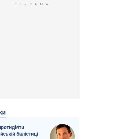
ки
протидіяти
ійській балістиці