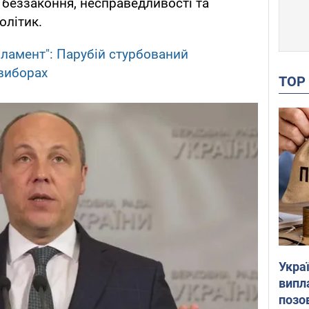
 беззаконня, несправедливості та
олітик.
рламент": Парубій стурбований
виборах
TO
Украї
випл
позо