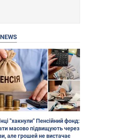
P NEWS
нці "хакнули" Пенсійний фонд:
ати масово підвищують через
ви, але грошей не вистачає