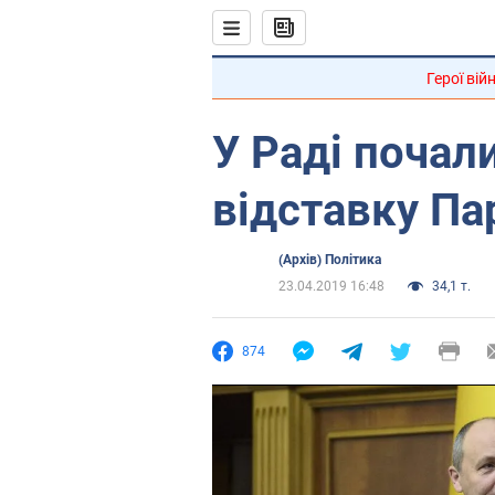
Герої вій
У Раді почали
відставку Па
(Архів) Політика
23.04.2019 16:48
34,1 т.
874