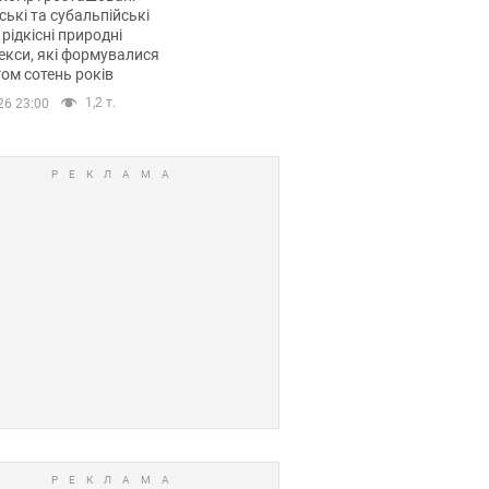
ські та субальпійські
 рідкісні природні
кси, які формувалися
ом сотень років
1,2 т.
26 23:00