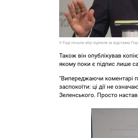
Також він опублікував копі
якому поки є підпис лише с
"Випереджаючи коментарі пр
заспокоїти: ці дії не озна
Зеленського. Просто настав 