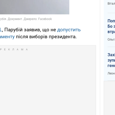
Віта
Поп
Бо 
L
, Парубій заявив, що не
допустить
втр
аменту
після виборів президента.
Ольг
Зах
зуп
ген
Леон