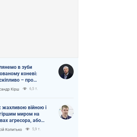
лянемо в зуби
ованому коневі:
скіпливо – про
омогу Україні
6,5 т.
сандр Кірш
 жахливою війною і
гіршим миром на
вах агресора, або
вихідність – теж
5,9 т.
сій Копитько
оя Росії