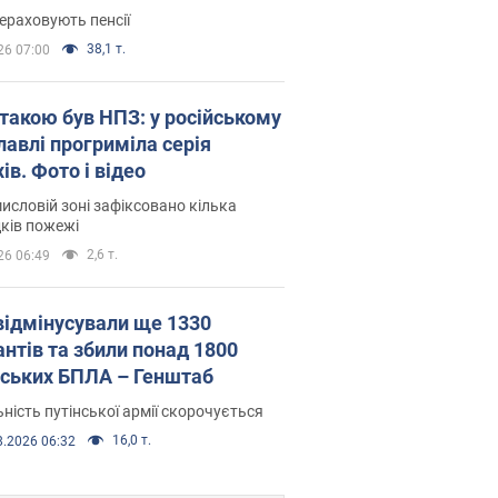
ераховують пенсії
38,1 т.
26 07:00
атакою був НПЗ: у російському
лавлі прогриміла серія
ів. Фото і відео
исловій зоні зафіксовано кілька
ків пожежі
2,6 т.
26 06:49
відмінусували ще 1330
антів та збили понад 1800
йських БПЛА – Генштаб
ність путінської армії скорочується
16,0 т.
8.2026 06:32