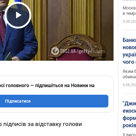
Москва
в темр
5.08.20
Play Video
Банк
ново
укра
чого
Яким б
обмін
сі головного — підпишіться на Новини на
5.08.20
Підписатися
"Джи
екоси
форм
р підписів за відставку голови
років
заби
У висо