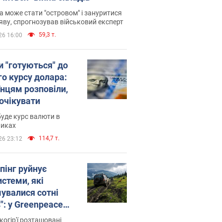
 може стати "островом" і зануритися
яву, спрогнозував військовий експерт
59,3 т.
26 16:00
и "готуються" до
го курсу долара:
їнцям розповіли,
 очікувати
уде курс валюти в
никах
114,7 т.
26 23:12
пінг руйнує
стеми, які
увалися сотні
": у Greenpeace
ли на сполох
когір'ї розташовані