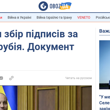
ни
Війна в Україні
Війна Ізраїлю та Ірану
VENETO
Російськ
Важ
 збір підписів за
рубія. Документ
Читать на русском
"У ме
Селе
закін