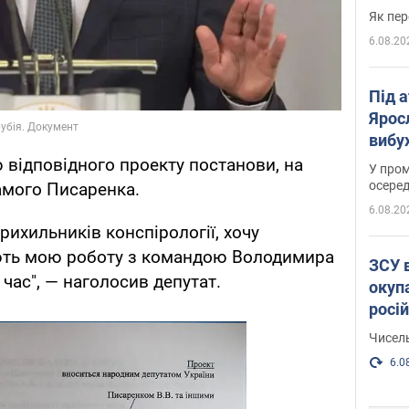
Як пер
6.08.20
Під 
Ярос
вибух
ю відповідного проекту постанови, на
У пром
осеред
амого Писаренка.
6.08.20
ихильників конспірології, хочу
чають мою роботу з командою Володимира
ЗСУ 
час", — наголосив депутат.
окуп
росі
Чисель
6.0