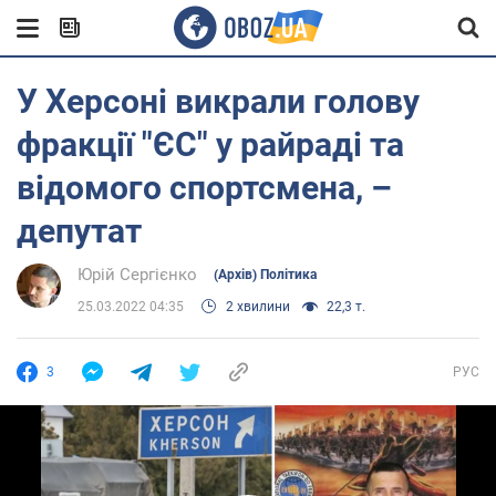
У Херсоні викрали голову
фракції "ЄС" у райраді та
відомого спортсмена, –
депутат
Юрій Сергієнко
(Архів) Політика
25.03.2022 04:35
2 хвилини
22,3 т.
3
РУС