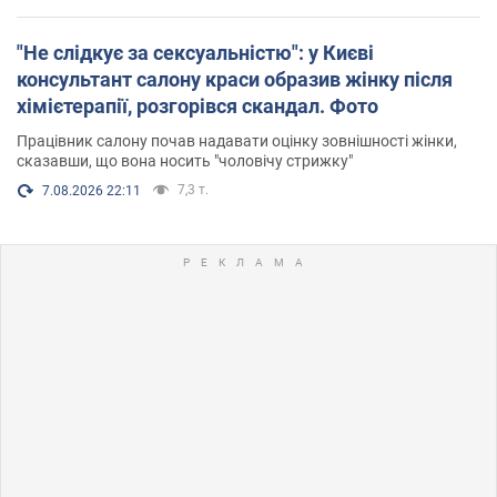
"Не слідкує за сексуальністю": у Києві
консультант салону краси образив жінку після
хімієтерапії, розгорівся скандал. Фото
Працівник салону почав надавати оцінку зовнішності жінки,
сказавши, що вона носить "чоловічу стрижку"
7,3 т.
7.08.2026 22:11