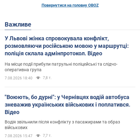
Повернутися на головну OBOZ
Важливе
У Львові жінка спровокувала конфлікт,
розмовляючи російською мовою у маршрутці:
поліція склала адмінпротокол. Відео
На місце події прибули патрульні поліцейські та слідчо-
оперативна група
7,8 т.
7.08.2026 18:40
"Воюють, бо дурні": у Чернівцях водій автобуса
зневажив українських військових і поплатився.
Відео
Водія звільнили після конфлікту з пасажирами та образ
військових
7,7 т.
7.08.2026 15:47