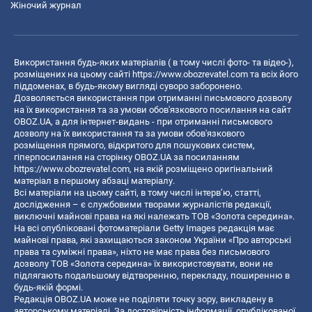
Жіночий журнал
Використання будь-яких матеріалів ( в тому числі фото- та відео-),
розміщених на цьому сайті
https://www.obozrevatel.com
та всіх його
піддоменах, в будь-якому вигляді суворо заборонено.
Дозволяється використання при отриманні письмового дозволу
на їх використання та за умови обов'язкового посилання на сайт
OBOZ.UA, а для інтернет-видань - при отриманні письмового
дозволу на їх використання та за умови обов'язкового
розміщення прямого, відкритого для пошукових систем,
гіперпосилання на сторінку OBOZ.UA за посиланням
https://www.obozrevatel.com
, на якій розміщено оригінальний
матеріал в першому абзаці матеріалу.
Всі матеріали на цьому сайті, в тому числі інтерв’ю, статті,
дослідження – є службовими творами журналістів редакції,
виключні майнові права на які належать ТОВ «Золота середина».
На всі опубліковані фотоматеріали Getty Images редакція має
майнові права, які захищаються законом України «Про авторські
права та суміжні права», ніхто не має права без письмового
дозволу ТОВ «Золота середина» їх використовувати, вони не
підлягають подальшому відтворенню, перекладу, поширенню в
будь-якій формі.
Редакція OBOZ.UA може не поділяти точку зору, викладену в
авторському матеріалі. За достовірність інформації, опублікованої