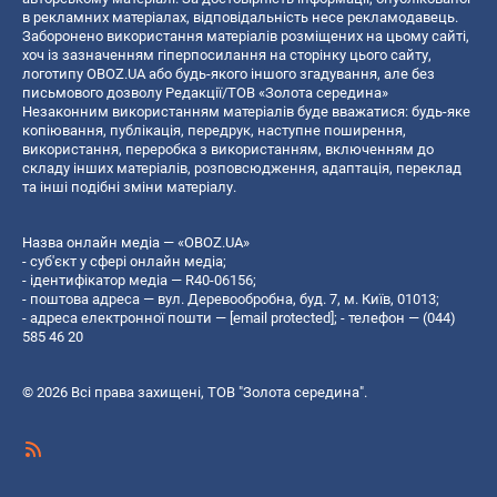
в рекламних матеріалах, відповідальність несе рекламодавець.
Заборонено використання матеріалів розміщених на цьому сайті,
хоч із зазначенням гіперпосилання на сторінку цього сайту,
логотипу OBOZ.UA або будь-якого іншого згадування, але без
письмового дозволу Редакції/ТОВ «Золота середина»
Незаконним використанням матеріалів буде вважатися: будь-яке
копiювання, публiкацiя, передрук, наступне поширення,
використання, переробка з використанням, включенням до
складу інших матеріалів, розповсюдження, адаптація, переклад
та інші подібні зміни матеріалу.
Назва онлайн медіа — «OBOZ.UA»
- суб'єкт у сфері онлайн медіа;
- ідентифікатор медіа — R40-06156;
- поштова адреса — вул. Деревообробна, буд. 7, м. Київ, 01013;
- адреса електронної пошти —
[email protected]
; - телефон — (044)
585 46 20
© 2026 Всі права захищені, ТОВ "Золота середина".