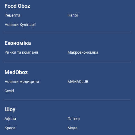
Food Oboz
Рецепти
Напої
Новини Кулінарії
Економіка
Ринки та компанії
Макроекономіка
MedOboz
Новини медицини
MAMACLUB
Covid
Шоу
Афіша
Плітки
Краса
Мода