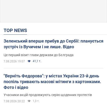
TOP NEWS
Зеленський вперше прибув до Сербії: планується
зустріч із Вучичем і не лише. Відео
Це перший візит глави держави до Бєлграда
41,1 т.
7.08.2026 19:07
"Верніть Федорова": у містах України 23-й день
поспіль тривають масові мітинги з картонками.
Фото і відео
Учасники акцій продовжують серію щоденних протестів
1,3 т.
7.08.2026 20:22