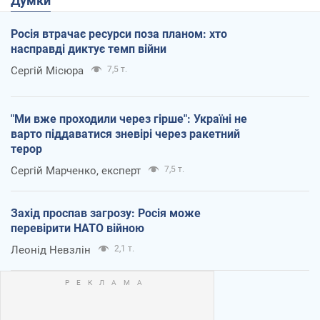
Думки
Росія втрачає ресурси поза планом: хто
насправді диктує темп війни
Сергій Місюра
7,5 т.
"Ми вже проходили через гірше": Україні не
варто піддаватися зневірі через ракетний
терор
Сергій Марченко, експерт
7,5 т.
Захід проспав загрозу: Росія може
перевірити НАТО війною
Леонід Невзлін
2,1 т.