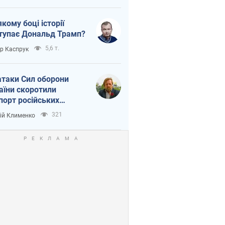
якому боці історії
тупає Дональд Трамп?
5,6 т.
ор Каспрук
атаки Сил оборони
аїни скоротили
порт російських
топродуктів
321
ій Клименко