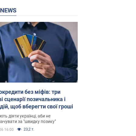
P NEWS
окредити без міфів: три
і сценарії позичальника і
дій, щоб вберегти свої гроші
ть діяти українці, аби не
ачувати за "швидку позику"
23,2 т.
26 16:00