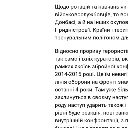
Щодо ротацій та навчань як 
військовослужбовців, то вон
Донбасі, а й на інших окупов
Придністров'ї. Країни і терит
тренувальним полігоном дл
Відносно прориву терористів
так само і їхніх кураторів, 
рамках якоїсь збройної конф
2014-2015 році. Це їм невиг
лінія оборони на фронті знач
останні 4 роки. Там уже біль
захлинуться в своєму наступ
роду наступ ударить також і
рівні буде реакція, нові санкц
внутрішній конфронтації, з 