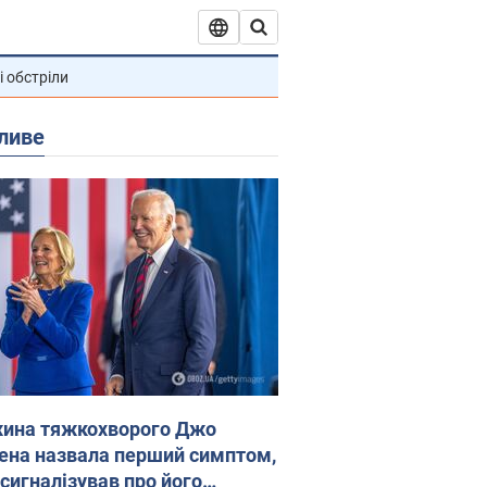
і обстріли
ливе
ина тяжкохворого Джо
ена назвала перший симптом,
 сигналізував про його