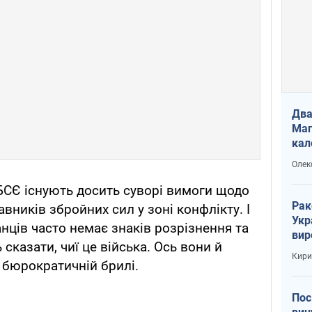
Два
Маг
кал
Олек
БСЄ існують досить суворі вимоги щодо
Рак
авників збройних сил у зоні конфлікту. І
Укр
нців часто немає знаків розрізнення та
вир
сказати, чиї це війська. Ось вони й
рак
Кири
 бюрократичній брилі.
Пос