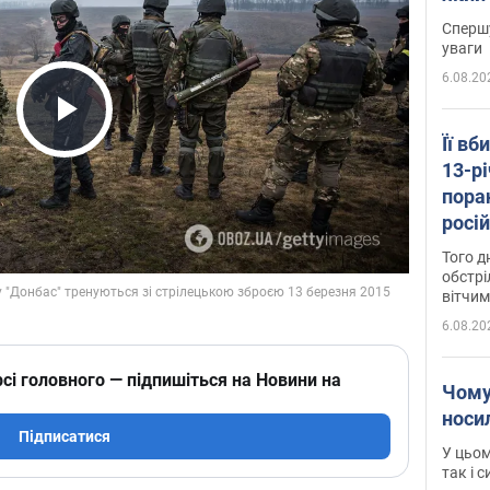
"агр
Спершу
уваги
6.08.20
Play Video
Її вб
13-рі
пора
росій
Сумщ
Того д
обстрі
вітчим
6.08.20
сі головного — підпишіться на Новини на
Чому
носи
Підписатися
У цьом
так і 