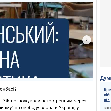
Дум
Донбасі?
Кре
вій
під
ПЗЖ погрожували загостренням через
кри
изму" на свободу слова в Україні, у
Вікт