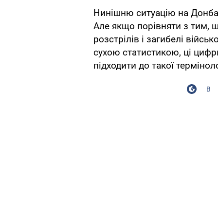
Нинішню ситуацію на Донба
Але якщо порівняти з тим, щ
розстрілів і загибелі війсь
сухою статистикою, ці цифри
підходити до такої терміноло
В