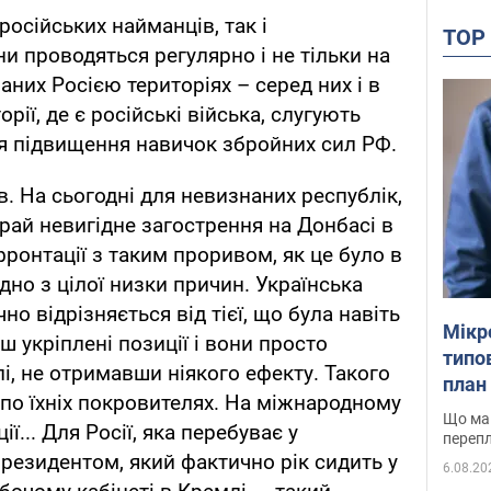
російських найманців, так і
TO
и проводяться регулярно і не тільки на
аних Росією територіях – серед них і в
орії, де є російські війська, слугують
я підвищення навичок збройних сил РФ.
. На сьогодні для невизнаних республік,
вкрай невигідне загострення на Донбасі в
ронтації з таким проривом, як це було в
ідно з цілої низки причин. Українська
но відрізняється від тієї, що була навіть
Мікр
ш укріплені позиції і вони просто
типов
і, не отримавши ніякого ефекту. Такого
план 
 по їхніх покровителях. На міжнародному
Що маю
ії... Для Росії, яка перебуває у
перепл
президентом, який фактично рік сидить у
6.08.20