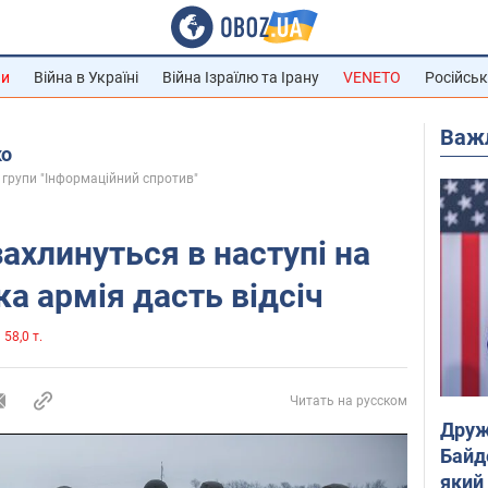
ни
Війна в Україні
Війна Ізраїлю та Ірану
VENETO
Російськ
Важ
ко
 групи "Інформаційний спротив"
ахлинуться в наступі на
ка армія дасть відсіч
58,0 т.
Читать на русском
Друж
Байд
який