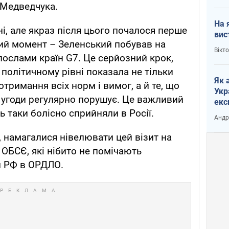
 Медведчука.
На 
ні, але якраз після цього почалося перше
вис
ий момент – Зеленський побував на
Вікт
послами країн G7. Це серйозний крок,
політичному рівні показала не тільки
Як 
отримання всіх норм і вимог, а й те, що
Укр
 угоди регулярно порушує. Це важливий
екс
ь таки болісно сприйняли в Росії.
наф
Андр
у, намагалися нівелювати цей візит на
 ОБСЄ, які нібито не помічають
л РФ в ОРДЛО.