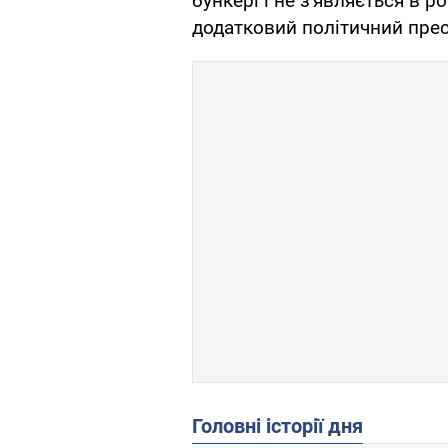
бункері і не з'являється в р
додатковий політичний прес
Головні історії дня