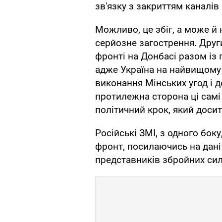
зв'язку з закриттям каналів
Можливо, це збіг, а може й 
серйозне загострення. Друг
фронті на Донбасі разом із 
адже Україна на найвищому 
виконання Мінських угод і д
протилежна сторона ці самі
політичний крок, який досит
Російські ЗМІ, з одного бок
фронт, посилаючись на дані
представників збройних си