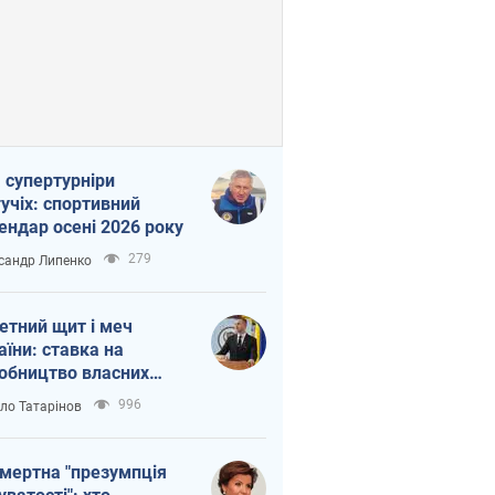
 супертурніри
учіх: спортивний
ендар осені 2026 року
279
сандр Липенко
етний щит і меч
аїни: ставка на
обництво власних
ет
996
ло Татарінов
мертна "презумпція