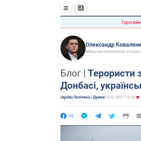
Герої вій
Олександр Ковален
Військово-політичний оглядач
Блог |
Терористи з
Донбасі, українсь
(Архів) Політика / Думки
16.02.2021 13:23
53