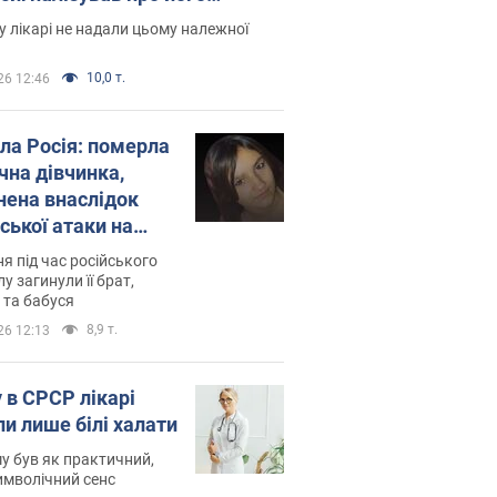
есивний" рак
 лікарі не надали цьому належної
10,0 т.
26 12:46
ила Росія: померла
чна дівчинка,
нена внаслідок
ської атаки на
ину. Фото
ня під час російського
лу загинули її брат,
 та бабуся
8,9 т.
26 12:13
 в СРСР лікарі
ли лише білі халати
у був як практичний,
символічний сенс