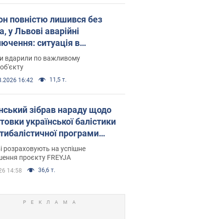
он повністю лишився без
а, у Львові аварійні
лючення: ситуація в
госистемі 6 серпня
ни вдарили по важливому
об'єкту
11,5 т.
8.2026 16:42
нський зібрав нараду щодо
товки української балістики
JA: які рішення готуються
і розраховують на успішне
шення проєкту FREYJA
36,6 т.
26 14:58