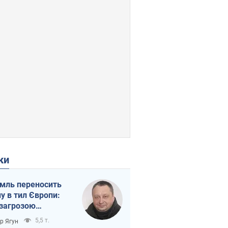
ки
мль переносить
ну в тил Європи:
 загрозою
тична логістика
5,5 т.
ор Ягун