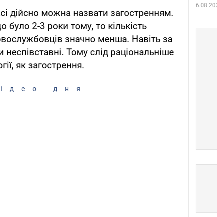
6.08.20
сі дійсно можна назвати загостренням.
о було 2-3 роки тому, то кількість
ковослужбовців значно менша. Навіть за
 неспівставні. Тому слід раціональніше
гії, як загострення.
ідео дня