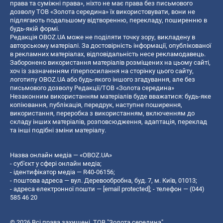
права та суміжні права», ніхто не має права без письмового
дозволу ТОВ «Золота середина» їх використовувати, вони не
підлягають подальшому відтворенню, перекладу, поширенню в
будь-якій формі.
Редакція OBOZ.UA може не поділяти точку зору, викладену в
авторському матеріалі. За достовірність інформації, опублікованої
в рекламних матеріалах, відповідальність несе рекламодавець.
Заборонено використання матеріалів розміщених на цьому сайті,
хоч із зазначенням гіперпосилання на сторінку цього сайту,
логотипу OBOZ.UA або будь-якого іншого згадування, але без
письмового дозволу Редакції/ТОВ «Золота середина»
Незаконним використанням матеріалів буде вважатися: будь-яке
копiювання, публiкацiя, передрук, наступне поширення,
використання, переробка з використанням, включенням до
складу інших матеріалів, розповсюдження, адаптація, переклад
та інші подібні зміни матеріалу.
Назва онлайн медіа — «OBOZ.UA»
- суб'єкт у сфері онлайн медіа;
- ідентифікатор медіа — R40-06156;
- поштова адреса — вул. Деревообробна, буд. 7, м. Київ, 01013;
- адреса електронної пошти —
[email protected]
; - телефон — (044)
585 46 20
© 2026 Всі права захищені, ТОВ "Золота середина".