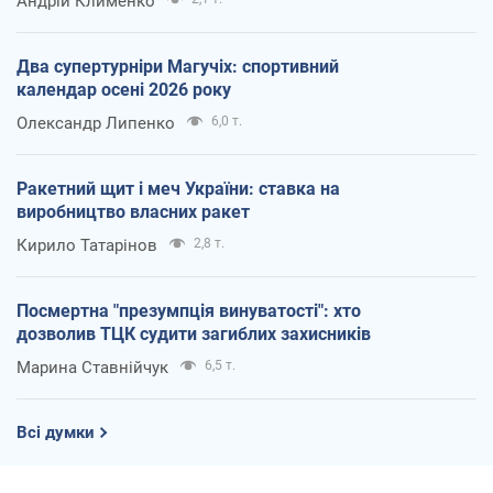
Андрій Клименко
Два супертурніри Магучіх: спортивний
календар осені 2026 року
Олександр Липенко
6,0 т.
Ракетний щит і меч України: ставка на
виробництво власних ракет
Кирило Татарінов
2,8 т.
Посмертна "презумпція винуватості": хто
дозволив ТЦК судити загиблих захисників
Марина Ставнійчук
6,5 т.
Всі думки