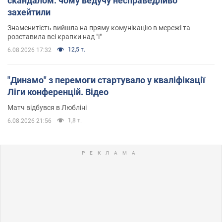
скандалом: чому ведучу несправедливо
захейтили
Знаменитість вийшла на пряму комунікацію в мережі та
розставила всі крапки над "і"
12,5 т.
6.08.2026 17:32
"Динамо" з перемоги стартувало у кваліфікації
Ліги конференцій. Відео
Матч відбувся в Любліні
1,8 т.
6.08.2026 21:56