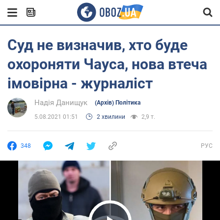
Суд не визначив, хто буде
охороняти Чауса, нова втеча
імовірна - журналіст
Надія Данищук
(Архів) Політика
5.08.2021 01:51
2 хвилини
2,9 т.
348
РУС