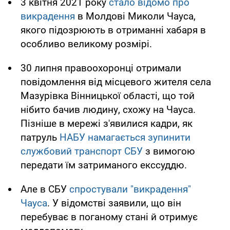
3 квітня 2021 року
стало відомо про
викрадення
в Молдові Миколи Чауса,
якого підозрюють в отриманні хабаря в
особливо великому розмірі.
30 липня правоохоронці отримали
повідомлення від місцевого жителя села
Мазурівка Вінницької області, що той
нібито бачив людину, схожу на Чауса.
Пізніше в мережі з'явилися кадри, як
патруль
НАБУ намагається зупинити
службовий транспорт СБУ
з вимогою
передати їм затриманого екссуддю.
Але в СБУ
спростували "викрадення"
Чауса
. У відомстві заявили, що він
перебуває в поганому стані й отримує