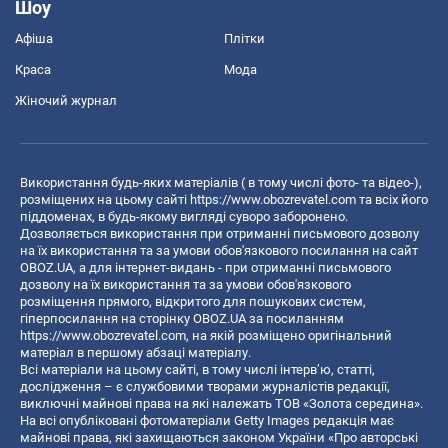
Шоу
Афіша
Плітки
Краса
Мода
Жіночий журнал
Використання будь-яких матеріалів ( в тому числі фото- та відео-),
розміщених на цьому сайті
https://www.obozrevatel.com
та всіх його
піддоменах, в будь-якому вигляді суворо заборонено.
Дозволяється використання при отриманні письмового дозволу
на їх використання та за умови обов'язкового посилання на сайт
OBOZ.UA, а для інтернет-видань - при отриманні письмового
дозволу на їх використання та за умови обов'язкового
розміщення прямого, відкритого для пошукових систем,
гіперпосилання на сторінку OBOZ.UA за посиланням
https://www.obozrevatel.com
, на якій розміщено оригінальний
матеріал в першому абзаці матеріалу.
Всі матеріали на цьому сайті, в тому числі інтерв’ю, статті,
дослідження – є службовими творами журналістів редакції,
виключні майнові права на які належать ТОВ «Золота середина».
На всі опубліковані фотоматеріали Getty Images редакція має
майнові права, які захищаються законом України «Про авторські