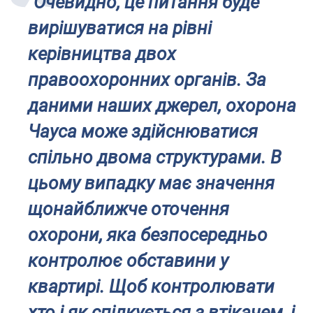
"Очевидно, це питання буде
вирішуватися на рівні
керівництва двох
правоохоронних органів. За
даними наших джерел, охорона
Чауса може здійснюватися
спільно двома структурами. В
цьому випадку має значення
щонайближче оточення
охорони, яка безпосередньо
контролює обставини у
квартирі. Щоб контролювати
хто і як спілкується з втікачем, і