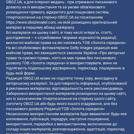
OBOZ.UA, а для інтернет-видань - при отриманні письмового
дозволу на їх використання та за умови обов'язкового
розміщення прямого, відкритого для пошукових систем,
гіперпосилання на сторінку OBOZ.UA за посиланням
https://www.obozrevatel.com
, на якій розміщено оригінальний
матеріал в першому абзаці матеріалу.
Всі матеріали на цьому сайті, в тому числі інтерв’ю, статті,
дослідження – є службовими творами журналістів редакції,
виключні майнові права на які належать ТОВ «Золота середина».
На всі опубліковані фотоматеріали Getty Images редакція має
майнові права, які захищаються законом України «Про авторські
права та суміжні права», ніхто не має права без письмового
дозволу ТОВ «Золота середина» їх використовувати, вони не
підлягають подальшому відтворенню, перекладу, поширенню в
будь-якій формі.
Редакція OBOZ.UA може не поділяти точку зору, викладену в
авторському матеріалі. За достовірність інформації, опублікованої
в рекламних матеріалах, відповідальність несе рекламодавець.
Заборонено використання матеріалів розміщених на цьому сайті,
хоч із зазначенням гіперпосилання на сторінку цього сайту,
логотипу OBOZ.UA або будь-якого іншого згадування, але без
письмового дозволу Редакції/ТОВ «Золота середина»
Незаконним використанням матеріалів буде вважатися: будь-яке
копiювання, публiкацiя, передрук, наступне поширення,
використання, переробка з використанням, включенням до
складу інших матеріалів, розповсюдження, адаптація, переклад