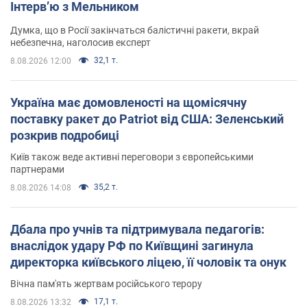
Інтерв’ю з Мельником
Думка, що в Росії закінчаться балістичні ракети, вкрай
небезпечна, наголосив експерт
32,1 т.
8.08.2026 12:00
Україна має домовленості на щомісячну
поставку ракет до Patriot від США: Зеленський
розкрив подробиці
Київ також веде активні переговори з європейськими
партнерами
35,2 т.
8.08.2026 14:08
Дбала про учнів та підтримувала педагогів:
внаслідок удару РФ по Київщині загинула
директорка київського ліцею, її чоловік та онук
Вічна пам'ять жертвам російського терору
17,1 т.
8.08.2026 13:32