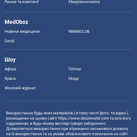
Ринки та компанії
Макроекономіка
MedOboz
Новини медицини
MAMACLUB
Covid
Шоу
Афіша
Плітки
Краса
Мода
Жіночий журнал
Використання будь-яких матеріалів ( в тому числі фото- та відео-),
розміщених на цьому сайті
https://www.obozrevatel.com
та всіх його
піддоменах, в будь-якому вигляді суворо заборонено.
Дозволяється використання при отриманні письмового дозволу
на їх використання та за умови обов'язкового посилання на сайт