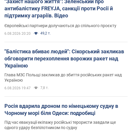
"Захист нашого життя": Зеленський про
антибалістику FREYJA, санкції проти Росії й
підтримку аграріїв. Відео
Європейські партнери долучаються до спільного проєкту
49,2 т.
6.08.2026 20:20
"Балістика вбиває людей": Сікорський закликав
обговорити перехоплення ворожих ракет над
Україною
Глава МЗС Польщі закликав до збиття російських ракет над
Україною
7,8 т.
6.08.2026 19:47
Росія вдарила дроном по німецькому судну в
Чорному морі біля Одеси: подробиці
Під час евакуації екіпажу російські терористи завдали ще
одного удару безпілотником по судну