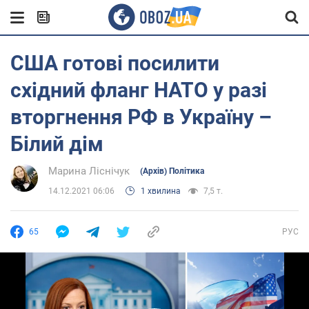
США готові посилити
східний фланг НАТО у разі
вторгнення РФ в Україну –
Білий дім
Марина Ліснічук
(Архів) Політика
14.12.2021 06:06
1 хвилина
7,5 т.
65
РУС