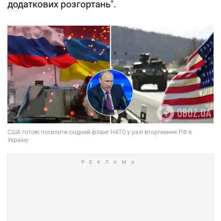
додаткових розгортань".