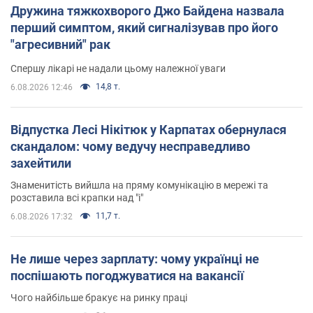
Дружина тяжкохворого Джо Байдена назвала
перший симптом, який сигналізував про його
"агресивний" рак
Спершу лікарі не надали цьому належної уваги
14,8 т.
6.08.2026 12:46
Відпустка Лесі Нікітюк у Карпатах обернулася
скандалом: чому ведучу несправедливо
захейтили
Знаменитість вийшла на пряму комунікацію в мережі та
розставила всі крапки над "і"
11,7 т.
6.08.2026 17:32
Не лише через зарплату: чому українці не
поспішають погоджуватися на вакансії
Чого найбільше бракує на ринку праці