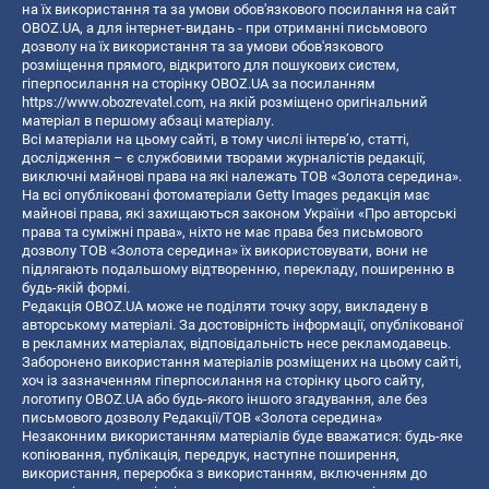
на їх використання та за умови обов'язкового посилання на сайт
OBOZ.UA, а для інтернет-видань - при отриманні письмового
дозволу на їх використання та за умови обов'язкового
розміщення прямого, відкритого для пошукових систем,
гіперпосилання на сторінку OBOZ.UA за посиланням
https://www.obozrevatel.com
, на якій розміщено оригінальний
матеріал в першому абзаці матеріалу.
Всі матеріали на цьому сайті, в тому числі інтерв’ю, статті,
дослідження – є службовими творами журналістів редакції,
виключні майнові права на які належать ТОВ «Золота середина».
На всі опубліковані фотоматеріали Getty Images редакція має
майнові права, які захищаються законом України «Про авторські
права та суміжні права», ніхто не має права без письмового
дозволу ТОВ «Золота середина» їх використовувати, вони не
підлягають подальшому відтворенню, перекладу, поширенню в
будь-якій формі.
Редакція OBOZ.UA може не поділяти точку зору, викладену в
авторському матеріалі. За достовірність інформації, опублікованої
в рекламних матеріалах, відповідальність несе рекламодавець.
Заборонено використання матеріалів розміщених на цьому сайті,
хоч із зазначенням гіперпосилання на сторінку цього сайту,
логотипу OBOZ.UA або будь-якого іншого згадування, але без
письмового дозволу Редакції/ТОВ «Золота середина»
Незаконним використанням матеріалів буде вважатися: будь-яке
копiювання, публiкацiя, передрук, наступне поширення,
використання, переробка з використанням, включенням до