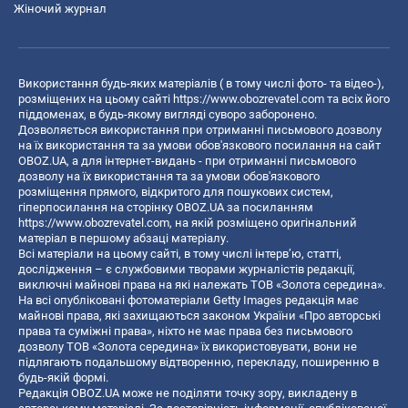
Жіночий журнал
Використання будь-яких матеріалів ( в тому числі фото- та відео-),
розміщених на цьому сайті
https://www.obozrevatel.com
та всіх його
піддоменах, в будь-якому вигляді суворо заборонено.
Дозволяється використання при отриманні письмового дозволу
на їх використання та за умови обов'язкового посилання на сайт
OBOZ.UA, а для інтернет-видань - при отриманні письмового
дозволу на їх використання та за умови обов'язкового
розміщення прямого, відкритого для пошукових систем,
гіперпосилання на сторінку OBOZ.UA за посиланням
https://www.obozrevatel.com
, на якій розміщено оригінальний
матеріал в першому абзаці матеріалу.
Всі матеріали на цьому сайті, в тому числі інтерв’ю, статті,
дослідження – є службовими творами журналістів редакції,
виключні майнові права на які належать ТОВ «Золота середина».
На всі опубліковані фотоматеріали Getty Images редакція має
майнові права, які захищаються законом України «Про авторські
права та суміжні права», ніхто не має права без письмового
дозволу ТОВ «Золота середина» їх використовувати, вони не
підлягають подальшому відтворенню, перекладу, поширенню в
будь-якій формі.
Редакція OBOZ.UA може не поділяти точку зору, викладену в