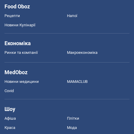
Food Oboz
Рецепти
Напої
Новини Кулінарії
Економіка
Ринки та компанії
Макроекономіка
MedOboz
Новини медицини
MAMACLUB
Covid
Шоу
Афіша
Плітки
Краса
Мода