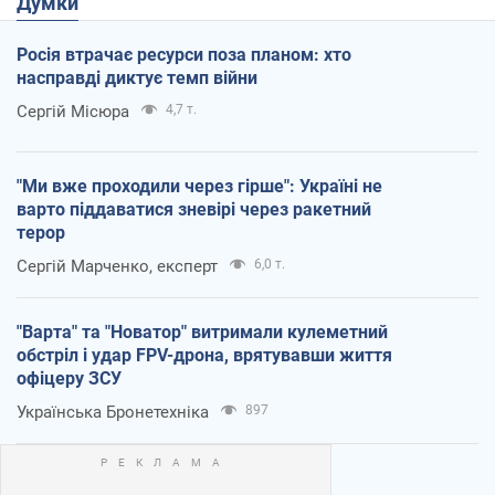
Думки
Росія втрачає ресурси поза планом: хто
насправді диктує темп війни
Сергій Місюра
4,7 т.
"Ми вже проходили через гірше": Україні не
варто піддаватися зневірі через ракетний
терор
Сергій Марченко, експерт
6,0 т.
"Варта" та "Новатор" витримали кулеметний
обстріл і удар FPV-дрона, врятувавши життя
офіцеру ЗСУ
Українська Бронетехніка
897