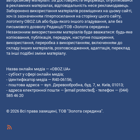
авторському матеріалі. За достовірність інформації, опублікованої
в рекламних матеріалах, відповідальність несе рекламодавець.
Заборонено використання матеріалів розміщених на цьому сайті,
хоч із зазначенням гіперпосилання на сторінку цього сайту,
логотипу OBOZ.UA або будь-якого іншого згадування, але без
письмового дозволу Редакції/ТОВ «Золота середина»
Незаконним використанням матеріалів буде вважатися: будь-яке
копiювання, публiкацiя, передрук, наступне поширення,
використання, переробка з використанням, включенням до
складу інших матеріалів, розповсюдження, адаптація, переклад
та інші подібні зміни матеріалу.
Назва онлайн медіа — «OBOZ.UA»
- суб'єкт у сфері онлайн медіа;
- ідентифікатор медіа — R40-06156;
- поштова адреса — вул. Деревообробна, буд. 7, м. Київ, 01013;
- адреса електронної пошти —
[email protected]
; - телефон — (044)
585 46 20
© 2026 Всі права захищені, ТОВ "Золота середина".