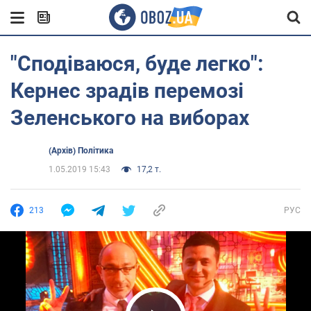
"Сподіваюся, буде легко":
Кернес зрадів перемозі
Зеленського на виборах
(Архів) Політика
1.05.2019 15:43
17,2 т.
213
РУС