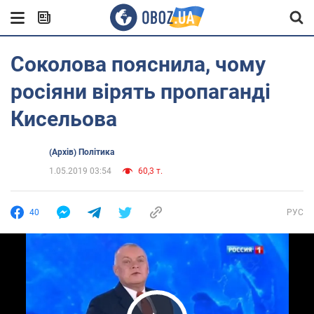
Соколова пояснила, чому
росіяни вірять пропаганді
Кисельова
(Архів) Політика
1.05.2019 03:54
60,3 т.
40
РУС