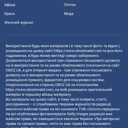
Афіша
Плітки
Краса
Мода
Жіночий журнал
Використання будь-яких матеріалів ( в тому числі фото- та відео-),
розміщених на цьому сайті
https://www.obozrevatel.com
та всіх його
піддоменах, в будь-якому вигляді суворо заборонено.
Дозволяється використання при отриманні письмового дозволу
на їх використання та за умови обов'язкового посилання на сайт
OBOZ.UA, а для інтернет-видань - при отриманні письмового
дозволу на їх використання та за умови обов'язкового
розміщення прямого, відкритого для пошукових систем,
гіперпосилання на сторінку OBOZ.UA за посиланням
https://www.obozrevatel.com
, на якій розміщено оригінальний
матеріал в першому абзаці матеріалу.
Всі матеріали на цьому сайті, в тому числі інтерв’ю, статті,
дослідження – є службовими творами журналістів редакції,
виключні майнові права на які належать ТОВ «Золота середина».
На всі опубліковані фотоматеріали Getty Images редакція має
майнові права, які захищаються законом України «Про авторські
права та суміжні права», ніхто не має права без письмового