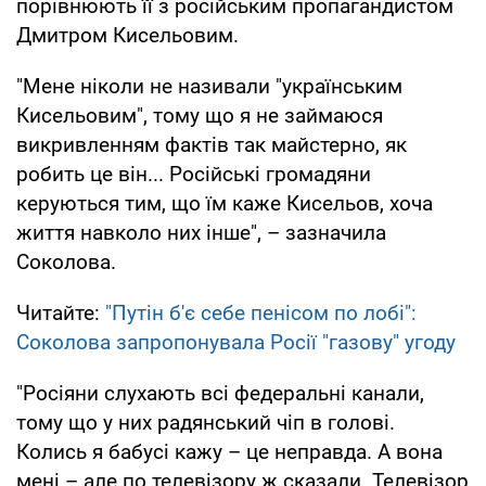
порівнюють її з російським пропагандистом
Дмитром Кисельовим.
"Мене ніколи не називали "українським
Кисельовим", тому що я не займаюся
викривленням фактів так майстерно, як
робить це він... Російські громадяни
керуються тим, що їм каже Кисельов, хоча
життя навколо них інше", – зазначила
Соколова.
Читайте:
"Путін б'є себе пенісом по лобі":
Соколова запропонувала Росії "газову" угоду
"Росіяни слухають всі федеральні канали,
тому що у них радянський чіп в голові.
Колись я бабусі кажу – це неправда. А вона
мені – але по телевізору ж сказали. Телевізор