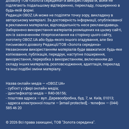
дозволу ТОВ «Золота середина» їх використовувати, вони не
підлягають подальшому відтворенню, перекладу, поширенню в
будь-якій формі.
Редакція OBOZ.UA може не поділяти точку зору, викладену в
авторському матеріалі. За достовірність інформації, опублікованої
в рекламних матеріалах, відповідальність несе рекламодавець.
Заборонено використання матеріалів розміщених на цьому сайті,
хоч із зазначенням гіперпосилання на сторінку цього сайту,
логотипу OBOZ.UA або будь-якого іншого згадування, але без
письмового дозволу Редакції/ТОВ «Золота середина»
Незаконним використанням матеріалів буде вважатися: будь-яке
копiювання, публiкацiя, передрук, наступне поширення,
використання, переробка з використанням, включенням до
складу інших матеріалів, розповсюдження, адаптація, переклад
та інші подібні зміни матеріалу.
Назва онлайн медіа — «OBOZ.UA»
- суб'єкт у сфері онлайн медіа;
- ідентифікатор медіа — R40-06156;
- поштова адреса — вул. Деревообробна, буд. 7, м. Київ, 01013;
- адреса електронної пошти —
[email protected]
; - телефон — (044)
585 46 20
© 2026 Всі права захищені, ТОВ "Золота середина".