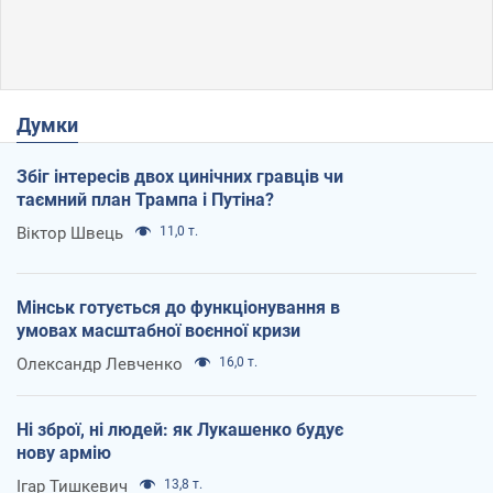
Думки
Збіг інтересів двох цинічних гравців чи
таємний план Трампа і Путіна?
Віктор Швець
11,0 т.
Мінськ готується до функціонування в
умовах масштабної воєнної кризи
Олександр Левченко
16,0 т.
Ні зброї, ні людей: як Лукашенко будує
нову армію
Ігар Тишкевич
13,8 т.