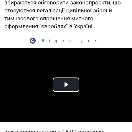
збираються обговорити законопроєкти, що
стосуються легалізації цивільної зброї й
тимчасового спрощення митного
оформлення "євроблях" в Україні.
Відео дня
Play Video
Захід розпочнеться о 18:00 понеділка.