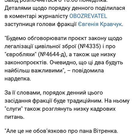
Деталями щодо порядку денного поділилася
в коментарі журналісту
OBOZREVATEL
заступниця голови фракції
Євгенія Кравчук
.
"Будемо обговорювати проєкт закону щодо
легалізації цивільної зброї (№4335) і про
"євробляхи" (№4644-д), а також ще низку
законопроєктів. Очевидно, що ці два будуть
найбільш важливими", – повідомила
нардепка.
За її словами, порядок денний цього
засідання фракції буде традиційним. На ньому
"слуги" також розглянуть низку кадрових
питань.
"Але це не обов’язково про пана Вітренка.