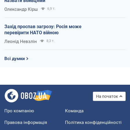
назвати вбивцями
Олександр Кірш
6,9 т.
Захід проспав загрозу: Росія може
перевірити НАТО війною
Леонід Невзлін
8,3 т.
Всі думки
На початок
Про компанію
Команда
Правова інформація
Політика конфіденційності