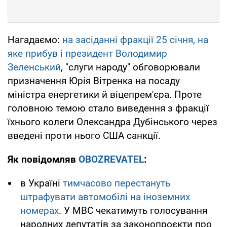
Нагадаємо:
на засіданні фракції 25 сiчня, на
яке прибув і президент Володимир
Зеленський
, "слуги народу" обговорювали
призначення Юрія Вітренка на посаду
міністра енергетики й віцепрем'єра. Проте
головною темою стало виведення з фракції
їхнього колеги Олександра Дубінського через
введені проти нього США санкції.
Як повідомляв
OBOZREVATEL
:
в Україні
тимчасово перестануть
штрафувати автомобілі на іноземних
номерах
. У МВС чекатимуть голосування
народних депутатів за законопроєкти про