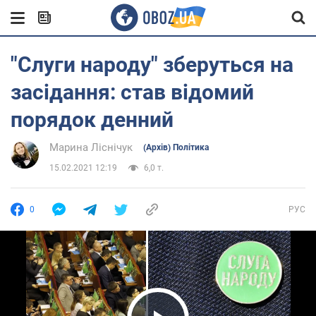
"Слуги народу" зберуться на
засідання: став відомий
порядок денний
Марина Ліснічук
(Архів) Політика
15.02.2021 12:19
6,0 т.
0
РУС