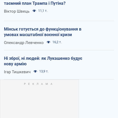
таємний план Трампа і Путіна?
Віктор Швець
11,1 т.
Мінськ готується до функціонування в
умовах масштабної воєнної кризи
Олександр Левченко
16,2 т.
Ні зброї, ні людей: як Лукашенко будує
нову армію
Ігар Тишкевич
13,9 т.