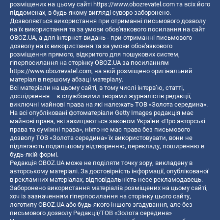
розміщених на цьому сайті
https://www.obozrevatel.com
та всіх його
піддоменах, в будь-якому вигляді суворо заборонено.
Дозволяється використання при отриманні письмового дозволу
на їх використання та за умови обов'язкового посилання на сайт
OBOZ.UA, а для інтернет-видань - при отриманні письмового
дозволу на їх використання та за умови обов'язкового
розміщення прямого, відкритого для пошукових систем,
гіперпосилання на сторінку OBOZ.UA за посиланням
https://www.obozrevatel.com
, на якій розміщено оригінальний
матеріал в першому абзаці матеріалу.
Всі матеріали на цьому сайті, в тому числі інтерв’ю, статті,
дослідження – є службовими творами журналістів редакції,
виключні майнові права на які належать ТОВ «Золота середина».
На всі опубліковані фотоматеріали Getty Images редакція має
майнові права, які захищаються законом України «Про авторські
права та суміжні права», ніхто не має права без письмового
дозволу ТОВ «Золота середина» їх використовувати, вони не
підлягають подальшому відтворенню, перекладу, поширенню в
будь-якій формі.
Редакція OBOZ.UA може не поділяти точку зору, викладену в
авторському матеріалі. За достовірність інформації, опублікованої
в рекламних матеріалах, відповідальність несе рекламодавець.
Заборонено використання матеріалів розміщених на цьому сайті,
хоч із зазначенням гіперпосилання на сторінку цього сайту,
логотипу OBOZ.UA або будь-якого іншого згадування, але без
письмового дозволу Редакції/ТОВ «Золота середина»