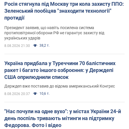
Росія стягнула під Москву три кола захисту ППО:
Зеленський пообіцяв "знаходити технології"
протидії
Президент заявив, що навіть посилена система
протиповітряної оборони РФ не гарантує захисту від
українських ударів
38,2 т.
8.08.2026 21:30
Україна придбала у Туреччини 70 балістичних
ракет і багато іншого озброєння: у Держдепі
США оприлюднили список
Держдеп вже поставив до відома американський Конгрес
10,6 т.
8.08.2026 20:37
"Нас почули на одне вухо": у містах України 24-й
день поспіль тривають мітинги на підтримку
Федорова. Фото і відео