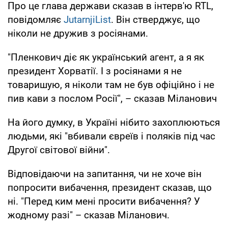
Про це глава держави сказав в інтерв'ю RTL,
повідомляє
JutarnjiList
. Він стверджує, що
ніколи не дружив з росіянами.
"Пленкович діє як український агент, а я як
президент Хорватії. І з росіянами я не
товаришую, я ніколи там не був офіційно і не
пив кави з послом Росії", – сказав Міланович
На його думку, в Україні нібито захоплюються
людьми, які "вбивали євреїв і поляків під час
Другої світової війни".
Відповідаючи на запитання, чи не хоче він
попросити вибачення, президент сказав, що
ні. "Перед ким мені просити вибачення? У
жодному разі" – сказав Міланович.