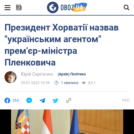
Президент Хорватії назвав
"українським агентом"
прем'єр-міністра
Пленковича
Юрій Сергієнко
(Архів) Політика
29.01.2022 16:59
1 хвилина
8,5 т.
264
РУС