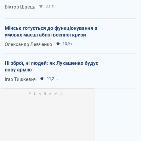
Віктор Швець
8,1 т.
Мінськ готується до функціонування в
умовах масштабної воєнної кризи
Олександр Левченко
13,9 т.
Ні зброї, ні людей: як Лукашенко будує
нову армію
Ігар Тишкевич
11,2 т.