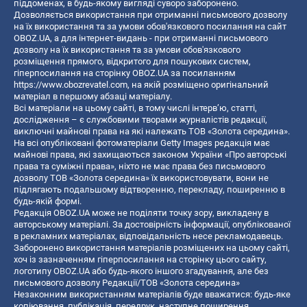
піддоменах, в будь-якому вигляді суворо заборонено.
Дозволяється використання при отриманні письмового дозволу
на їх використання та за умови обов'язкового посилання на сайт
OBOZ.UA, а для інтернет-видань - при отриманні письмового
дозволу на їх використання та за умови обов'язкового
розміщення прямого, відкритого для пошукових систем,
гіперпосилання на сторінку OBOZ.UA за посиланням
https://www.obozrevatel.com
, на якій розміщено оригінальний
матеріал в першому абзаці матеріалу.
Всі матеріали на цьому сайті, в тому числі інтерв’ю, статті,
дослідження – є службовими творами журналістів редакції,
виключні майнові права на які належать ТОВ «Золота середина».
На всі опубліковані фотоматеріали Getty Images редакція має
майнові права, які захищаються законом України «Про авторські
права та суміжні права», ніхто не має права без письмового
дозволу ТОВ «Золота середина» їх використовувати, вони не
підлягають подальшому відтворенню, перекладу, поширенню в
будь-якій формі.
Редакція OBOZ.UA може не поділяти точку зору, викладену в
авторському матеріалі. За достовірність інформації, опублікованої
в рекламних матеріалах, відповідальність несе рекламодавець.
Заборонено використання матеріалів розміщених на цьому сайті,
хоч із зазначенням гіперпосилання на сторінку цього сайту,
логотипу OBOZ.UA або будь-якого іншого згадування, але без
письмового дозволу Редакції/ТОВ «Золота середина»
Незаконним використанням матеріалів буде вважатися: будь-яке
копiювання, публiкацiя, передрук, наступне поширення,