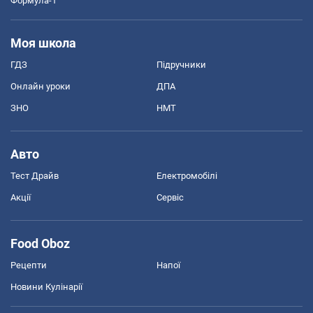
Формула-1
Моя школа
ГДЗ
Підручники
Онлайн уроки
ДПА
ЗНО
НМТ
Авто
Тест Драйв
Електромобілі
Акції
Сервіс
Food Oboz
Рецепти
Напої
Новини Кулінарії