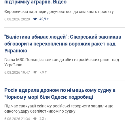
підтримку аграріїв. Відео
Європейські партнери долучаються до спільного проєкту
49,9 т.
6.08.2026 20:20
"Балістика вбиває людей": Сікорський закликав
обговорити перехоплення ворожих ракет над
Україною
Глава МЗС Польщі закликав до збиття російських ракет над
Україною
7,9 т.
6.08.2026 19:47
Росія вдарила дроном по німецькому судну в
Чорному морі біля Одеси: подробиці
Під час евакуації екіпажу російські терористи завдали ще
одного удару безпілотником по судну
2,2 т.
6.08.2026 21:34