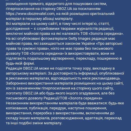
розміщення прямого, відкритого для пошукових систем,
гіперпосилання на сторінку OBOZ.UA за посиланням
https://www.obozrevatel.com
, на якій розміщено оригінальний
матеріал в першому абзаці матеріалу.
Всі матеріали на цьому сайті, в тому числі інтерв’ю, статті,
дослідження – є службовими творами журналістів редакції,
виключні майнові права на які належать ТОВ «Золота середина».
На всі опубліковані фотоматеріали Getty Images редакція має
майнові права, які захищаються законом України «Про авторські
права та суміжні права», ніхто не має права без письмового
дозволу ТОВ «Золота середина» їх використовувати, вони не
підлягають подальшому відтворенню, перекладу, поширенню в
будь-якій формі.
Редакція OBOZ.UA може не поділяти точку зору, викладену в
авторському матеріалі. За достовірність інформації, опублікованої
в рекламних матеріалах, відповідальність несе рекламодавець.
Заборонено використання матеріалів розміщених на цьому сайті,
хоч із зазначенням гіперпосилання на сторінку цього сайту,
логотипу OBOZ.UA або будь-якого іншого згадування, але без
письмового дозволу Редакції/ТОВ «Золота середина»
Незаконним використанням матеріалів буде вважатися: будь-яке
копiювання, публiкацiя, передрук, наступне поширення,
використання, переробка з використанням, включенням до
складу інших матеріалів, розповсюдження, адаптація, переклад
та інші подібні зміни матеріалу.