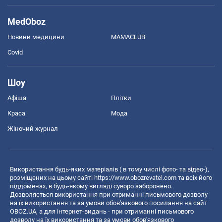
MedOboz
Новини медицини
MAMACLUB
Covid
Шоу
Афіша
Плітки
Краса
Мода
Жіночий журнал
Використання будь-яких матеріалів ( в тому числі фото- та відео-),
розміщених на цьому сайті
https://www.obozrevatel.com
та всіх його
піддоменах, в будь-якому вигляді суворо заборонено.
Дозволяється використання при отриманні письмового дозволу
на їх використання та за умови обов'язкового посилання на сайт
OBOZ.UA, а для інтернет-видань - при отриманні письмового
дозволу на їх використання та за умови обов'язкового