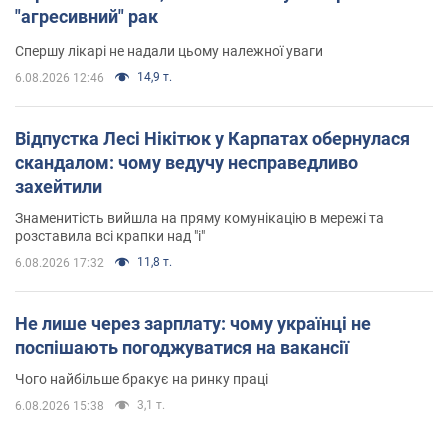
"агресивний" рак
Спершу лікарі не надали цьому належної уваги
14,9 т.
6.08.2026 12:46
Відпустка Лесі Нікітюк у Карпатах обернулася
скандалом: чому ведучу несправедливо
захейтили
Знаменитість вийшла на пряму комунікацію в мережі та
розставила всі крапки над "і"
11,8 т.
6.08.2026 17:32
Не лише через зарплату: чому українці не
поспішають погоджуватися на вакансії
Чого найбільше бракує на ринку праці
3,1 т.
6.08.2026 15:38