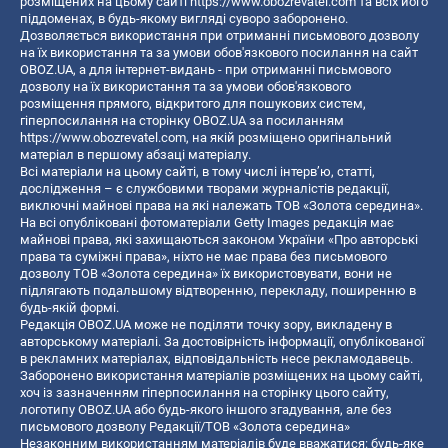
розміщених на цьому сайті
https://www.obozrevatel.com
та всіх його
піддоменах, в будь-якому вигляді суворо заборонено.
Дозволяється використання при отриманні письмового дозволу
на їх використання та за умови обов'язкового посилання на сайт
OBOZ.UA, а для інтернет-видань - при отриманні письмового
дозволу на їх використання та за умови обов'язкового
розміщення прямого, відкритого для пошукових систем,
гіперпосилання на сторінку OBOZ.UA за посиланням
https://www.obozrevatel.com
, на якій розміщено оригінальний
матеріал в першому абзаці матеріалу.
Всі матеріали на цьому сайті, в тому числі інтерв’ю, статті,
дослідження – є службовими творами журналістів редакції,
виключні майнові права на які належать ТОВ «Золота середина».
На всі опубліковані фотоматеріали Getty Images редакція має
майнові права, які захищаються законом України «Про авторські
права та суміжні права», ніхто не має права без письмового
дозволу ТОВ «Золота середина» їх використовувати, вони не
підлягають подальшому відтворенню, перекладу, поширенню в
будь-якій формі.
Редакція OBOZ.UA може не поділяти точку зору, викладену в
авторському матеріалі. За достовірність інформації, опублікованої
в рекламних матеріалах, відповідальність несе рекламодавець.
Заборонено використання матеріалів розміщених на цьому сайті,
хоч із зазначенням гіперпосилання на сторінку цього сайту,
логотипу OBOZ.UA або будь-якого іншого згадування, але без
письмового дозволу Редакції/ТОВ «Золота середина»
Незаконним використанням матеріалів буде вважатися: будь-яке