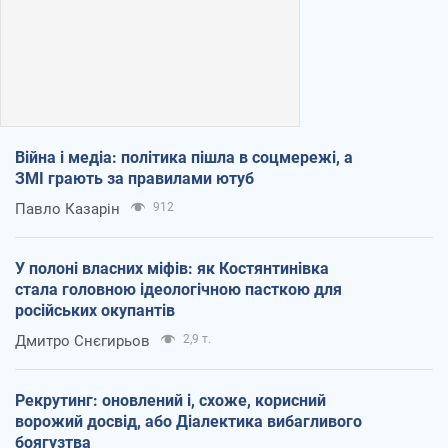
Війна і медіа: політика пішла в соцмережі, а
ЗМІ грають за правилами ютуб
Павло Казарін
912
У полоні власних міфів: як Костянтинівка
стала головною ідеологічною пасткою для
російських окупантів
Дмитро Снєгирьов
2,9 т.
Рекрутинг: оновлений і, схоже, корисний
ворожий досвід, або Діалектика вибагливого
боягузтва