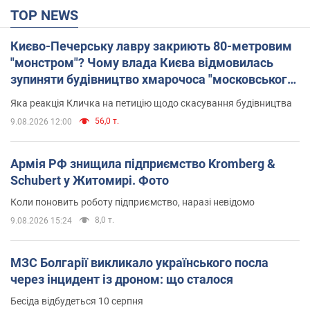
TOP NEWS
Києво-Печерську лавру закриють 80-метровим
"монстром"? Чому влада Києва відмовилась
зупиняти будівництво хмарочоса "московського
вірянина"
Яка реакція Кличка на петицію щодо скасування будівництва
56,0 т.
9.08.2026 12:00
Армія РФ знищила підприємство Kromberg &
Schubert у Житомирі. Фото
Коли поновить роботу підприємство, наразі невідомо
8,0 т.
9.08.2026 15:24
МЗС Болгарії викликало українського посла
через інцидент із дроном: що сталося
Бесіда відбудеться 10 серпня