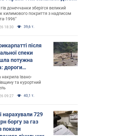
паєвої, яка 30 років тому
тів донеччанки зберігся великий
ала "золото" Олімпіади
к килимового покриття з надписом
та-1996"
39,6 т.
26 18:30
рикарпатті після
альної спеки
шла потужна
а: дороги
творились на
 накрила Івано-
. Відео
івщину та курортний
ель
40,1 т.
26 09:27
і нарахували 729
грн боргу за газ
з покази