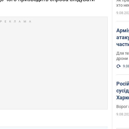
хто не
9.08.20
Армі
атаку
части
Фото
Для те
дрони
9.0
Росі
сусід
Харко
пост
Ворог 
9.08.20