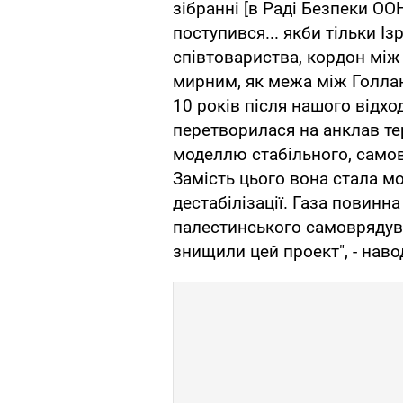
зібранні [в Раді Безпеки ООН. 
поступився... якби тільки І
співтовариства, кордон між
мирним, як межа між Голланд
10 років після нашого відхо
перетворилася на анклав те
моделлю стабільного, самов
Замість цього вона стала м
дестабілізації. Газа повинн
палестинського самоврядуван
знищили цей проект", - наво