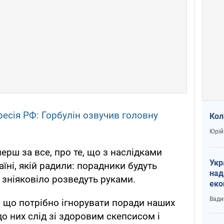
ресія РФ: Горбулін озвучив головну
Кол
и
Юрій
перш за все, про те, що з наслідками
Укр
їні, якій радили: порадники будуть
над
е зніяковіло розведуть руками.
еко
сві
Вади
, що потрібно ігнорувати поради наших
до них слід зі здоровим скепсисом і