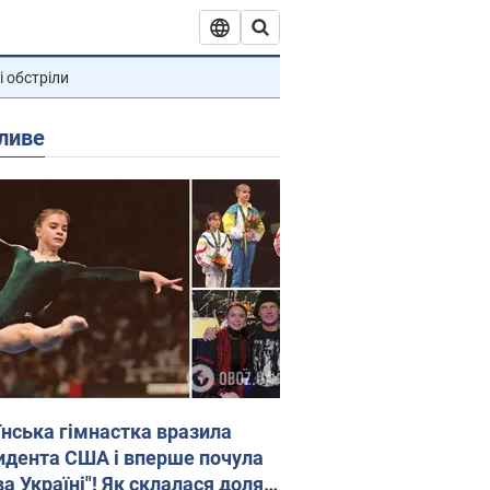
і обстріли
ливе
їнська гімнастка вразила
идента США і вперше почула
а Україні"! Як склалася доля