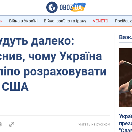
ни
Війна в Україні
Війна Ізраїлю та Ірану
VENETO
Російськ
Важ
дуть далеко:
снив, чому Україна
ліпо розраховувати
у США
Укра
през
Читать на русском
"Слав