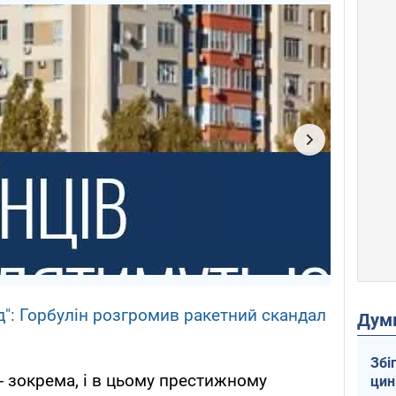
зд": Горбулін розгромив ракетний скандал
Дум
Збі
и - зокрема, і в цьому престижному
цин