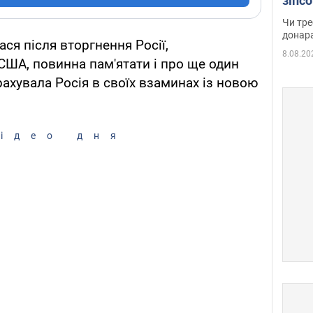
зіпс
судд
Чи тре
неоч
донар
лася після вторгнення Росії,
8.08.20
ША, повинна пам'ятати і про ще один
рахувала Росія в своїх взаминах із новою
ідео дня