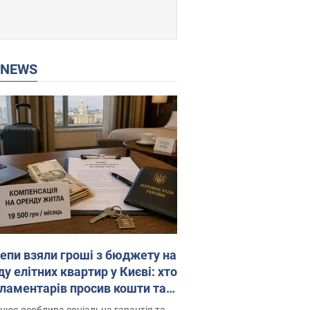
P NEWS
епи взяли гроші з бюджету на
у елітних квартир у Києві: хто
рламентарів просив кошти та
оселився
цює особлива соціальна гарантія та