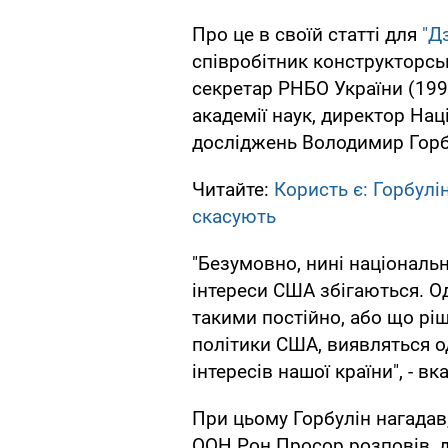
Про це в своїй статті для
"Д
співробітник конструкторськ
секретар РНБО України (199
академії наук, директор Нац
досліджень Володимир Горб
Читайте:
Користь є: Горбулі
скасують
"Безумовно, нині національн
інтереси США збігаються. О
такими постійно, або що ріш
політики США, виявляться о
інтересів нашої країни", - вк
При цьому Горбулін нагадав,
ООН Рон Просор розповів, д