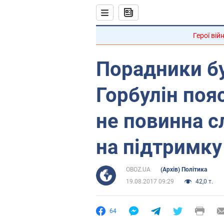
Герої вій
Порадники бу
Горбулін поя
не повинна с
на підтримк
OBOZ.UA
(Архів) Політика
19.08.2017 09:29
42,0 т.
64