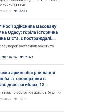
ю користується
32,3 т.
26 07:00
я Росії здійснила масовану
 на Одесу: горіла історична
на міста, є постраждалі.
 та відео
рору ворог застосував ракети та
20,6 т.
8.2026 09:16
йська армія обстріляла дві
ні багатоповерхівки в
ві: двоє загиблих, 13
раждалих
навмисно обстрілює житлові будинки
1,2 т.
26 08:21