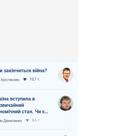
и закінчиться війна?
10,7 т.
 Хрістензен
аїна вступила в
звичайний
номічний стан. Чи є
тло вкінці тунелю?
8,6 т.
м Денисенко