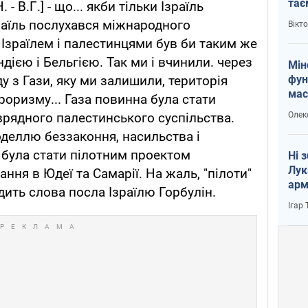
тає
- В.Г.] - що... якби тільки Ізраїль
і Пу
зраїль послухався міжнародного
Вікт
 Ізраїлем і палестинцями був би таким же
ією і Бельгією. Так ми і вчинили. через
Мін
фун
ду з Гази, яку ми залишили, територія
мас
роризму... Газа повинна була стати
Олек
рядного палестинського суспільства.
оделлю беззаконня, насильства і
а була стати пілотним проектом
Ні 
Лук
ня в Юдеї та Самарії. На жаль, "пілоти"
арм
дить слова посла Ізраїлю Горбулін.
Ігар