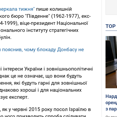
зеркала тижня"
пише колишній
ого бюро "Південне" (1962-1977), екс-
4-1999), віце-президент Національної
TO
іонального інституту стратегічних
улін.
н пояснив, чому блокаду Донбасу не
і інтереси України і зовнішньополітичні
днак це не означає, що вони будуть
ення, які будуть гарні для зовнішньої
днаково хороші і для національних
Нард
азує експерт.
оренд
з па
 як у червні 2015 року посол Ізраїлю в
де п
о чого призводить спроба слідувати
Як пра