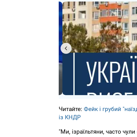
Читайте:
Фейк і грубий "наї
із КНДР
"Ми, ізраїльтяни, часто чул