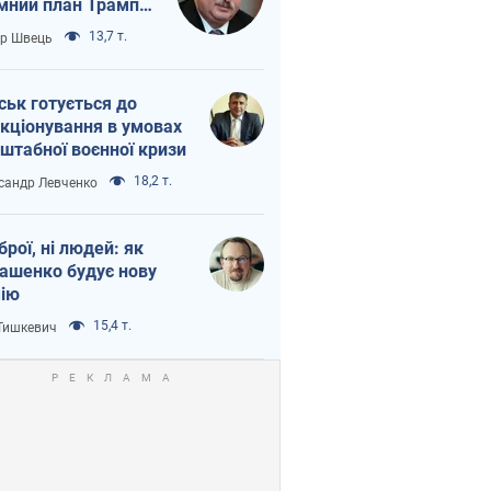
мний план Трампа
тіна?
13,7 т.
ор Швець
ськ готується до
кціонування в умовах
штабної воєнної кризи
18,2 т.
сандр Левченко
зброї, ні людей: як
ашенко будує нову
ію
15,4 т.
 Тишкевич