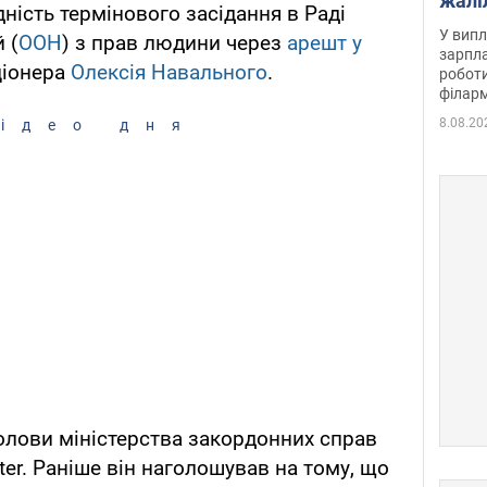
жалі
ність термінового засідання в Раді
отри
У випл
 (
ООН
) з прав людини через
арешт у
зарпла
іонера
Олексія Навального
.
роботи
філарм
8.08.20
ідео дня
олови міністерства закордонних справ
er. Раніше він наголошував на тому, що