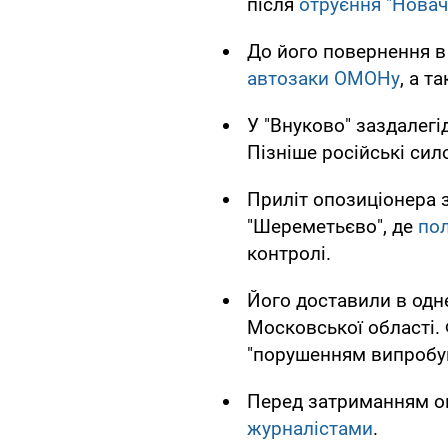
після
отруєння "Нова
До його повернення в
автозаки ОМОНу
, а т
У "Внуково" заздалегі
Пізніше російські сил
Приліт опозиціонера 
"Шереметьєво", де
пол
контролі.
Його доставили в одне
Московської області.
"порушенням випробув
Перед затриманням о
журналістами
.