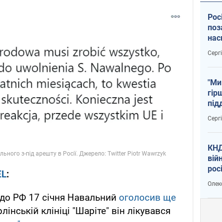
Рос
поз
нас
тем
Серг
"Ми
гір
під
рак
Серг
КНД
вій
рос
EL
:
пів
Олек
сою
до РФ 17 січня Навальний
оголосив ще
рлінській клініці "Шаріте" він лікувався