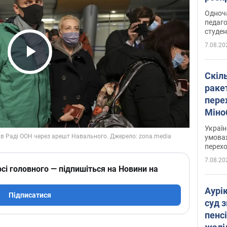
Одноч
педаго
студен
7.08.20
Play Video
Скіл
раке
перех
Міно
цифр
Украї
умовах
перех
7.08.20
сі головного — підпишіться на Новини на
Аурі
Підписатися
суд 
пенсі