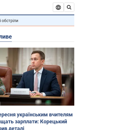
і обстріли
ливе
вересня українським вчителям
ищать зарплати: Корецький
рив деталі