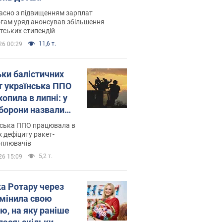
асно з підвищенням зарплат
гам уряд анонсував збільшення
тських стипендій
11,6 т.
26 00:29
ьки балістичних
т українська ППО
опила в липні: у
борони назвали
у
нська ППО працювала в
 дефіциту ракет-
оплювачів
5,2 т.
26 15:09
ка Ротару через
змінила свою
ю, на яку раніше