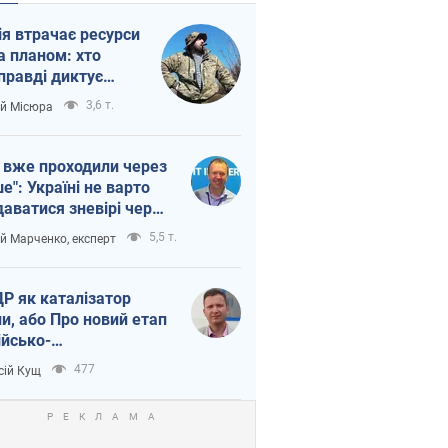
ія втрачає ресурси
а планом: хто
правді диктує
п війни
3,6 т.
ій Місюра
 вже проходили через
ше": Україні не варто
даватися зневірі через
етний терор
5,5 т.
ій Марченко, експерт
Р як каталізатор
ни, або Про новий етап
ійсько-
нічнокорейського
477
сій Кущ
зу