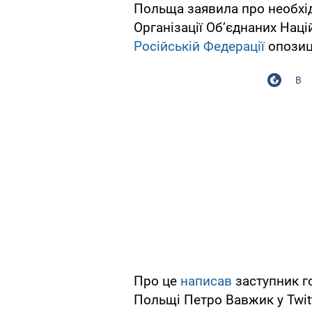
Польща заявила про необхід
Організації Об’єднаних Націй
Російській Федерації
опозиц
В
Про це
написав
заступник г
Польщі Петро Вавжик у Twitt