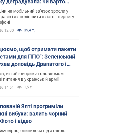
ку деградувала: чи варто
житись на ціни
іни на мобільний зв'язок зросли у
 разів і як поліпшити якість інтернету
ефоні
39,4 т.
26 12:00
цюємо, щоб отримати пакети
кетами для ППО": Зеленський
ухав доповідь Драпатого і
сував нові кроки
а, він обговорив з головкомом
і питання в українській армії
1,5 т.
26 14:51
упованій Ялті прогриміли
жні вибухи: валить чорний
Фото і відео
 ймовірно, опинилося під атакою