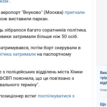
чком"
.
 аеропорт "Внуково" (Москва)
пригнали
акож виставили паркан.
дь зібралося багато соратників політика.
овики затримали більше ніж 50 осіб.
затримувався, потім борт скерували в
ітика затримали
на паспортному
 з поліцейських відділень міста Хімки
Вих
трі
 ФСВП пояснила, що це пов'язано з
від
ального терміну".
укр
Олек
позиціонер встиг
поспілкуватися з
Що 