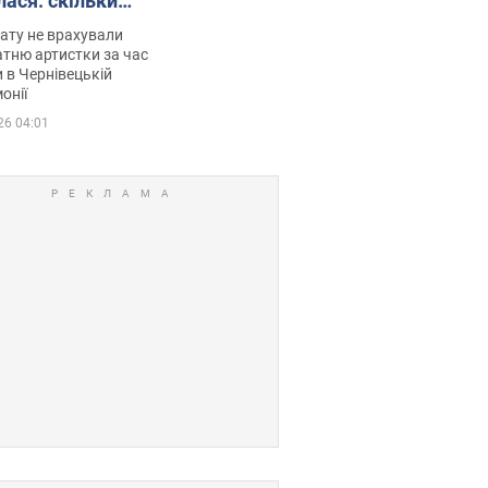
лася: скільки
мувала співачка
ату не врахували
тню артистки за час
 в Чернівецькій
онії
26 04:01