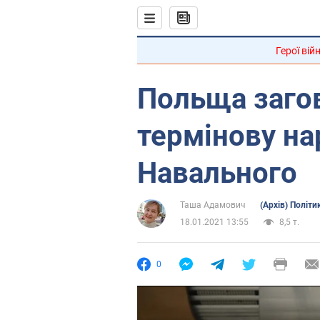
Герої вій
Польща заго
термінову на
Навального
Таша Адамович
(Архів) Політи
18.01.2021 13:55
8,5 т.
0