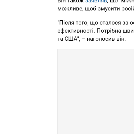
Він також
заявляв
, що "між
можливе, щоб змусити росій
"Після того, що сталося за о
ефективності. Потрібна швид
та США", – наголосив він.