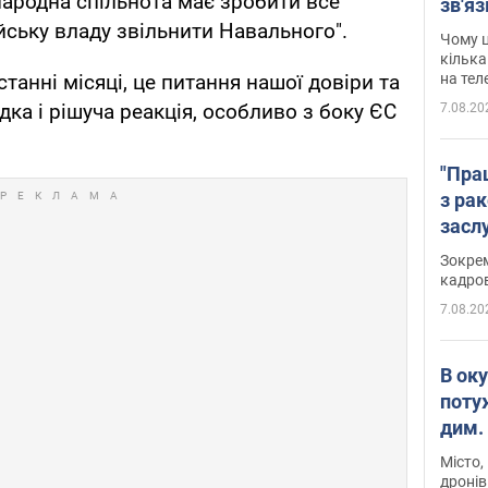
народна спільнота має зробити все
зв'яз
ську владу звільнити Навального".
скар
Чому ц
кілька
станні місяці, це питання нашої довіри та
на тел
ка і рішуча реакція, особливо з боку ЄС
7.08.20
"Пра
з ра
засл
анон
Зокрем
кадров
7.08.20
В ок
поту
дим. 
Місто,
дронів