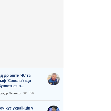
ід до еліти ЧС та
умф "Сокола": що
бувається в
аїнському хокеї
306
сандр Липенко
очікує українців у