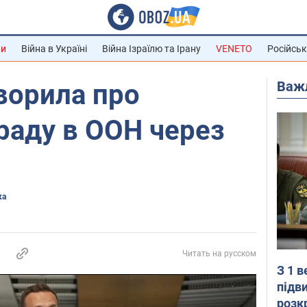
ни
Війна в Україні
Війна Ізраїлю та Ірану
VENETO
Російськ
Важ
ворила про
раду в ООН через
ка
Читать на русском
З 1 
підв
розк