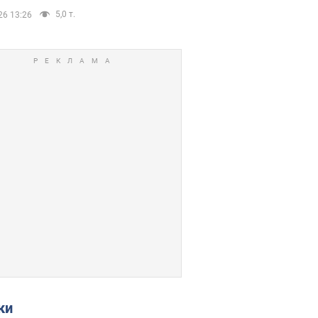
5,0 т.
26 13:26
ки