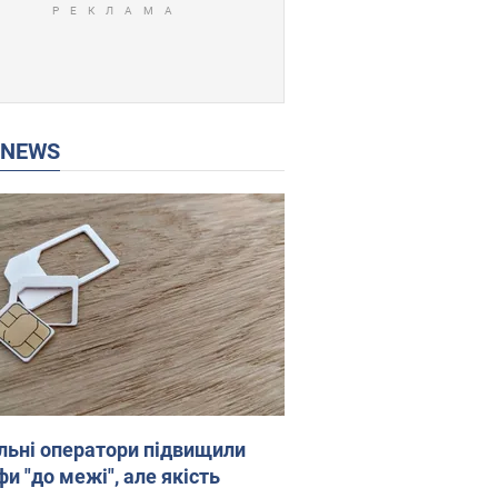
P NEWS
льні оператори підвищили
и "до межі", але якість