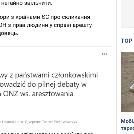
 негайно звільнити.
ори з країнами ЄС про скликання
ОН з прав людини у справі арешту
довець.
TO
Мобі
тариф