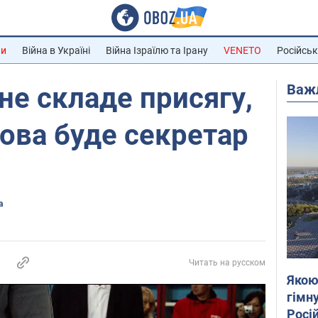
ни
Війна в Україні
Війна Ізраїлю та Ірану
VENETO
Російськ
Важ
не складе присягу,
ова буде секретар
а
Читать на русском
Якою
гімну
Росій