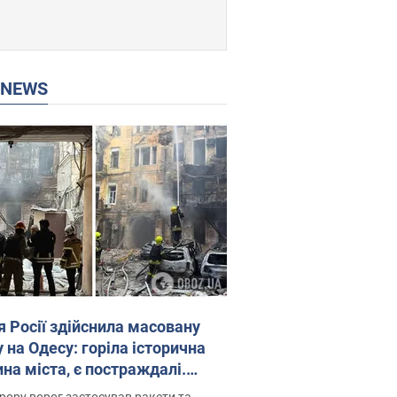
P NEWS
я Росії здійснила масовану
 на Одесу: горіла історична
на міста, є постраждалі.
 та відео
рору ворог застосував ракети та