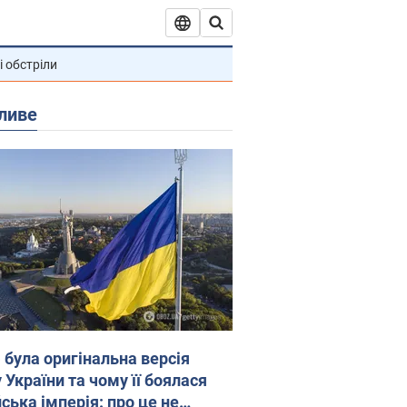
і обстріли
ливе
 була оригінальна версія
 України та чому її боялася
ська імперія: про це не