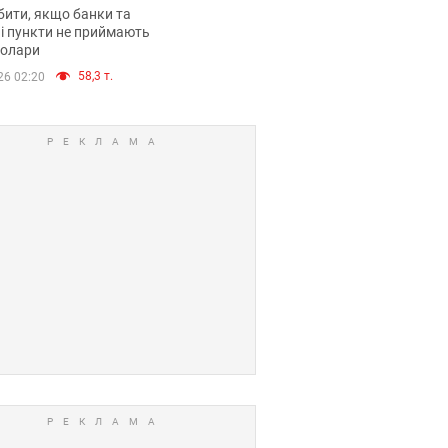
анки такі купюри
ити, якщо банки та
і пункти не приймають
долари
58,3 т.
26 02:20