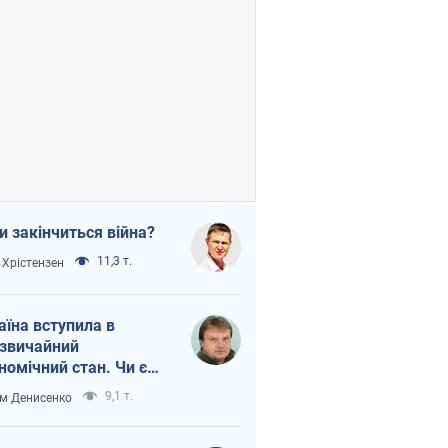
и закінчиться війна?
11,3 т.
 Хрістензен
аїна вступила в
звичайний
номічний стан. Чи є
тло вкінці тунелю?
9,1 т.
м Денисенко