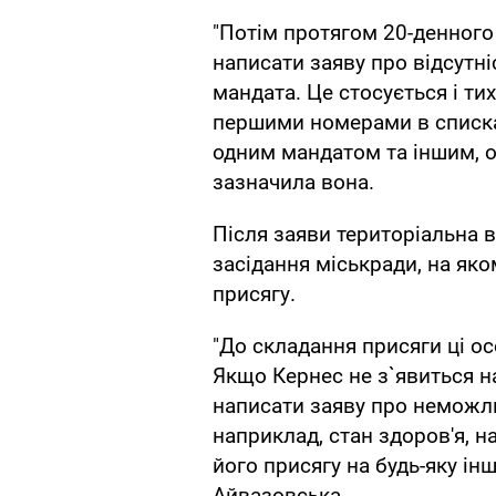
"Потім протягом 20-денного 
написати заяву про відсутн
мандата. Це стосується і ти
першими номерами в списках
одним мандатом та іншим, о
зазначила вона.
Після заяви територіальна 
засідання міськради, на яко
присягу.
"До складання присяги ці о
Якщо Кернес не з`явиться на
написати заяву про неможлив
наприклад, стан здоров'я, н
його присягу на будь-яку інш
Айвазовська.