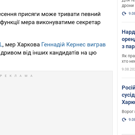
дрони
енесення присяги може тривати певний
9.0
о функції мера виконуватиме секретар
Нард
оренд
L
, мер Харкова
Геннадій Кернес виграв
з па
ідривом від інших кандидатів на цю
де п
Як пра
хто не
9.08.20
Росі
сусід
Харко
пост
Ворог 
9.0