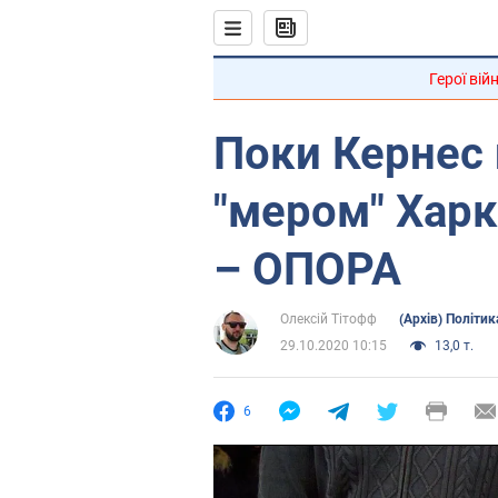
Герої вій
Поки Кернес 
"мером" Харк
– ОПОРА
Олексій Тітофф
(Архів) Політик
29.10.2020 10:15
13,0 т.
6