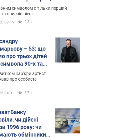
овідають у школі
вним символом є тільки перший
 та приспів пісні
2,3 т.
26 09:15
сандру
марьову – 53: що
мо про трьох дітей
-символа 90-х та
 вигляд вони
витком кар'єри артист
ть
ував про особисте
6,7 т.
26 04:01
иватБанку
віли, чи дійсні
ри 1996 року: чи
мають обмінники