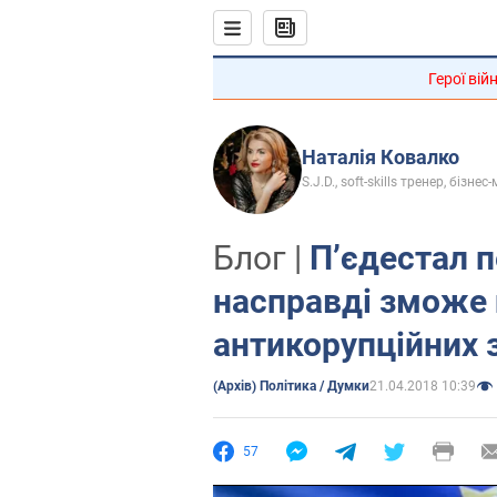
Герої вій
Наталія Ковалко
S.J.D., soft-skills тренер, бізне
Блог |
П’єдестал 
насправді зможе 
антикорупційних 
(Архів) Політика / Думки
21.04.2018 10:39
57