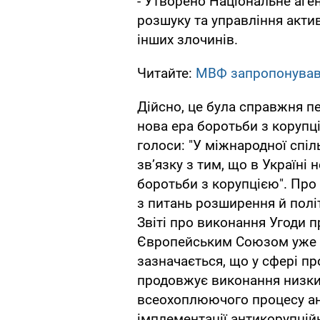
- Утворено Національне аге
розшуку та управління акти
інших злочинів.
Читайте:
МВФ запропонував 
Дійсно, це була справжня пе
нова ера боротьби з корупц
голоси: "У міжнародної спіл
зв’язку з тим, що в Україні
боротьби з корупцією". Про
з питань розширення й полі
Звіті про виконання Угоди п
Європейським Союзом уже з
зазначається, що у сфері пр
продовжує виконання низки
всеохоплюючого процесу ан
імплементації антикорупцій