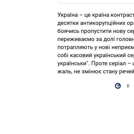
Україна – це країна контра
десятки антикорупційних орг
боячись пропустити нову се
переживаємо за долі головн
потрапляють у нові неприєм
собі касовий український се
українськи". Проте серіал – 
жаль, не змінює стану речей
В