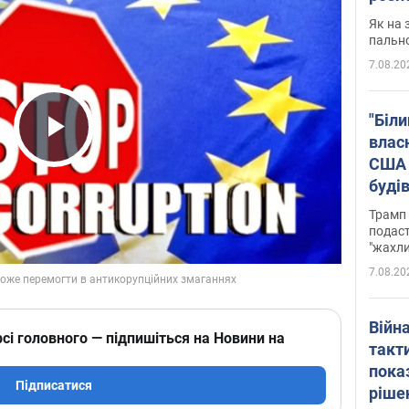
Як на 
пальн
7.08.20
"Біли
влас
Play Video
США 
буді
зали
Трамп 
подаст
"жахли
7.08.20
Війн
сі головного — підпишіться на Новини на
такт
пока
Підписатися
ріше