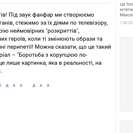
росі
Це "по
Фото
естети
стів! Під звук фанфар ми створюємо
Макса
анів, стежимо за їх діями по телевізору,
7.08.20
рію неймовірних "розкриттів",
их героїв, коли ті змінюють образи та
ні перипетії! Можна сказати, що це такий
ріал – "Боротьба з корупцією по-
це лише картинка, яка в реальності, на
.
ідео дня