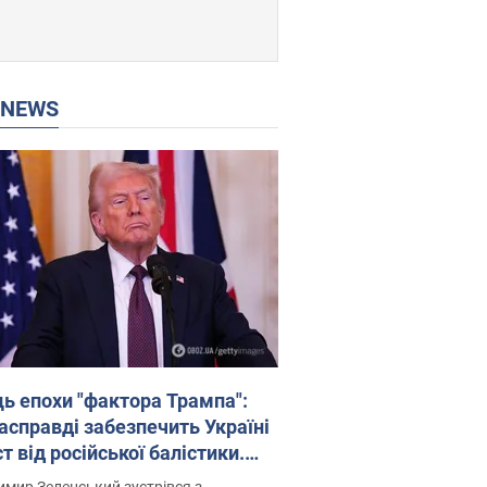
P NEWS
ць епохи "фактора Трампа":
насправді забезпечить Україні
т від російської балістики.
рв’ю з Безсмертним
мир Зеленський зустрівся з