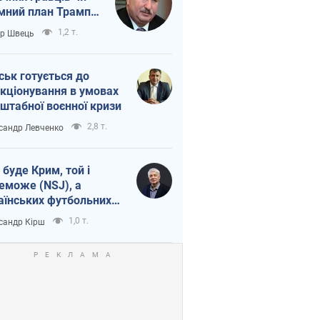
мний план Трампа
тіна?
1,2 т.
ор Швець
ськ готується до
кціонування в умовах
штабної воєнної кризи
2,8 т.
сандр Левченко
 буде Крим, той і
еможе (NSJ), а
аїнських футбольних
овників можуть
1,0 т.
сандр Кірш
вати вбивцями