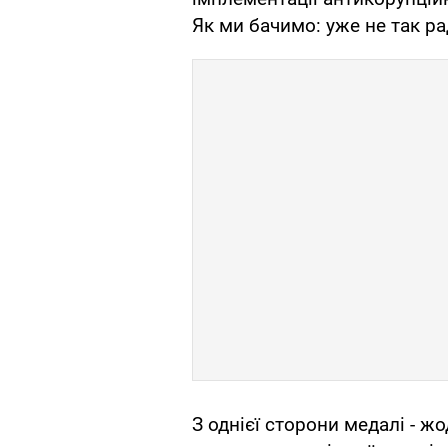
Як ми бачимо: уже не так ра
З однієї сторони медалі - ж