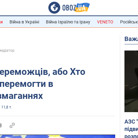
ни
Війна в Україні
Війна Ізраїлю та Ірану
VENETO
Російськ
Важ
с-медіатор
переможців, або Хто
перемогти в
змаганнях
11,8 т.
АЗС 
підв
розпо