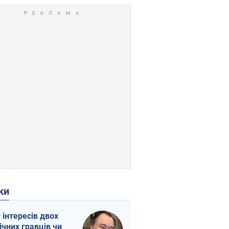
ки
г інтересів двох
ічних гравців чи