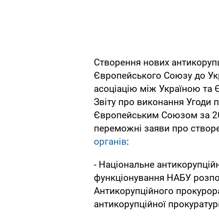
Створення нових антикорупц
Європейського Союзу до Ук
асоціацію між Україною та
Звіту про виконання Угоди 
Європейським Союзом за 20
переможні заяви про створ
органів
:
- Національне антикорупцій
функціонування НАБУ розпоч
Антикорупційного прокурора
антикорупційної прокуратур