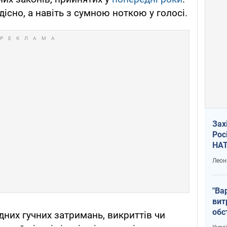
дісно, а навіть з сумною ноткою у голосі.
Зах
Рос
НАТ
Леон
"Ва
вит
обс
одних гучних затримань, викриттів чи
вря