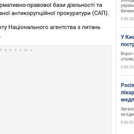
мативно-правової бази діяльності та
україн
баченн
аної антикорупційної прокуратури (САП).
у боро
8.08.20
оту Національного агентства з питань
.
У Киє
пост
Ворог 
столиц
8.08.20
Росі
ліка
медп
Загало
не єди
8.08.20