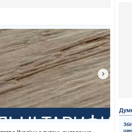
Дум
Збі
цин