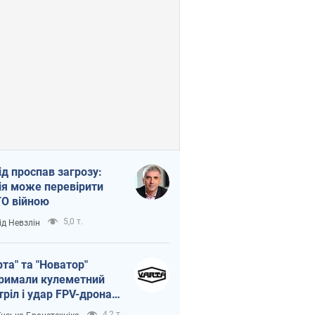
ід проспав загрозу:
ія може перевірити
О війною
5,0 т.
ід Невзлін
рта" та "Новатор"
римали кулеметний
тріл і удар FPV-дрона,
тувавши життя
4,2 т.