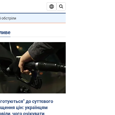
і обстріли
ливе
"готуються" до суттєвого
ищення цін: українцям
віли, чого очікувати