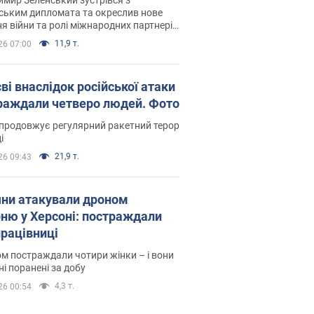
ським дипломата та окреслив нове
я війни та ролі міжнародних партнерів
тьбі з Росією
11,9 т.
26 07:00
ві внаслідок російської атаки
раждали четверо людей. Фото
продовжує регулярний ракетний терор
і
21,9 т.
26 09:43
яни атакували дроном
рню у Херсоні: постраждали
рацівниці
м постраждали чотири жінки – і вони
ні поранені за добу
4,3 т.
26 00:54