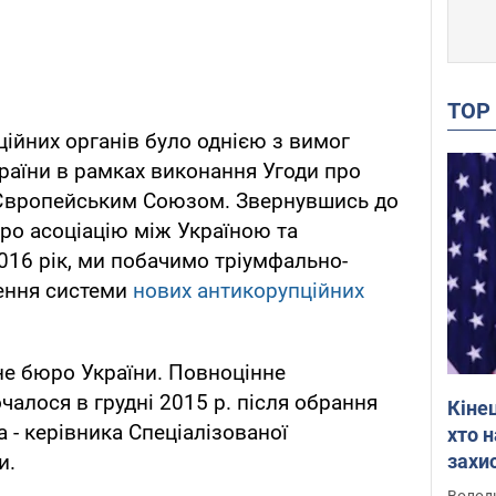
TO
ійних органів було однією з вимог
раїни в рамках виконання Угоди про
 Європейським Союзом. Звернувшись до
про асоціацію між Україною та
16 рік, ми побачимо тріумфально-
ення системи
нових антикорупційних
не бюро України. Повноцінне
алося в грудні 2015 р. після обрання
Кіне
 - керівника Спеціалізованої
хто 
захис
и.
Інте
Володи