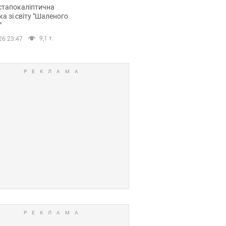
йських FPV-дронів.
стапокаліптична
ка зі світу "Шаленого
"
9,1 т.
26 23:47