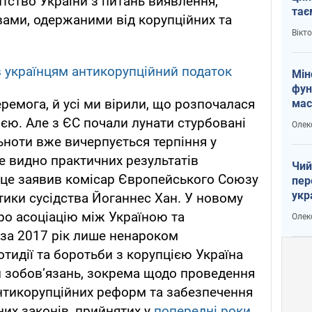
нтство України з питань виявлення,
тає
вами, одержаними від корупційних та
і Пу
Вікт
українцям антикорупційний податок
Мін
фун
ремога, й усі ми вірили, що розпочалася
мас
ією. Але з ЄС почали лунати стурбовані
Олек
ьноти вже вичерпується терпіння у
 не видно практичних результатів
Чий
 це заявив комісар Європейського Союзу
пер
укр
тики сусідства Йоганнес Хан. У новому
чин
ро асоціацію між Україною та
Олек
наз
а 2017 рік лише ненароком
отидії та боротьби з корупцією Україна
 зобов’язань, зокрема щодо проведення
тикорупційних реформ та забезпечення
них законів, прийнятих у
попередні роки
.