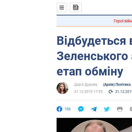
Герої вій
Відбудеться 
Зеленського
етап обміну
Дар'я Дурова
(Архів) Політика
31.12.2019 17:35
31.12.201
106