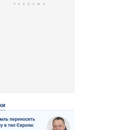
ки
мль переносить
ну в тил Європи: