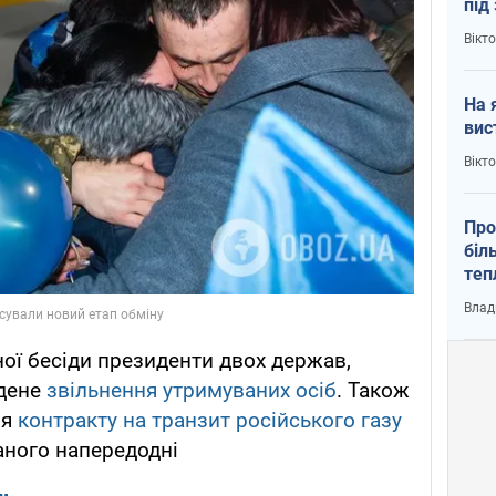
під
кри
Вікт
На 
вис
Вікт
Про
біл
теп
від
Влад
у К
ної бесіди президенти двох держав,
едене
звільнення утримуваних осіб
. Також
ня
контракту на транзит російського газу
саного напередодні