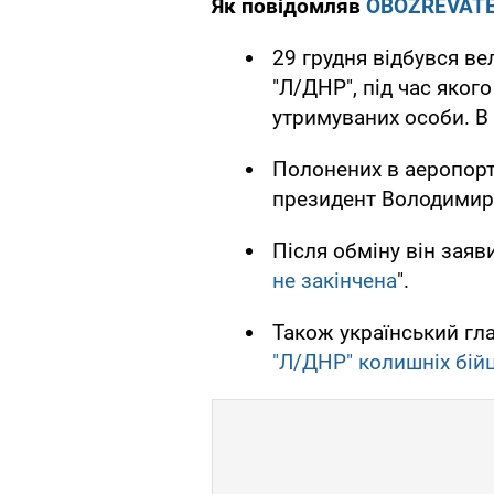
Як повідомляв
OBOZREVAT
29 грудня відбувся в
"Л/ДНР", під час яког
утримуваних особи. В 
Полонених в аеропорт
президент Володимир
Після обміну він заяви
не закінчена
".
Також український гл
"Л/ДНР" колишніх бійц