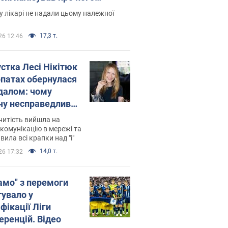
есивний" рак
 лікарі не надали цьому належної
17,3 т.
26 12:46
устка Лесі Нікітюк
рпатах обернулася
далом: чому
чу несправедливо
йтили
нитість вийшла на
комунікацію в мережі та
вила всі крапки над "і"
14,0 т.
26 17:32
амо" з перемоги
тувало у
фікації Ліги
еренцій. Відео