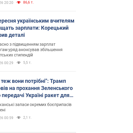
86,6 т.
26 20:20
вересня українським вчителям
ищать зарплати: Корецький
рив деталі
асно з підвищенням зарплат
гам уряд анонсував збільшення
тських стипендій
5,5 т.
26 00:29
 теж вони потрібні": Трамп
овів на прохання Зеленського
 передачі Україні ракет для
ot
анські запаси окремих боєприпасів
ені
2,1 т.
26 00:59