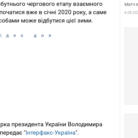
бутнього чергового етапу взаємного
Матч в
очатися вже в січні 2020 року, а саме
6.08.20
обами може відбутися цієї зими.
ідео дня
арка президента України Володимира
передає "
Інтерфакс-Україна
".