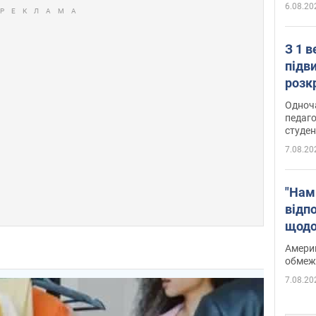
6.08.20
З 1 
підв
розк
Одноч
педаго
студен
7.08.20
"Нам
відп
щодо
Patri
Америк
обмеж
7.08.20