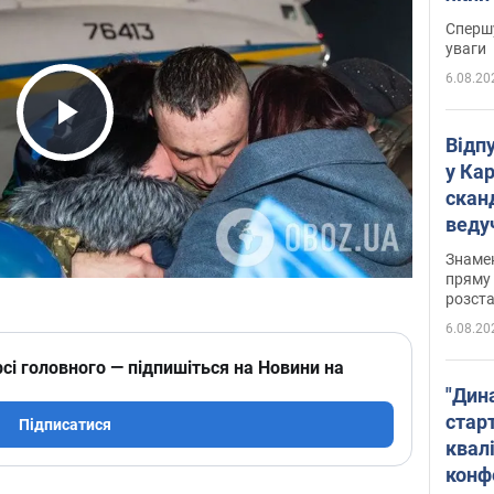
"агр
Спершу
уваги
6.08.20
Play Video
Відп
у Ка
скан
веду
захе
Знаме
пряму 
розста
6.08.20
сі головного — підпишіться на Новини на
"Дин
стар
Підписатися
квалі
конф