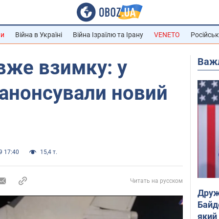
ни
Війна в Україні
Війна Ізраїлю та Ірану
VENETO
Російськ
Важ
вже взимку: у
 анонсували новий
9 17:40
15,4 т.
Читать на русском
Друж
Байд
який