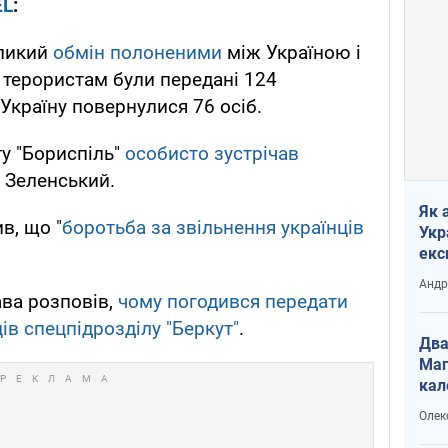
EL
:
еликий
обмін полоненими
між Україною і
о терористам були передані 124
Україну повернулися 76 осіб.
у "Бориспіль"
особисто зустрічав
 Зеленський.
Як 
в, що "
боротьба за звільнення українців
Укр
екс
наф
Андр
ава розповів,
чому погодився передати
ів спецпідрозділу "Беркут"
.
Два
Маг
кал
Олек