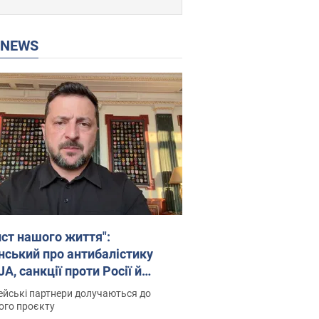
P NEWS
ист нашого життя":
нський про антибалістику
A, санкції проти Росії й
имку аграріїв. Відео
йські партнери долучаються до
ого проєкту