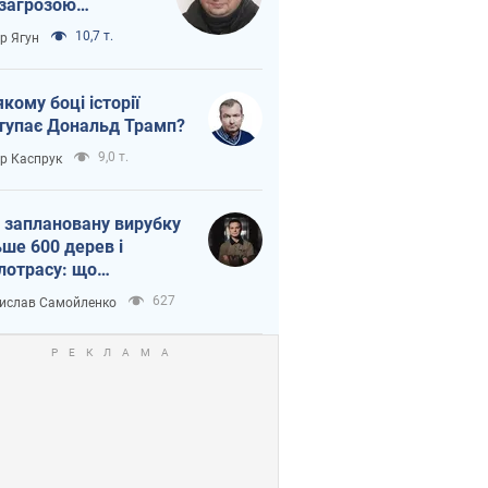
 загрозою
тична логістика
10,7 т.
ор Ягун
якому боці історії
тупає Дональд Трамп?
9,0 т.
ор Каспрук
 заплановану вирубку
ьше 600 дерев і
лотрасу: що
бувається на Теремках
627
ислав Самойленко
иєві