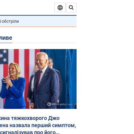
і обстріли
ливе
ина тяжкохворого Джо
ена назвала перший симптом,
 сигналізував про його