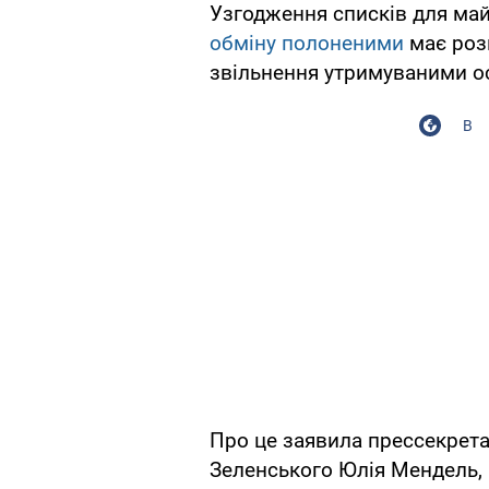
Узгодження списків для май
обміну полоненими
має розп
звільнення утримуваними ос
В
Про це заявила прессекрет
Зеленського Юлія Мендель, 