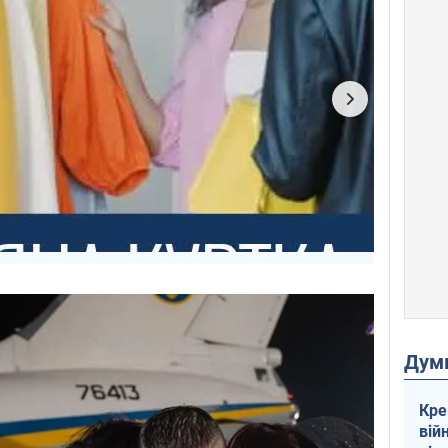
Дум
Кре
вій