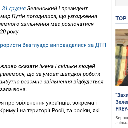
 31 грудня
Зеленський і президент
имир Путін погодилися, що узгодження
TO
аємного звільнення має розпочатися
20 року.
Терористи безглуздо виправдалися за ДТП
жливо сказати імена і скільки людей
одіваємося, що за умови швидкої роботи
айбутнє взаємне звільнення відбудеться
зала вона.
"Зах
Зеле
 про звільнення українців, зокрема і
FREYJ
иму і на території Росії, та росіян, які
підтр
Європе
спільн