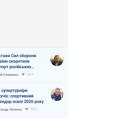
атаки Сил оборони
аїни скоротили
порт російських
топродуктів
2,6 т.
ій Клименко
 супертурніри
учіх: спортивний
ендар осені 2026 року
7,6 т.
сандр Липенко