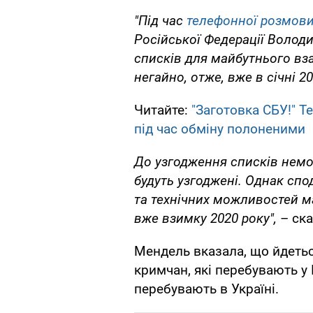
"Під час
телефонної розмови
Російської Федерації Волод
списків для майбутнього вз
негайно, отже, вже в січні 20
Читайте:
"Заготовка СБУ!" 
під час обміну полоненими
До узгодження списків немо
будуть узгоджені. Однак сп
та технічних можливостей м
вже взимку 2020 року",
– ска
Мендель вказала, що йдеться
кримчан, які перебувають у Кр
перебувають в Україні.