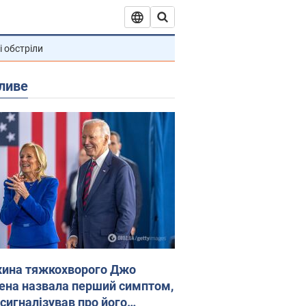
і обстріли
ливе
ина тяжкохворого Джо
ена назвала перший симптом,
 сигналізував про його