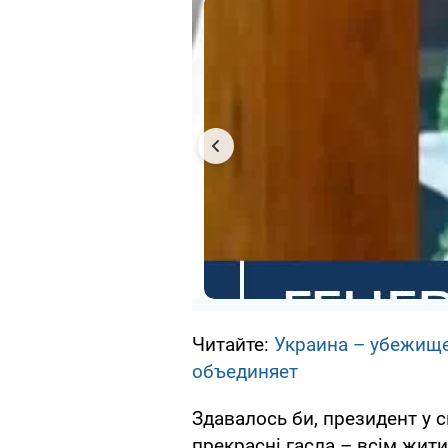
Читайте:
Украина – убежище
объединяет
Здавалось би, президент у 
прекрасні гасла – всім жити