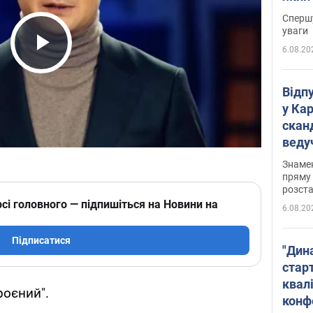
"агр
Спершу
уваги
6.08.20
Play Video
Відп
у Ка
скан
веду
захе
Знаме
пряму 
розста
сі головного — підпишіться на Новини на
6.08.20
Підписатися
"Дин
стар
квалі
роєний".
конф