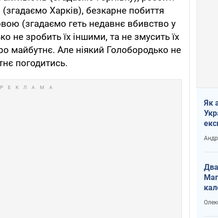
 (згадаємо Харків), безкарне побиття
овою (згадаємо геть недавнє вбивство у
ко не зробить їх іншими, та не змусить їх
про майбутнє. Але ніякий Голобородько не
тнє погодитись.
Як 
Укр
екс
наф
Андр
Два
Маг
кал
Олек