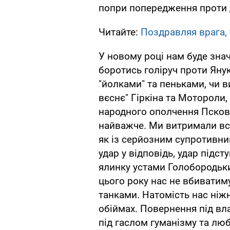
попри попередження проти 
Читайте:
Поздравляя врага,
У новому році нам буде знач
боротись голіруч проти Янук
"йолками" та пеньками, чи в
вєснє" Гіркіна та Мотороли,
народного ополчення Псковс
найважче. Ми витримали все
як із серйозним супротивник
удар у відповідь, удар підс
ялинку устами Голобородьки
цього року нас не вбиватиму
танками. Натомість нас ніжн
обіймах. Повернення під вл
під гаслом гуманізму та любо