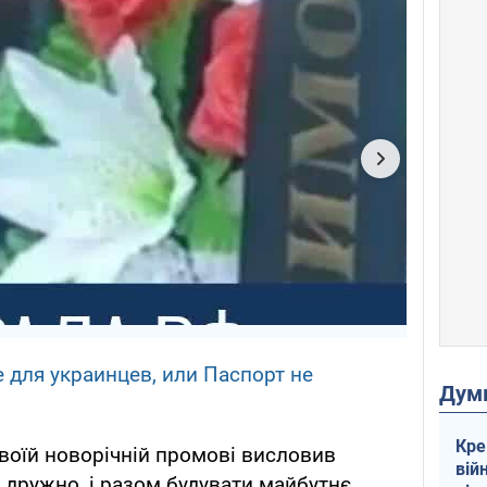
 для украинцев, или Паспорт не
Дум
Кре
своїй новорічній промові висловив
вій
 дружно, і разом будувати майбутнє.