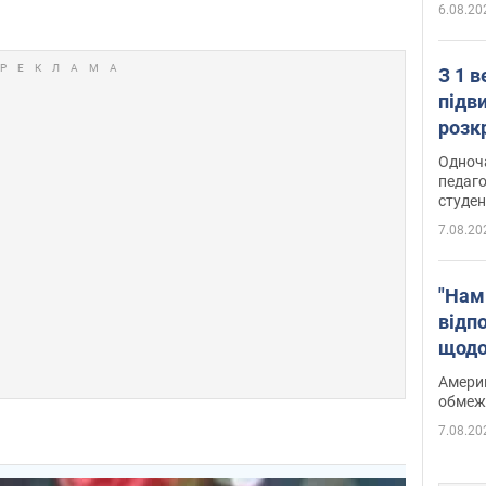
6.08.20
З 1 
підв
розк
Одноч
педаго
студен
7.08.20
"Нам
відп
щодо
Patri
Америк
обмеж
7.08.20