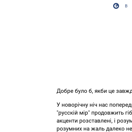
В
Добре було б, якби це завж
У новорічну ніч нас поперед
"русскій мір" продовжить гіб
акценти розставлені, і розу
розумних на жаль далеко не 