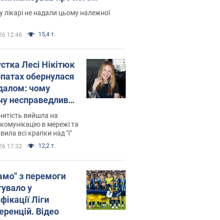
есивний" рак
 лікарі не надали цьому належної
15,4 т.
26 12:46
устка Лесі Нікітюк
рпатах обернулася
далом: чому
чу несправедливо
йтили
нитість вийшла на
комунікацію в мережі та
вила всі крапки над "і"
12,2 т.
26 17:32
амо" з перемоги
тувало у
фікації Ліги
еренцій. Відео