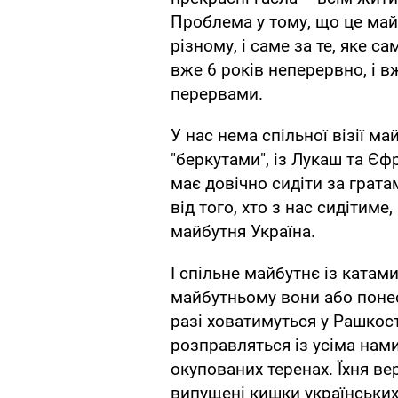
Проблема у тому, що це май
різному, і саме за те, яке с
вже 6 років неперервно, і в
перервами.
У нас нема спільної візії м
"беркутами", із Лукаш та Єф
має довічно сидіти за грата
від того, хто з нас сидітиме
майбутня Україна.
І спільне майбутнє із катам
майбутньому вони або понес
разі ховатимуться у Рашкос
розправляться із усіма нами
окупованих теренах. Їхня ве
випущені кишки українських 