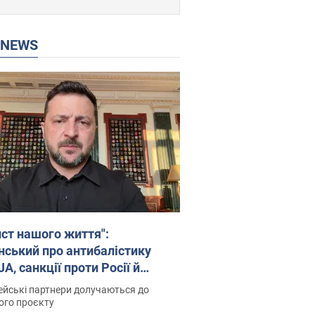
P NEWS
ист нашого життя":
нський про антибалістику
A, санкції проти Росії й
имку аграріїв. Відео
йські партнери долучаються до
ого проєкту