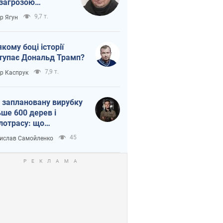
 загрозою
тична логістика
9,7 т.
ор Ягун
якому боці історії
тупає Дональд Трамп?
7,9 т.
ор Каспрук
 заплановану вирубку
ьше 600 дерев і
лотрасу: що
бувається на Теремках
45
ислав Самойленко
иєві