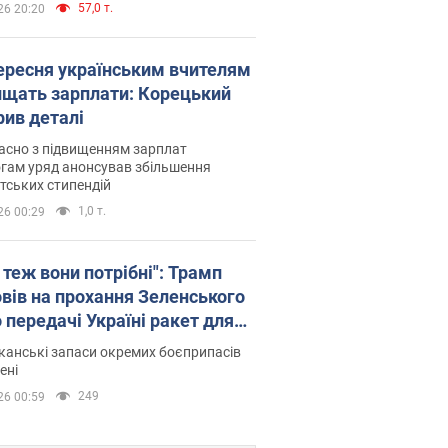
57,0 т.
26 20:20
вересня українським вчителям
ищать зарплати: Корецький
рив деталі
асно з підвищенням зарплат
гам уряд анонсував збільшення
тських стипендій
1,0 т.
26 00:29
 теж вони потрібні": Трамп
овів на прохання Зеленського
 передачі Україні ракет для
ot
анські запаси окремих боєприпасів
ені
249
26 00:59