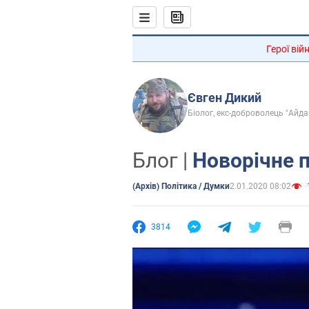
Герої вій
Євген Дикий
Біолог, екс-доброволець "Айда
Блог |
Новорічне 
(Архів) Політика / Думки
2.01.2020 08:02
3814