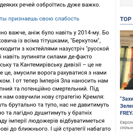
деяких речей озброїтись дуже важко.
 ты признаешь свою слабость
TO
но важче, аніж було навіть у 2014-му. Бо
овича із всіма тітушками, "Беркутом",
иходити з коктейлями назустріч "русской
 і навіть зупиняти силами де-факто
ьку та Кантемирівську дивізії – це не
 це, змусили ворога рахуватися з нами
ом. І от тепер Імперія Зла наносить нам
тупний та потенційно смертельний. Під
 нам озвучили нову стратегію Кремля:
"Зах
ть брутально та тупо, нас не давитимуть
Зеле
о та лагідно душитимуть у братніх
FREYJ
підтр
аду імперії людожерів відбуватиметься
Європе
спільн
ві до ближнього. І цій стратегії набагато