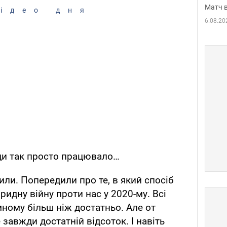
Матч в
ідео дня
6.08.20
ди так просто працювало…
или. Попередили про те, в який спосіб
ридну війну проти нас у 2020-му. Всі
мному більш ніж достатньо. Але от
завжди достатній відсоток. І навіть