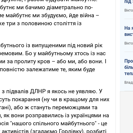
під
бутнє ми бачимо діаметрально по-
кри
Вікт
аме майбутнє ми збудуємо, йде війна –
же три з половиною століття із
На 
вис
Вікт
айбутнього із випущеними під новий рік
ремовим. Бо у майбутньому хтось із нас
ми за пролиту кров – або ми, або вони. І
Про
біл
, повністю залежатиме те, яким буде
теп
від
Влад
у К
и з підвалів ДЛНР я якось не уявляю. У
уть покарання (ну чи в кращому для них
тані), або ж стануть переможцями та
, як вони розправились із українцями на
рсія "нашого спільного майбутнього" - це
активістів (згадаємо Горлівку), розбиті