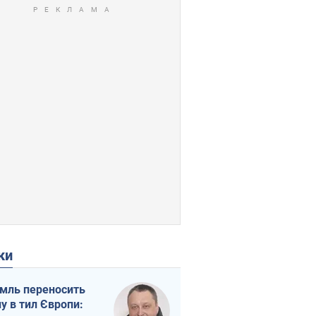
ки
мль переносить
ну в тил Європи: