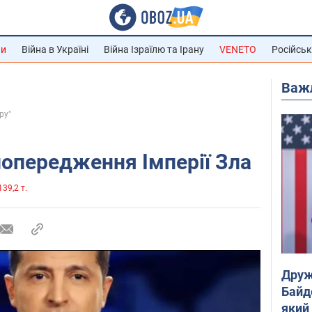
ни
Війна в Україні
Війна Ізраїлю та Ірану
VENETO
Російськ
Важ
ру"
попередження Імперії Зла
139,2 т.
Друж
Байд
який