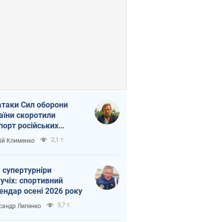
атаки Сил оборони
аїни скоротили
порт російських
топродуктів
2,1 т.
ій Клименко
 супертурніри
учіх: спортивний
ендар осені 2026 року
5,7 т.
сандр Липенко