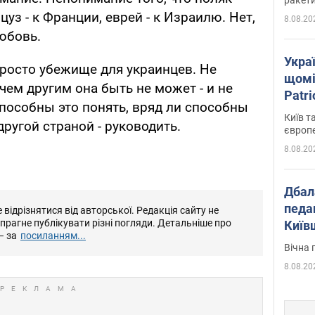
уз - к Франции, еврей - к Израилю. Нет,
8.08.20
любовь.
Укра
просто убежище для украинцев. Не
щомі
чем другим она быть не может - и не
Patr
способны это понять, вряд ли способны
розк
Київ т
другой страной - руководить.
європ
8.08.20
Дбал
педа
відрізнятися від авторської. Редакція сайту не
е прагне публікувати різні погляди. Детальніше про
Київ
– за
посиланням...
київс
Вічна 
8.08.20