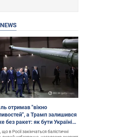
P NEWS
ль отримав "вікно
ивостей", а Трамп залишився
 без ракет: як бути Україні?
рв’ю з Мельником
 що в Росії закінчаться балістичні
, вкрай небезпечна, наголосив експерт