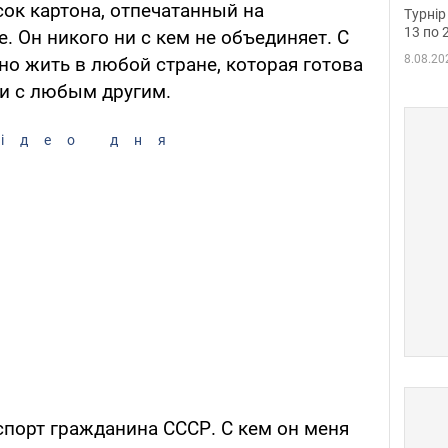
до ч
сок картона, отпечатанный на
Турнір
осно
13 по 
 Он никого ни с кем не объединяет. С
8.08.20
о жить в любой стране, которая готова
, и с любым другим.
ідео дня
спорт гражданина СССР. С кем он меня