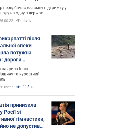
р передбачає взаємну підтримку у
ападу на одну з держав
4,8 т.
26 00:22
рикарпатті після
альної спеки
шла потужна
а: дороги
творились на
 накрила Івано-
. Відео
івщину та курортний
ель
11,8 т.
26 09:27
атія принизила
у Росії зі
тивної гімнастики,
ійно не допустивши