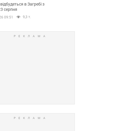
емпіонату Європи
 відбудеться в Загребі з
вних спортсменів
23 серпня
9,3 т.
26 09:51