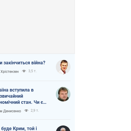
и закінчиться війна?
3,5 т.
 Хрістензен
аїна вступила в
звичайний
номічний стан. Чи є
тло вкінці тунелю?
2,9 т.
м Денисенко
 буде Крим, той і