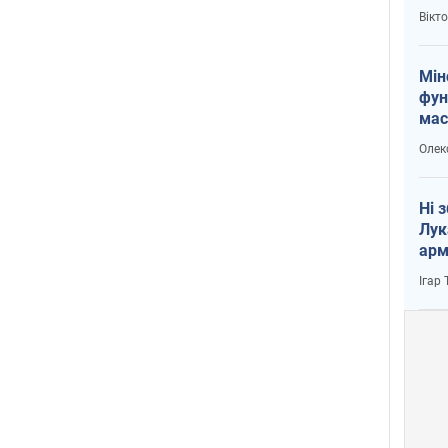
і Пу
Вікт
Мін
фун
мас
Олек
Ні 
Лук
арм
Ігар