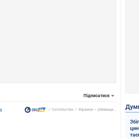
Підписатися
Дум
ка
Суспільство
Украина – убежище...
Збі
цин
тає