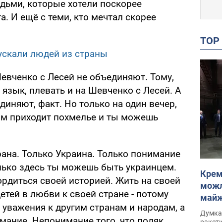
юдьми, которые хотели поскорее
а. И ещё с теми, кто мечтал скорее
TO
ускали людей из страны
евченко с Лесей не объединяют. Тому,
 язык, плевать и на Шевченко с Лесей. А
иняют, факт. Но только на один вечер,
ром приходит похмелье и ты можешь
ана. Только Украина. Только понимание
олько здесь ты можешь быть украинцем.
Крем
ордиться своей историей. Жить на своей
можл
етей в любви к своей стране - потому
майже
т уважения к другим странам и народам, а
Інте
Думка,
мание. Непонимание того, что поляк
ракети