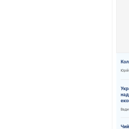
Кол
Юрій
Укр
над
еко
сві
Вади
Чий