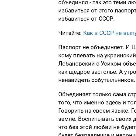
объединял - так это теми л
избавиться от этого паспорт
избавиться от СССР.
Читайте:
Как в СССР не вып
Паспорт не объединяет. И Ш
кому плевать на украинский
Лобановский с Усиком объед
как щедрое застолье. А ут
ненавидеть собутыльников.
Объединяет только сама стр
того, что именно здесь и т
Говорить на своём языке. Г
земле. Воспитывать своих д
что без этой любви не буде
будет безразличие и непони