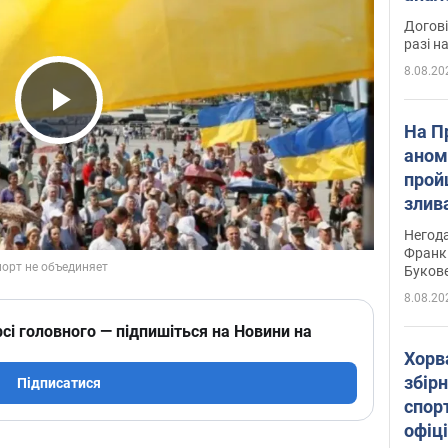
Догові
разі н
8.08.20
Play Video
На П
аном
прой
злив
пере
Негода
річки
Франк
Буков
8.08.20
сі головного — підпишіться на Новини на
Хорв
збірн
Підписатися
спор
офіц