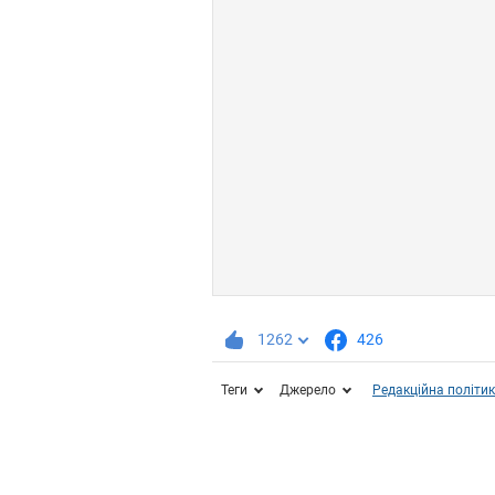
1262
426
Теги
Джерело
Редакційна політи