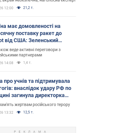
21,2 т.
26 12:00
їна має домовленості на
сячну поставку ракет до
iot від США: Зеленський
рив подробиці
акож веде активні переговори з
ейськими партнерами
1,4 т.
26 14:08
а про учнів та підтримувала
гогів: внаслідок удару РФ по
щині загинула директорка
ького ліцею, її чоловік та онук
пам'ять жертвам російського терору
12,5 т.
26 13:32