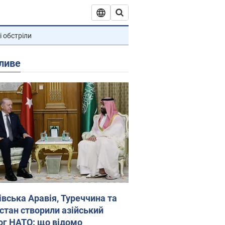
і обстріли
ливе
івська Аравія, Туреччина та
стан створили азійський
ог НАТО: що відомо