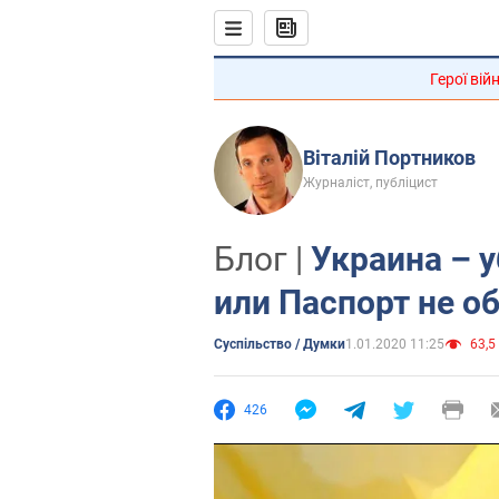
Герої вій
Віталій Портников
Журналіст, публіцист
Блог |
Украина – 
или Паспорт не о
Суспільство / Думки
1.01.2020 11:25
63,5 
426