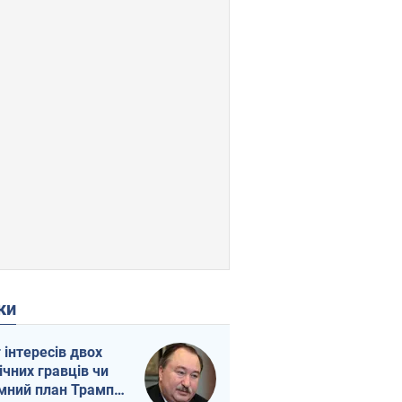
ки
г інтересів двох
ічних гравців чи
мний план Трампа