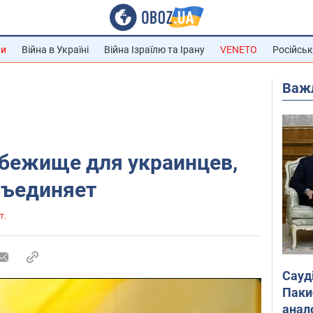
ни
Війна в Україні
Війна Ізраїлю та Ірану
VENETO
Російськ
Важ
убежище для украинцев,
бъединяет
т.
Сауд
Паки
анал