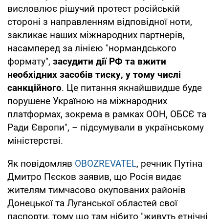
висловлює рішучий протест російській
стороні з направленням відповідної ноти,
закликає наших міжнародних партнерів,
насамперед за лінією "нормандського
формату",
засудити дії РФ та вжити
необхідних засобів тиску, у тому числі
санкційного
. Це питання якнайшвидше буде
порушене Україною на міжнародних
платформах, зокрема в рамках ООН, ОБСЄ та
Ради Європи", – підсумували в українському
міністерстві.
Як повідомляв
OBOZREVATEL
, речник Путіна
Дмитро Пєсков заявив, що Росія видає
жителям тимчасово окупованих районів
Донецької та Луганської областей свої
паспорти, тому що там нібито "живуть етнічні