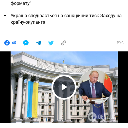
формату"
Україна сподівається на санкційний тиск Заходу на
країну-окупанта
65
РУС
Play Video