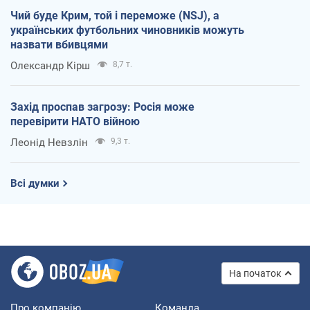
Чий буде Крим, той і переможе (NSJ), а
українських футбольних чиновників можуть
назвати вбивцями
Олександр Кірш
8,7 т.
Захід проспав загрозу: Росія може
перевірити НАТО війною
Леонід Невзлін
9,3 т.
Всі думки
На початок
Про компанію
Команда