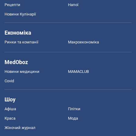
Рецепти
Напої
Новини Кулінарії
Економіка
Ринки та компанії
Макроекономіка
MedOboz
Новини медицини
MAMACLUB
Covid
Шоу
Афіша
Плітки
Краса
Мода
Жіночий журнал