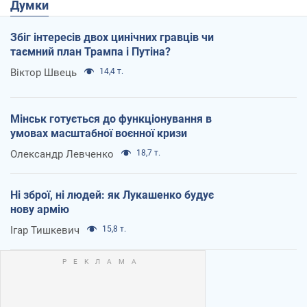
Думки
Збіг інтересів двох цинічних гравців чи
таємний план Трампа і Путіна?
Віктор Швець
14,4 т.
Мінськ готується до функціонування в
умовах масштабної воєнної кризи
Олександр Левченко
18,7 т.
Ні зброї, ні людей: як Лукашенко будує
нову армію
Ігар Тишкевич
15,8 т.