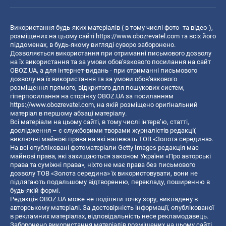
Використання будь-яких матеріалів ( в тому числі фото- та відео-),
розміщених на цьому сайті
https://www.obozrevatel.com
та всіх його
піддоменах, в будь-якому вигляді суворо заборонено.
Дозволяється використання при отриманні письмового дозволу
на їх використання та за умови обов'язкового посилання на сайт
OBOZ.UA, а для інтернет-видань - при отриманні письмового
дозволу на їх використання та за умови обов'язкового
розміщення прямого, відкритого для пошукових систем,
гіперпосилання на сторінку OBOZ.UA за посиланням
https://www.obozrevatel.com
, на якій розміщено оригінальний
матеріал в першому абзаці матеріалу.
Всі матеріали на цьому сайті, в тому числі інтерв’ю, статті,
дослідження – є службовими творами журналістів редакції,
виключні майнові права на які належать ТОВ «Золота середина».
На всі опубліковані фотоматеріали Getty Images редакція має
майнові права, які захищаються законом України «Про авторські
права та суміжні права», ніхто не має права без письмового
дозволу ТОВ «Золота середина» їх використовувати, вони не
підлягають подальшому відтворенню, перекладу, поширенню в
будь-якій формі.
Редакція OBOZ.UA може не поділяти точку зору, викладену в
авторському матеріалі. За достовірність інформації, опублікованої
в рекламних матеріалах, відповідальність несе рекламодавець.
Заборонено використання матеріалів розміщених на цьому сайті,