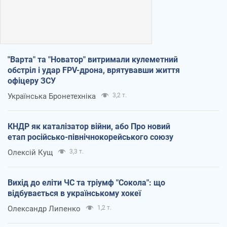
"Варта" та "Новатор" витримали кулеметний
обстріл і удар FPV-дрона, врятувавши життя
офіцеру ЗСУ
Українська Бронетехніка
3,2 т.
КНДР як каталізатор війни, або Про новий
етап російсько-північнокорейського союзу
Олексій Кущ
3,3 т.
Вихід до еліти ЧС та тріумф "Сокола": що
відбувається в українському хокеї
Олександр Липенко
1,2 т.