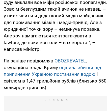
суду виклали все міфи російської пропаганди.
Зовсім безглуздим такий вчинок не назвеш –
у них з'явиться додатковий медіа-майданчик
для промивання мізків і медіа-привід. Але з
юридичної точки зору – неминуча поразка.
Але хоч намагаються контратакувати в
lawfare, де поки всі голи – в їх ворота ", –
написав міністр.
Як раніше повідомляв
OBOZREVATEL
,
окупаційна влада Криму
оцінила збитки від
припинення Україною постачання водою
і
світлом в 1,47 трильйона рублів (близько 550
мільярдів гривень).