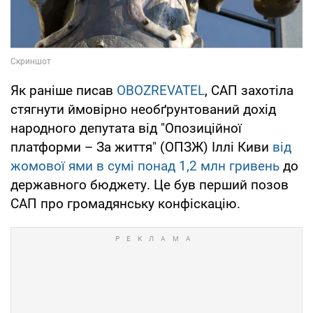
Як раніше писав
OBOZREVATEL
, САП захотіла
стягнути ймовірно необґрунтований дохід
народного депутата від "Опозиційної
платформи – За життя" (ОПЗЖ) Іллі Киви
від
жомової ями в сумі понад 1,2 млн гривень
до
державного бюджету. Це був перший позов
САП про громадянську конфіскацію.