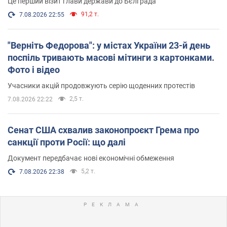
Це перший візит глави держави до Бєлграда
91,2 т.
7.08.2026 22:55
"Верніть Федорова": у містах України 23-й день
поспіль тривають масові мітинги з картонками.
Фото і відео
Учасники акцій продовжують серію щоденних протестів
2,5 т.
7.08.2026 22:22
Сенат США схвалив законопроєкт Грема про
санкції проти Росії: що далі
Документ передбачає нові економічні обмеження
5,2 т.
7.08.2026 22:38