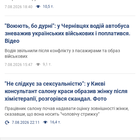
10,5 т.
7.08.2026 18:40
"Воюють, бо дурні": у Чернівцях водій автобуса
зневажив українських військових і поплатився.
Відео
Водія звільнили після конфлікту з пасажирами та образ
військових
9,1 т.
7.08.2026 15:47
"Не слідкує за сексуальністю": у Києві
консультант салону краси образив жінку після
хімієтерапії, розгорівся скандал. Фото
Працівник салону почав надавати оцінку зовнішності жінки,
сказавши, що вона носить "чоловічу стрижку"
16,4 т.
7.08.2026 22:11