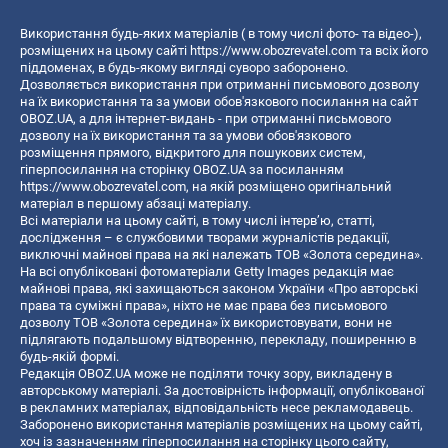
Використання будь-яких матеріалів ( в тому числі фото- та відео-),
розміщених на цьому сайті
https://www.obozrevatel.com
та всіх його
піддоменах, в будь-якому вигляді суворо заборонено.
Дозволяється використання при отриманні письмового дозволу
на їх використання та за умови обов'язкового посилання на сайт
OBOZ.UA, а для інтернет-видань - при отриманні письмового
дозволу на їх використання та за умови обов'язкового
розміщення прямого, відкритого для пошукових систем,
гіперпосилання на сторінку OBOZ.UA за посиланням
https://www.obozrevatel.com
, на якій розміщено оригінальний
матеріал в першому абзаці матеріалу.
Всі матеріали на цьому сайті, в тому числі інтерв’ю, статті,
дослідження – є службовими творами журналістів редакції,
виключні майнові права на які належать ТОВ «Золота середина».
На всі опубліковані фотоматеріали Getty Images редакція має
майнові права, які захищаються законом України «Про авторські
права та суміжні права», ніхто не має права без письмового
дозволу ТОВ «Золота середина» їх використовувати, вони не
підлягають подальшому відтворенню, перекладу, поширенню в
будь-якій формі.
Редакція OBOZ.UA може не поділяти точку зору, викладену в
авторському матеріалі. За достовірність інформації, опублікованої
в рекламних матеріалах, відповідальність несе рекламодавець.
Заборонено використання матеріалів розміщених на цьому сайті,
хоч із зазначенням гіперпосилання на сторінку цього сайту,