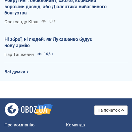
Рекрутинг: оновлений і, схоже, корисний
ворожий досвід, або Діалектика вибагливого
боягузтва
Олександр Кірш
1,8 т.
Ні зброї, ні людей: як Лукашенко будує
нову армію
Ігар Тишкевич
16,6 т.
Всі думки
На початок
Про компанію
Команда