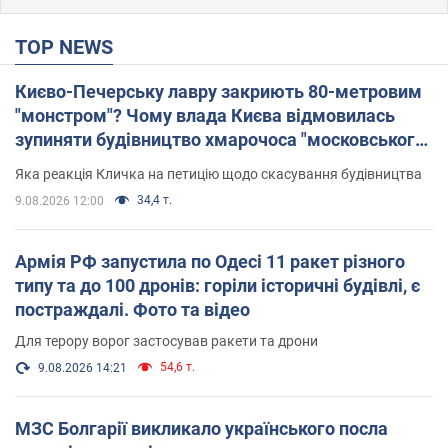
TOP NEWS
Києво-Печерську лавру закриють 80-метровим
"монстром"? Чому влада Києва відмовилась
зупиняти будівництво хмарочоса "московського
вірянина"
Яка реакція Кличка на петицію щодо скасування будівництва
34,4 т.
9.08.2026 12:00
Армія РФ запустила по Одесі 11 ракет різного
типу та до 100 дронів: горіли історичні будівлі, є
постраждалі. Фото та відео
Для терору ворог застосував ракети та дрони
54,6 т.
9.08.2026 14:21
МЗС Болгарії викликало українського посла