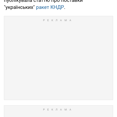
публікувала статтю про поставки
"українських"
ракет КНДР
.