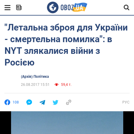
"Летальна зброя для України
- смертельна помилка": в
NYT злякалися війни з
Росією
(Архів) Політика
26.08.2017 15:51
59,4 т.
108
РУС