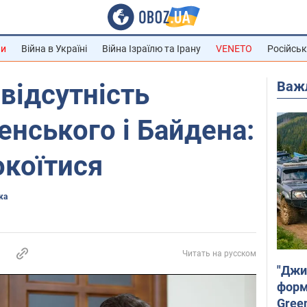
ни
Війна в Україні
Війна Ізраїлю та Ірану
VENETO
Російськ
Важ
 відсутність
енського і Байдена:
окоїтися
ка
Читать на русском
"Джи
форму
Gree