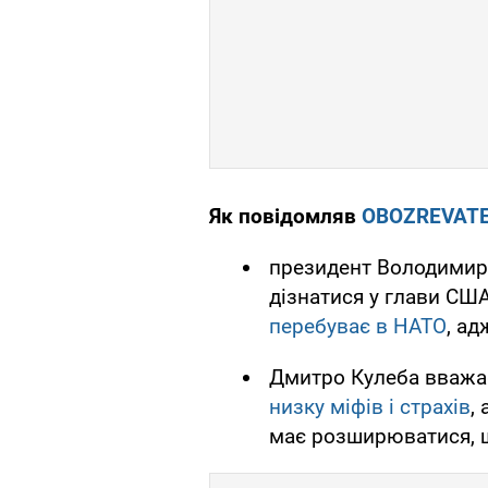
Як повідомляв
OBOZREVAT
президент Володимир 
дізнатися у глави СШ
перебуває в НАТО
, а
Дмитро Кулеба вважа
низку міфів і страхів
,
має розширюватися, щ