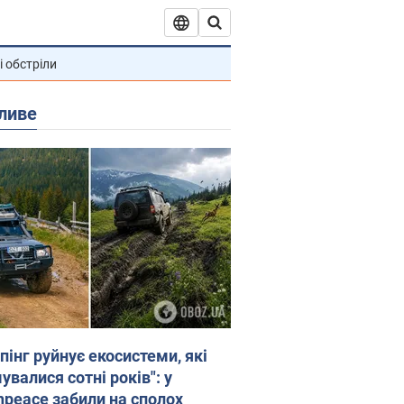
і обстріли
ливе
пінг руйнує екосистеми, які
валися сотні років": у
npeace забили на сполох