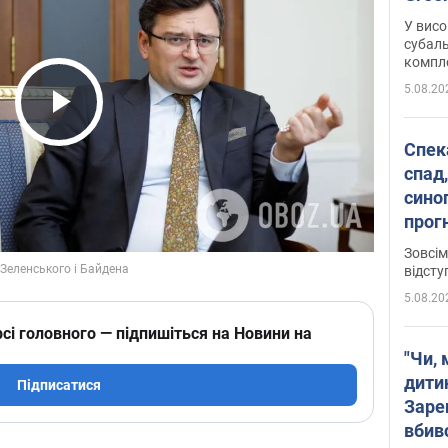
У висо
субаль
комплек
сотень
5.08.20
Play Video
Спека
спад,
сино
прог
змін
Зовсім
відсту
5.08.20
сі головного — підпишіться на Новини на
"Чи, 
дити
Підписатися
Заре
вбив