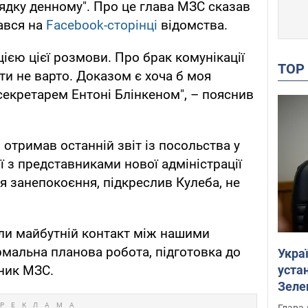
дку денному". Про це глава МЗС сказав
ався на
Facebook-сторінці
відомства.
ією цієї розмови. Про брак комунікації
TO
и не варто. Доказом є хоча б моя
екретарем Ентоні Блінкеном", – пояснив
 отримав останній звіт із посольства у
ї з представниками нової адміністрації
 занепокоєння, підкреслив Кулеба, не
ли майбутній контакт між нашими
мальна планова робота, підготовка до
Укра
устан
ьник МЗС.
Зеле
Глава 