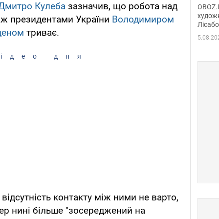
диси
Дмитро Кулеба
зазначив, що робота над
OBOZ.U
Горсь
художн
між президентами України
Володимиром
Лісабо
Дмит
деном
триває.
в По
5.08.20
ідео дня
відсутність контакту між ними не варто,
ер нині більше "зосереджений на