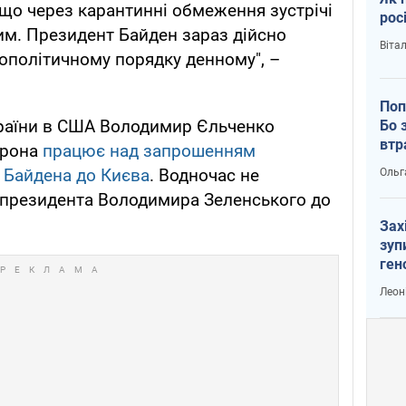
 що через карантинні обмеження зустрічі
рос
им. Президент Байден зараз дійсно
Віта
ополітичному порядку денному", –
Поп
країни в США Володимир Єльченко
Бо 
втр
орона
працює над запрошенням
 Байдена до Києва
. Водночас не
Ольг
у президента Володимира Зеленського до
Зах
зуп
ген
Леон