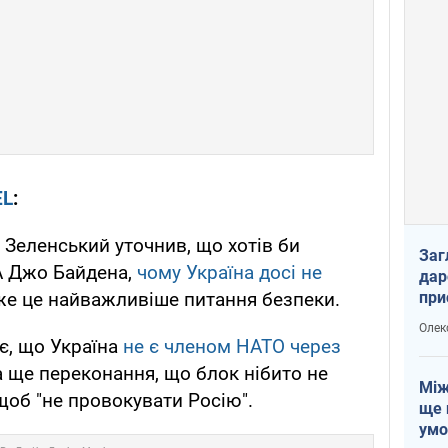
EL
:
Зеленський уточнив, що хотів би
Заг
А Джо Байдена,
чому Україна досі не
дар
при
дже це найважливіше питання безпеки.
доп
Олек
є, що Україна
не є членом НАТО через
 а ще переконання, що блок нібито не
Між
об "не провокувати Росію".
ще 
умо