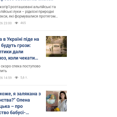
когір'ї розташовані альпійські та
пійські луки – рідкісні природні
си, які формувалися протягом
 років
465
26 23:00
 в Україні піде на
 будуть грози:
птики дали
ноз, коли чекати
и погоди
 скоро спека поступово
пить
5,6 т.
26 14:59
може, я залякана з
нства?" Олена
цька – про
ство бабусі-