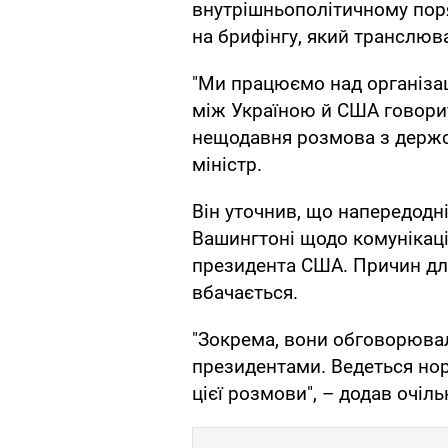
внутрішньополітичному поря
на брифінгу, який транслюв
"Ми працюємо над організац
між Україною й США говорит
нещодавня розмова з держс
міністр.
Він уточнив, що напередодні
Вашингтоні щодо комунікаці
президента США. Причин для
вбачається.
"Зокрема, вони обговорюва
президентами. Ведеться нор
цієї розмови", – додав очіл