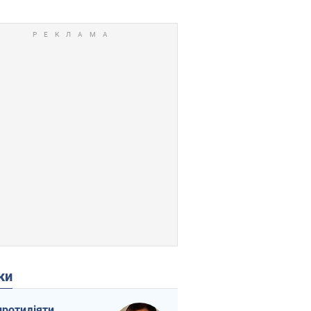
ки
протидіяти