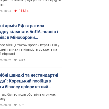
ані
118,4 т.
26 18:04
пні армія РФ втратила
дну кількість БпЛА, човнів і
рів: в Міноборони
люднили статистику
го місяця також зросли втрати РФ у
силі, танках та кількість уражень на
й відстані
4,3 т.
26 20:02
рібні швидкі та нестандартні
оди": Корецький пообіцяв
ти бізнесу пріоритетний
уп до наявних складських
 так, бізнес після обстрілів отримає
іщень
имку
582
26 00:08