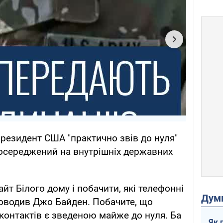
президент США "практично звів до нуля"
зосереджений на внутрішніх державних
йт Білого дому і побачити, які телефонні
Дум
оводив Джо Байден. Побачите, що
 контактів є зведеною майже до нуля. Ба
Як 