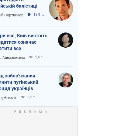
ійській балістиці
13,9 т.
лій Портников
ри все, Київ вистоїть.
здатися означає
атити все
9,6 т.
а Айвазовська
ід зобов'язаний
инити путінський
оцид українців
2,5 т.
ід Невзлін