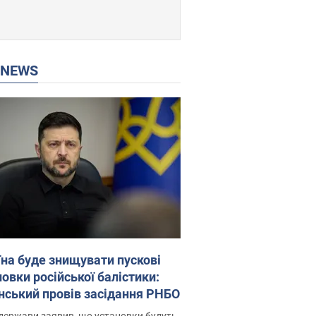
P NEWS
їна буде знищувати пускові
овки російської балістики:
нський провів засідання РНБО
держави заявив, що установки будуть