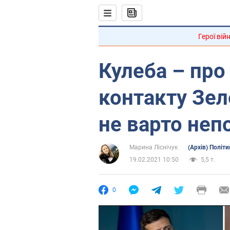
Герої вій
Кулеба – про
контакту Зел
не варто неп
Марина Ліснічук
(Архів) Політи
19.02.2021 10:50
5,5 т.
0