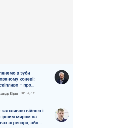
лянемо в зуби
ованому коневі:
скіпливо – про
омогу Україні
4,7 т.
сандр Кірш
 жахливою війною і
гіршим миром на
вах агресора, або