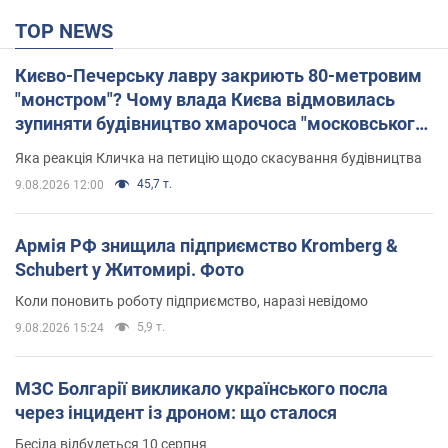
TOP NEWS
Києво-Печерську лавру закриють 80-метровим
"монстром"? Чому влада Києва відмовилась
зупиняти будівництво хмарочоса "московського
вірянина"
Яка реакція Кличка на петицію щодо скасування будівництва
45,7 т.
9.08.2026 12:00
Армія РФ знищила підприємство Kromberg &
Schubert у Житомирі. Фото
Коли поновить роботу підприємство, наразі невідомо
5,9 т.
9.08.2026 15:24
МЗС Болгарії викликало українського посла
через інцидент із дроном: що сталося
Бесіда відбудеться 10 серпня