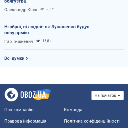
боягузтва
Олександр Кірш
2,1 т.
Ні зброї, ні людей: як Лукашенко будує
нову армію
Ігар Тишкевич
16,8 т.
Всі думки
На початок
Про компанію
Команда
Правова інформація
Політика конфіденційності