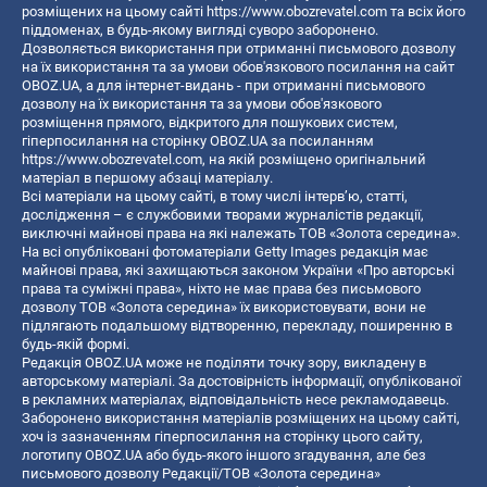
розміщених на цьому сайті
https://www.obozrevatel.com
та всіх його
піддоменах, в будь-якому вигляді суворо заборонено.
Дозволяється використання при отриманні письмового дозволу
на їх використання та за умови обов'язкового посилання на сайт
OBOZ.UA, а для інтернет-видань - при отриманні письмового
дозволу на їх використання та за умови обов'язкового
розміщення прямого, відкритого для пошукових систем,
гіперпосилання на сторінку OBOZ.UA за посиланням
https://www.obozrevatel.com
, на якій розміщено оригінальний
матеріал в першому абзаці матеріалу.
Всі матеріали на цьому сайті, в тому числі інтерв’ю, статті,
дослідження – є службовими творами журналістів редакції,
виключні майнові права на які належать ТОВ «Золота середина».
На всі опубліковані фотоматеріали Getty Images редакція має
майнові права, які захищаються законом України «Про авторські
права та суміжні права», ніхто не має права без письмового
дозволу ТОВ «Золота середина» їх використовувати, вони не
підлягають подальшому відтворенню, перекладу, поширенню в
будь-якій формі.
Редакція OBOZ.UA може не поділяти точку зору, викладену в
авторському матеріалі. За достовірність інформації, опублікованої
в рекламних матеріалах, відповідальність несе рекламодавець.
Заборонено використання матеріалів розміщених на цьому сайті,
хоч із зазначенням гіперпосилання на сторінку цього сайту,
логотипу OBOZ.UA або будь-якого іншого згадування, але без
письмового дозволу Редакції/ТОВ «Золота середина»