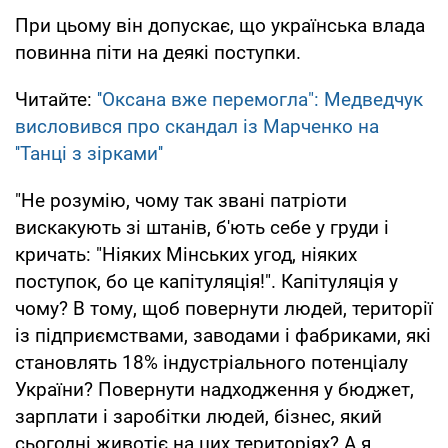
При цьому він допускає, що українська влада
повинна піти на деякі поступки.
Читайте:
''Оксана вже перемогла": Медведчук
висловився про скандал із Марченко на
''Танці з зірками''
"Не розумію, чому так звані патріоти
вискакують зі штанів, б'ють себе у груди і
кричать: "Ніяких Мінських угод, ніяких
поступок, бо це капітуляція!". Капітуляція у
чому? В тому, щоб повернути людей, території
із підприємствами, заводами і фабриками, які
становлять 18% індустріального потенціалу
України? Повернути надходження у бюджет,
зарплати і заробітки людей, бізнес, який
сьогодні животіє на цих територіях? А я