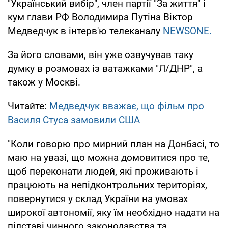
"Український вибір", член партії "За життя" і
кум глави РФ Володимира Путіна Віктор
Медведчук в інтерв'ю телеканалу
NEWSONE.
За його словами, він уже озвучував таку
думку в розмовах із ватажками "Л/ДНР", а
також у Москві.
Читайте:
Медведчук вважає, що фільм про
Василя Стуса замовили США
"Коли говорю про мирний план на Донбасі, то
маю на увазі, що можна домовитися про те,
щоб переконати людей, які проживають і
працюють на непідконтрольних територіях,
повернутися у склад України на умовах
широкої автономії, яку їм необхідно надати на
підставі чинного законодавства та,