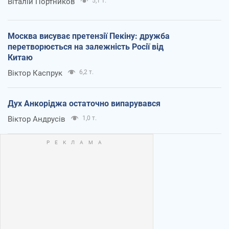
Віталій Портников
5,1 т.
Москва висуває претензії Пекіну: дружба
перетворюється на залежність Росії від
Китаю
Віктор Каспрук
6,2 т.
Дух Анкоріджа остаточно випарувався
Віктор Андрусів
1,0 т.