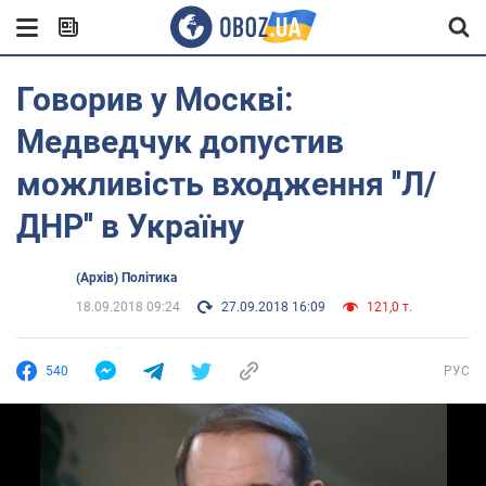
Говорив у Москві:
Медведчук допустив
можливість входження ''Л/
ДНР'' в Україну
(Архів) Політика
18.09.2018 09:24
27.09.2018 16:09
121,0 т.
540
РУС