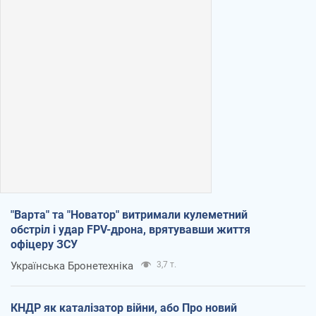
"Варта" та "Новатор" витримали кулеметний
обстріл і удар FPV-дрона, врятувавши життя
офіцеру ЗСУ
Українська Бронетехніка
3,7 т.
КНДР як каталізатор війни, або Про новий