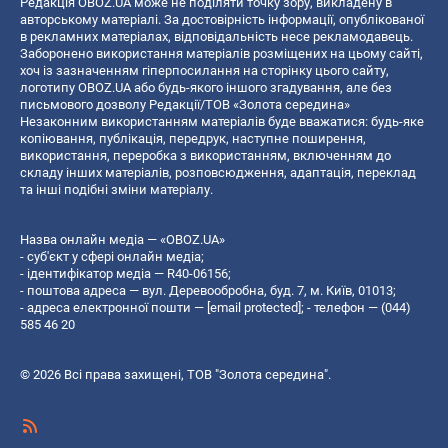
Редакція OBOZ.UA може не поділяти точку зору, викладену в
авторському матеріалі. За достовірність інформації, опублікованої
в рекламних матеріалах, відповідальність несе рекламодавець.
Заборонено використання матеріалів розміщених на цьому сайті,
хоч із зазначенням гіперпосилання на сторінку цього сайту,
логотипу OBOZ.UA або будь-якого іншого згадування, але без
письмового дозволу Редакції/ТОВ «Золота середина»
Незаконним використанням матеріалів буде вважатися: будь-яке
копiювання, публiкацiя, передрук, наступне поширення,
використання, переробка з використанням, включенням до
складу інших матеріалів, розповсюдження, адаптація, переклад
та інші подібні зміни матеріалу.
Назва онлайн медіа — «OBOZ.UA»
- суб'єкт у сфері онлайн медіа;
- ідентифікатор медіа — R40-06156;
- поштова адреса — вул. Деревообробна, буд. 7, м. Київ, 01013;
- адреса електронної пошти —
[email protected]
; - телефон — (044)
585 46 20
© 2026 Всі права захищені, ТОВ "Золота середина".