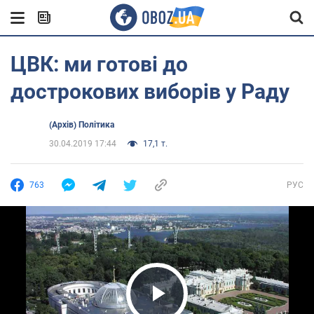
ЦВК: ми готові до
дострокових виборів у Раду
(Архів) Політика
30.04.2019 17:44
17,1 т.
763
РУС