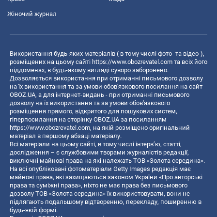
Жіночий журнал
Використання будь-яких матеріалів ( в тому числі фото- та відео-),
розміщених на цьому сайті
https://www.obozrevatel.com
та всіх його
піддоменах, в будь-якому вигляді суворо заборонено.
Дозволяється використання при отриманні письмового дозволу
на їх використання та за умови обов'язкового посилання на сайт
OBOZ.UA, а для інтернет-видань - при отриманні письмового
дозволу на їх використання та за умови обов'язкового
розміщення прямого, відкритого для пошукових систем,
гіперпосилання на сторінку OBOZ.UA за посиланням
https://www.obozrevatel.com
, на якій розміщено оригінальний
матеріал в першому абзаці матеріалу.
Всі матеріали на цьому сайті, в тому числі інтерв’ю, статті,
дослідження – є службовими творами журналістів редакції,
виключні майнові права на які належать ТОВ «Золота середина».
На всі опубліковані фотоматеріали Getty Images редакція має
майнові права, які захищаються законом України «Про авторські
права та суміжні права», ніхто не має права без письмового
дозволу ТОВ «Золота середина» їх використовувати, вони не
підлягають подальшому відтворенню, перекладу, поширенню в
будь-якій формі.