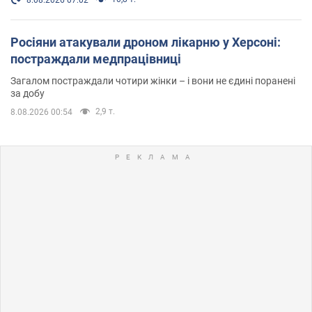
8.08.2026 07:02
Росіяни атакували дроном лікарню у Херсоні:
постраждали медпрацівниці
Загалом постраждали чотири жінки – і вони не єдині поранені
за добу
2,9 т.
8.08.2026 00:54