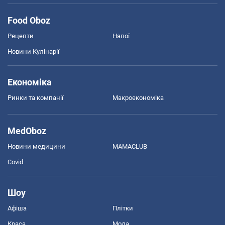
Food Oboz
Рецепти
Напої
Новини Кулінарії
Економіка
Ринки та компанії
Макроекономіка
MedOboz
Новини медицини
MAMACLUB
Covid
Шоу
Афіша
Плітки
Краса
Мода