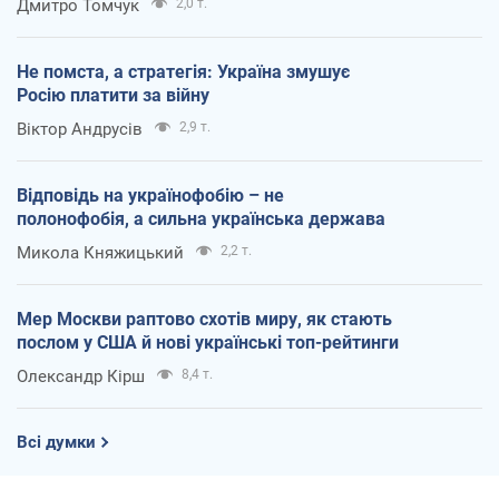
Дмитро Томчук
2,0 т.
Не помста, а стратегія: Україна змушує
Росію платити за війну
Віктор Андрусів
2,9 т.
Відповідь на українофобію – не
полонофобія, а сильна українська держава
Микола Княжицький
2,2 т.
Мер Москви раптово схотів миру, як стають
послом у США й нові українські топ-рейтинги
Олександр Кірш
8,4 т.
Всі думки