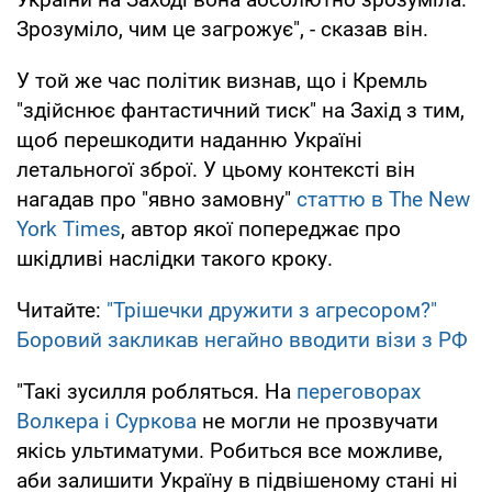
Зрозуміло, чим це загрожує", - сказав він.
У той же час політик визнав, що і Кремль
"здійснює фантастичний тиск" на Захід з тим,
щоб перешкодити наданню Україні
летальногої зброї. У цьому контексті він
нагадав про "явно замовну"
статтю в The New
York Times
, автор якої попереджає про
шкідливі наслідки такого кроку.
Читайте:
"Трішечки дружити з агресором?"
Боровий закликав негайно вводити візи з РФ
"Такі зусилля робляться. На
переговорах
Волкера і Суркова
не могли не прозвучати
якісь ультиматуми. Робиться все можливе,
аби залишити Україну в підвішеному стані ні