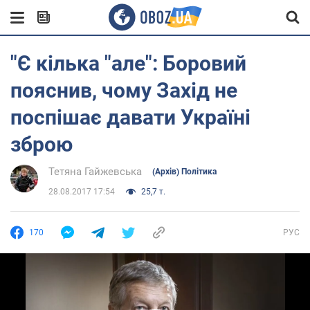
"Є кілька "але": Боровий
пояснив, чому Захід не
поспішає давати Україні
зброю
Тетяна Гайжевська
(Архів) Політика
28.08.2017 17:54
25,7 т.
170
РУС