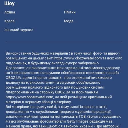
Шоу
Афіша
Плітки
Краса
Мода
Жіночий журнал
Використання будь-яких матеріалів ( в тому числі фото- та відео-),
розміщених на цьому сайті
https://www.obozrevatel.com
та всіх його
піддоменах, в будь-якому вигляді суворо заборонено.
Дозволяється використання при отриманні письмового дозволу
на їх використання та за умови обов'язкового посилання на сайт
OBOZ.UA, а для інтернет-видань - при отриманні письмового
дозволу на їх використання та за умови обов'язкового
розміщення прямого, відкритого для пошукових систем,
гіперпосилання на сторінку OBOZ.UA за посиланням
https://www.obozrevatel.com
, на якій розміщено оригінальний
матеріал в першому абзаці матеріалу.
Всі матеріали на цьому сайті, в тому числі інтерв’ю, статті,
дослідження – є службовими творами журналістів редакції,
виключні майнові права на які належать ТОВ «Золота середина».
На всі опубліковані фотоматеріали Getty Images редакція має
майнові права, які захищаються законом України «Про авторські