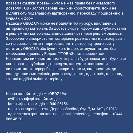
права та суміжні права», ніхто не має права без письмового
дозволу ТОВ «Золота середина» їх використовувати, вони не
підлягають подальшому відтворенню, перекладу, поширенню в
будь-якій формі.
Редакція OBOZ.UA може не поділяти точку зору, викладену в
авторському матеріалі. За достовірність інформації, опублікованої
в рекламних матеріалах, відповідальність несе рекламодавець.
Заборонено використання матеріалів розміщених на цьому сайті,
хоч із зазначенням гіперпосилання на сторінку цього сайту,
логотипу OBOZ.UA або будь-якого іншого згадування, але без
письмового дозволу Редакції/ТОВ «Золота середина»
Незаконним використанням матеріалів буде вважатися: будь-яке
копiювання, публiкацiя, передрук, наступне поширення,
використання, переробка з використанням, включенням до
складу інших матеріалів, розповсюдження, адаптація, переклад
та інші подібні зміни матеріалу.
Назва онлайн медіа — «OBOZ.UA»
- суб'єкт у сфері онлайн медіа;
- ідентифікатор медіа — R40-06156;
- поштова адреса — вул. Деревообробна, буд. 7, м. Київ, 01013;
- адреса електронної пошти —
[email protected]
; - телефон — (044)
585 46 20