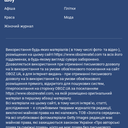
Афіша
Плітки
Краса
Мода
Жіночий журнал
Використання будь-яких матеріалів ( в тому числі фото- та відео-),
розміщених на цьому сайті
https://www.obozrevatel.com
та всіх його
піддоменах, в будь-якому вигляді суворо заборонено.
Дозволяється використання при отриманні письмового дозволу
на їх використання та за умови обов'язкового посилання на сайт
OBOZ.UA, а для інтернет-видань - при отриманні письмового
дозволу на їх використання та за умови обов'язкового
розміщення прямого, відкритого для пошукових систем,
гіперпосилання на сторінку OBOZ.UA за посиланням
https://www.obozrevatel.com
, на якій розміщено оригінальний
матеріал в першому абзаці матеріалу.
Всі матеріали на цьому сайті, в тому числі інтерв’ю, статті,
дослідження – є службовими творами журналістів редакції,
виключні майнові права на які належать ТОВ «Золота середина».
На всі опубліковані фотоматеріали Getty Images редакція має
майнові права, які захищаються законом України «Про авторські
права та суміжні права», ніхто не має права без письмового