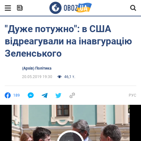
"Дуже потужно": в США
відреагували на інавгурацію
Зеленського
(Архів) Політика
20.05.2019 19:30
46,1 т.
189
РУС