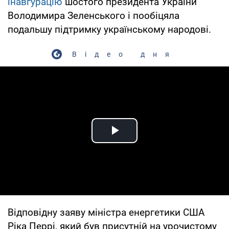
інавгурацію
шостого президента України
Володимира Зеленського і пообіцяла
подальшу підтримку українському народові.
Відео дня
Play Video
Відповідну заяву міністра енергетики США
Ріка Перрі, який був присутній на урочистому