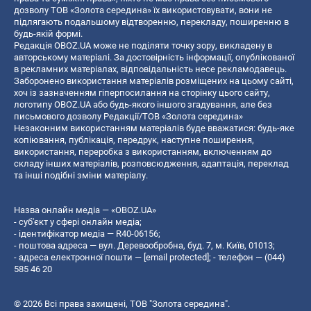
дозволу ТОВ «Золота середина» їх використовувати, вони не
підлягають подальшому відтворенню, перекладу, поширенню в
будь-якій формі.
Редакція OBOZ.UA може не поділяти точку зору, викладену в
авторському матеріалі. За достовірність інформації, опублікованої
в рекламних матеріалах, відповідальність несе рекламодавець.
Заборонено використання матеріалів розміщених на цьому сайті,
хоч із зазначенням гіперпосилання на сторінку цього сайту,
логотипу OBOZ.UA або будь-якого іншого згадування, але без
письмового дозволу Редакції/ТОВ «Золота середина»
Незаконним використанням матеріалів буде вважатися: будь-яке
копiювання, публiкацiя, передрук, наступне поширення,
використання, переробка з використанням, включенням до
складу інших матеріалів, розповсюдження, адаптація, переклад
та інші подібні зміни матеріалу.
Назва онлайн медіа — «OBOZ.UA»
- суб'єкт у сфері онлайн медіа;
- ідентифікатор медіа — R40-06156;
- поштова адреса — вул. Деревообробна, буд. 7, м. Київ, 01013;
- адреса електронної пошти —
[email protected]
; - телефон — (044)
585 46 20
© 2026 Всі права захищені, ТОВ "Золота середина".