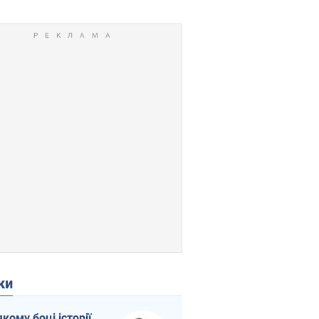
ки
якому боці історії