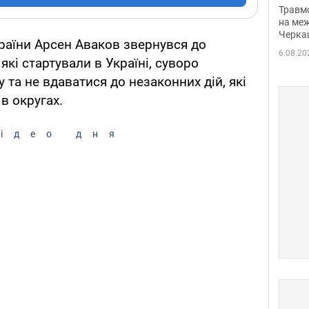
нети
Травм
Фото
на меж
Черка
країни Арсен Аваков звернувся до
6.08.20
які стартували в Україні, суворо
та не вдаватися до незаконних дій, які
в округах.
ідео дня