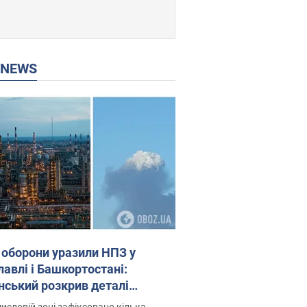
P NEWS
 оборони уразили НПЗ у
лавлі і Башкортостані:
нський розкрив деталі
операції. Фото і відео
исловій зоні зафіксовано кілька