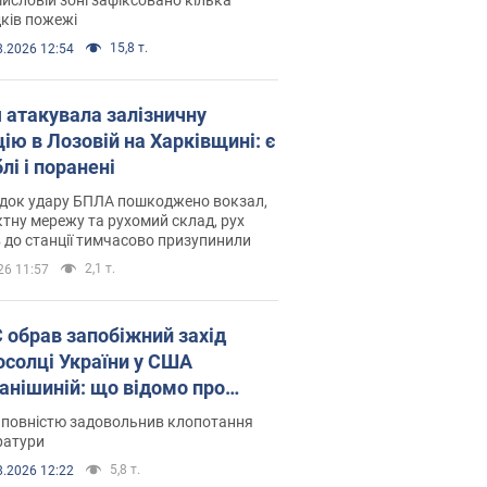
ків пожежі
15,8 т.
8.2026 12:54
я атакувала залізничну
ію в Лозовій на Харківщині: є
лі і поранені
ідок удару БПЛА пошкоджено вокзал,
тну мережу та рухомий склад, рух
в до станції тимчасово призупинили
2,1 т.
26 11:57
запобіжний захід
осолці України у США
анішиній: що відомо про
ву
 повністю задовольнив клопотання
ратури
5,8 т.
8.2026 12:22