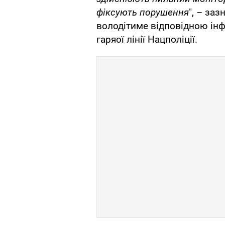
фіксують порушення
", – заз
володітиме відповідною ін
гаряої лінії Нацполіції.