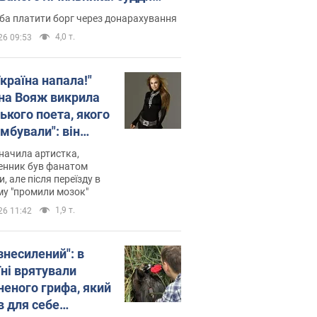
лив неочікуване рішення
ба платити борг через донарахування
4,0 т.
26 09:53
країна напала!"
на Вояж викрила
ького поета, якого
мбували": він
ь російської не
начила артистка,
 а тепер хоче
енник був фанатом
и, але після переїзду в
циду українців
му "промили мозок"
1,9 т.
26 11:42
знесилений": в
їні врятували
неного грифа, який
в для себе