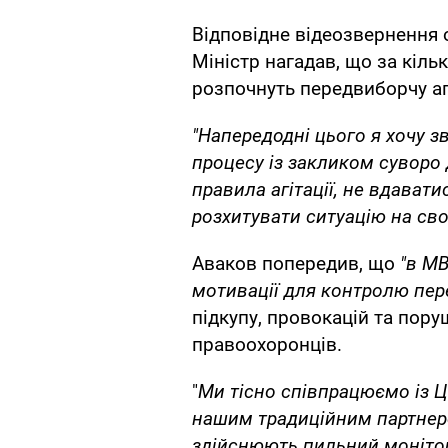
Відповідне відеозвернення
Міністр нагадав, що за кіль
розпочнуть передвиборчу аг
"Напередодні цього я хочу з
процесу із закликом суворо
правила агітації, не вдавати
розхитувати ситуацію на сво
Аваков попередив, що
"в МВ
мотивації для контролю пер
підкупу, провокацій та пор
правоохоронців.
"
Ми тісно співпрацюємо із 
нашим традиційним партнер
здійснюють пильний монітор