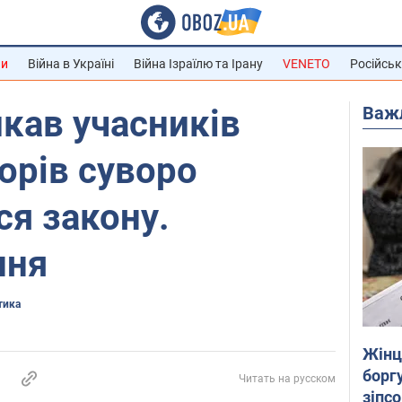
ни
Війна в Україні
Війна Ізраїлю та Ірану
VENETO
Російськ
Важ
кав учасників
орів суворо
я закону.
ння
тика
Жінці
боргу
Читать на русском
зіпс