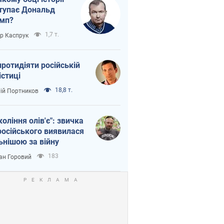
тупає Дональд
мп?
1,7 т.
ор Каспрук
протидіяти російській
істиці
18,8 т.
лій Портников
коління олів'є": звичка
російського виявилася
ьнішою за війну
183
ан Горовий