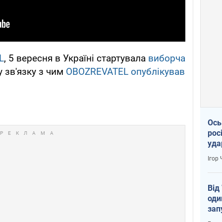
L
, 5 вересня в Україні стартувала
виборча
у зв'язку з чим
OBOZREVATEL
опублікував
Ось
рос
уда
Ігор
Від
оди
зап
реа