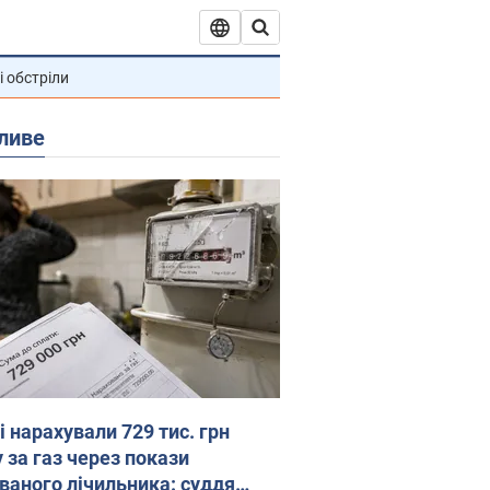
і обстріли
ливе
 нарахували 729 тис. грн
 за газ через покази
ованого лічильника: суддя