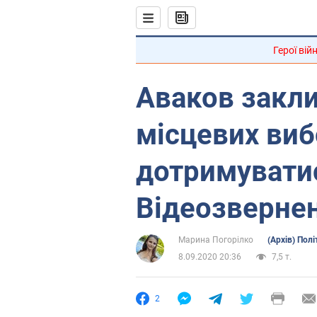
Герої вій
Аваков закли
місцевих виб
дотримуватис
Відеозверне
Марина Погорілко
(Архів) Полі
8.09.2020 20:36
7,5 т.
2