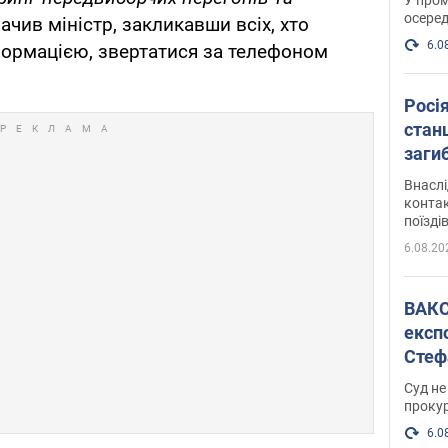
осеред
начив міністр, закликавши всіх, хто
6.0
формацією, звертатися за телефоном
Росі
станц
загиб
Внасл
контак
поїзді
6.08.20
ВАКС обрав 
експ
Стеф
спра
Суд не
проку
6.0