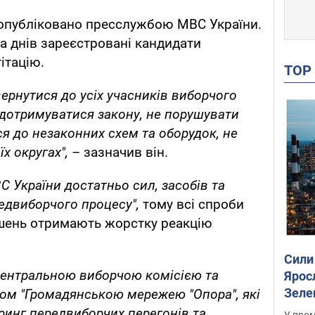
 опубліковано пресслужбою МВС України.
ка днів зареєстровані кандидати
ітацію.
TO
вернутися до усіх учасників виборчого
 дотримуватися закону, не порушувати
ся до незаконних схем та оборудок, не
їх округах",
– зазначив він.
С України достатньо сил, засобів та
едвиборчого процесу",
тому всі спроби
ушень отримають жорстку реакцію
Сили
Центральною виборчою комісією та
Ярос
Зеле
ом "Громадянською мережею "Опора", які
инг передвиборчих перегонів та
У пром