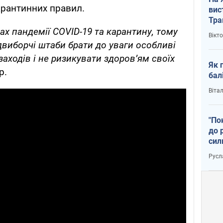
арантинних правил.
вис
Тра
ах пандемії COVID-19 та карантину, тому
Вікт
двиборчі штаби брати до уваги особливі
аходів і не ризикувати здоров’ям своїх
Як 
р.
бал
Віта
"По
до 
сил
Русл