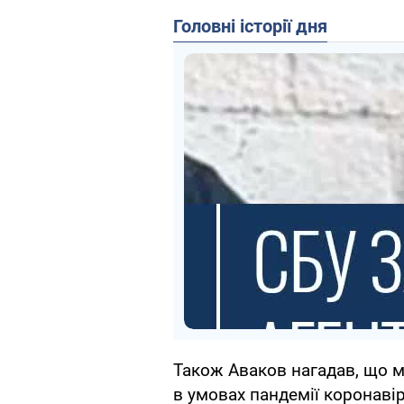
Головні історії дня
Також Аваков нагадав, що мі
в умовах пандемії коронавір