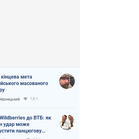
 кінцева мета
ійського масованого
ру
1,6 т.
 Чернецький
 Wildberries до ВТБ: як
н удар може
устити ланцюгову
кцію в Росії