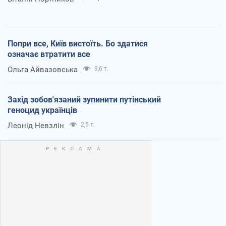
Попри все, Київ вистоїть. Бо здатися
означає втратити все
Ольга Айвазовська
9,6 т.
Захід зобов'язаний зупинити путінський
геноцид українців
Леонід Невзлін
2,5 т.