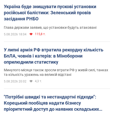
Україна буде знищувати пускові установки
російської балістики: Зеленський провів
засідання РНБО
Глава держави заявив, що установки будуть атаковані
115,8 т.
5.08.2026 18:04
У липні армія РФ втратила рекордну кількість
БпЛА, човнів і катерів: в Міноборони
оприлюднили статистику
Минулого місяця також зросли втрати РФ у живій силі, танках
та кількість уражень на великій відстані
4,3 т.
5.08.2026 20:02
"Потрібні швидкі та нестандартні підходи":
Корецький пообіцяв надати бізнесу
пріоритетний доступ до наявних складських