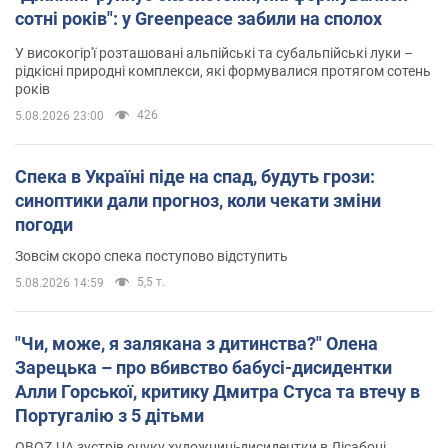
сотні років": у Greenpeace забили на сполох
У високогір'ї розташовані альпійські та субальпійські луки –
рідкісні природні комплекси, які формувалися протягом сотень
років
426
5.08.2026 23:00
Спека в Україні піде на спад, будуть грози:
синоптики дали прогноз, коли чекати зміни
погоди
Зовсім скоро спека поступово відступить
5,5 т.
5.08.2026 14:59
"Чи, може, я залякана з дитинства?" Олена
Зарецька – про вбивство бабусі-дисидентки
Алли Горської, критику Дмитра Стуса та втечу в
Португалію з 5 дітьми
OBOZ.UA зустрів онуку художниці-дисидентки в Лісабоні