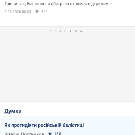
приміщень
Так чи так, бізнес після обстрілів отримає підтримку
474
6.08.2026 00:08
Думки
Як протидіяти російській балістиці
Віталій Портников
13,8 т.