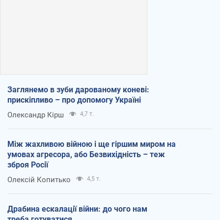
Заглянемо в зуби дарованому коневі:
прискіпливо – про допомогу Україні
Олександр Кірш
4,7 т.
Між жахливою війною і ще гіршим миром на
умовах агресора, або Безвихідність – теж
зброя Росії
Олексій Копитько
4,5 т.
Драбина ескалації війни: до чого нам
треба готуватися