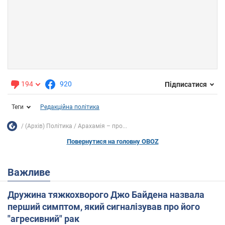
194
920
Підписатися
Теги
Редакційна політика
(Архів) Політика
Арахамія – про...
Повернутися на головну OBOZ
Важливе
Дружина тяжкохворого Джо Байдена назвала
перший симптом, який сигналізував про його
"агресивний" рак