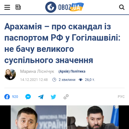
Арахамія – про скандал із
паспортом РФ у Гогілашвілі:
не бачу великого
суспільного значення
Марина Ліснічук
(Архів) Політика
14.12.2021 12:48
2 хвилини
26,0 т.
920
РУС