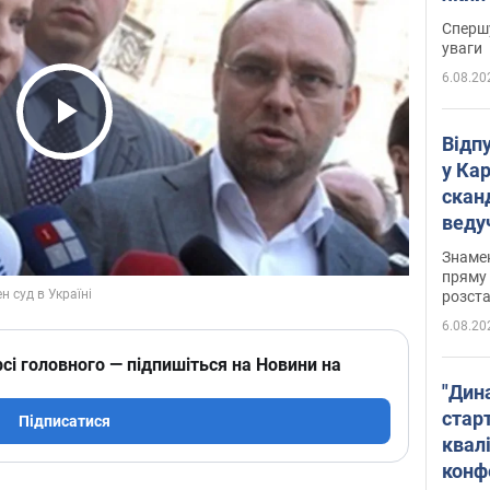
"агр
Спершу
уваги
6.08.20
Play Video
Відп
у Ка
скан
веду
захе
Знаме
пряму 
розста
6.08.20
сі головного — підпишіться на Новини на
"Дин
стар
Підписатися
квалі
конф