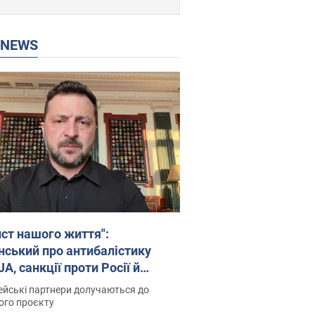
P NEWS
ист нашого життя":
нський про антибалістику
A, санкції проти Росії й
имку аграріїв. Відео
йські партнери долучаються до
ого проєкту