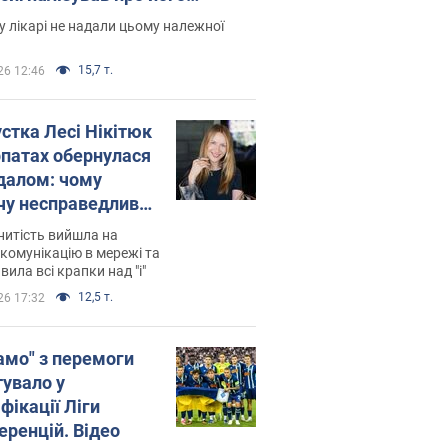
есивний" рак
 лікарі не надали цьому належної
15,7 т.
26 12:46
устка Лесі Нікітюк
рпатах обернулася
далом: чому
чу несправедливо
йтили
нитість вийшла на
комунікацію в мережі та
вила всі крапки над "і"
12,5 т.
26 17:32
амо" з перемоги
тувало у
фікації Ліги
еренцій. Відео