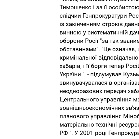
Тимошенко і за її особисто
слідчий Генпрокуратури Росі
із закінченням строків дав
винною у систематичній дач
оборони Росії "за так зван
обставинами". "Це означає,
кримінальної відповідальнос
хабарів, і її борги тепер Ро
України ", - підсумував Куз
звинувачувалася в організац
неодноразових передач хаб
Центрального управління ма
зовнішньоекономічних зв'яз
планового управління Міно
матеріально-технічні ресур
РФ ". У 2001 році Генпроку