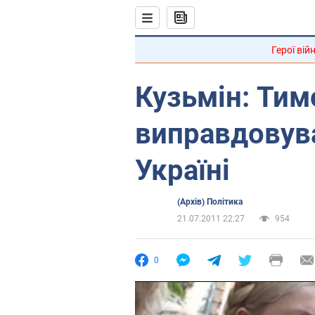
Герої вій
Кузьмін: Ти
виправдовув
Україні
(Архів) Політика
21.07.2011 22:27
954
0