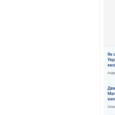
Як 
Укр
екс
наф
Андр
Два
Маг
кал
Олек