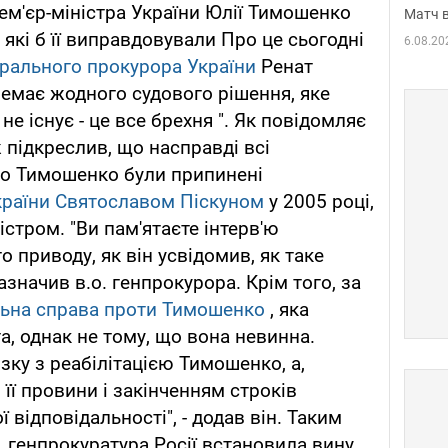
ем'єр-міністра України Юлії Тимошенко
Матч в
які б її виправдовували Про це сьогодні
6.08.20
рального прокурора України
Ренат
немає жодного судового рішення, яке
не існує - це все брехня ". Як повідомляє
ж підкреслив, що насправді всі
но Тимошенко були припинені
країни Святославом Піскуном
у 2005 році,
істром. "Ви пам'ятаєте інтерв'ю
о приводу, як він усвідомив, як таке
зазначив в.о. генпрокурора. Крім того, за
ьна справа проти Тимошенко
, яка
та, однак не тому, що вона невинна.
язку з реабілітацією Тимошенко, а,
 її провини і закінченням строків
 відповідальності", - додав він. Таким
, генпрокуратура Росії встановила вину