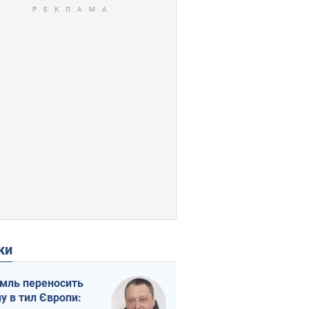
ки
мль переносить
ну в тил Європи: