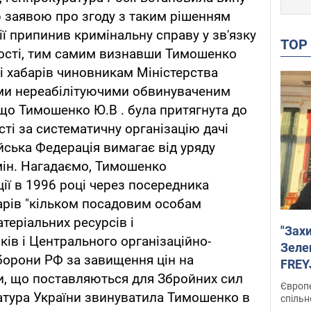
ю заявою про згоду з таким рішенням
ї припинив кримінальну справу у зв'язку
TO
ності, тим самим визнавши Тимошенко
і хабарів чиновникам Міністерства
ими нереабілітуючими обвинуваченим
 що Тимошенко Ю.В . була притягнута до
ті за систематичну організацію дачі
сійська Федерація вимагає від уряду
ьмін. Нагадаємо, Тимошенко
ії в 1996 році через посередника
арів "кільком посадовим особам
теріальних ресурсів і
"Зах
ків і Центрального організаційно-
Зеле
борони РФ за завищення цін на
FREYJ
си, що поставляються для Збройних сил
підтр
Європе
ратура України звинуватила Тимошенко в
спільн