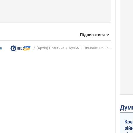
Підписатися
ка
(Архів) Політика
Кузьмін: Тимошенко не...
Дум
Кре
вій