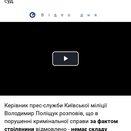
суд.
Відео дня
Play Video
Керівник прес-служби Київської міліції
Володимир Поліщук розповів, що в
порушенні кримінальної справи
за фактом
стрілянини
відмовлено -
немає складу