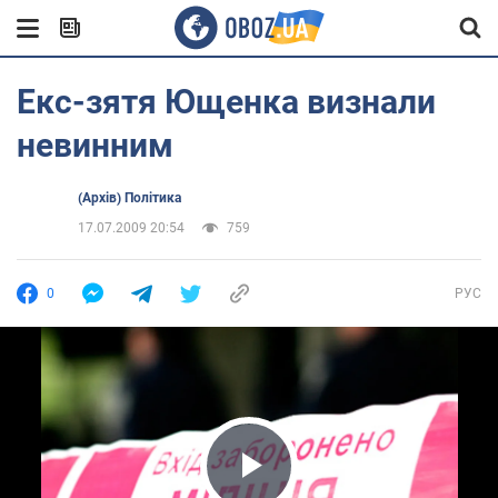
Екс-зятя Ющенка визнали
невинним
(Архів) Політика
17.07.2009 20:54
759
0
РУС