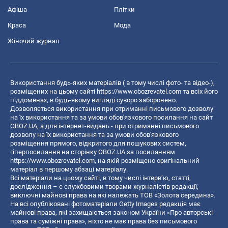
Афіша
Плітки
Краса
Мода
Жіночий журнал
Використання будь-яких матеріалів ( в тому числі фото- та відео-),
розміщених на цьому сайті
https://www.obozrevatel.com
та всіх його
піддоменах, в будь-якому вигляді суворо заборонено.
Дозволяється використання при отриманні письмового дозволу
на їх використання та за умови обов'язкового посилання на сайт
OBOZ.UA, а для інтернет-видань - при отриманні письмового
дозволу на їх використання та за умови обов'язкового
розміщення прямого, відкритого для пошукових систем,
гіперпосилання на сторінку OBOZ.UA за посиланням
https://www.obozrevatel.com
, на якій розміщено оригінальний
матеріал в першому абзаці матеріалу.
Всі матеріали на цьому сайті, в тому числі інтерв’ю, статті,
дослідження – є службовими творами журналістів редакції,
виключні майнові права на які належать ТОВ «Золота середина».
На всі опубліковані фотоматеріали Getty Images редакція має
майнові права, які захищаються законом України «Про авторські
права та суміжні права», ніхто не має права без письмового