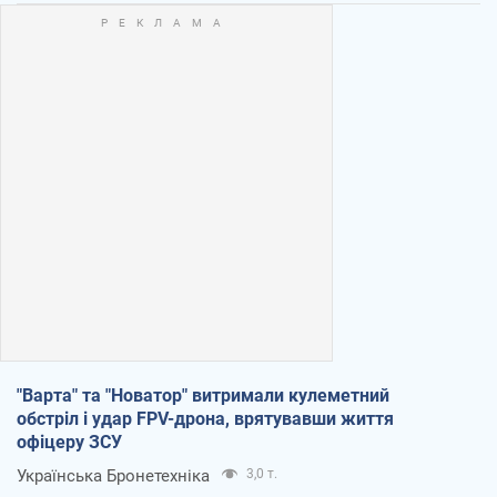
"Варта" та "Новатор" витримали кулеметний
обстріл і удар FPV-дрона, врятувавши життя
офіцеру ЗСУ
Українська Бронетехніка
3,0 т.