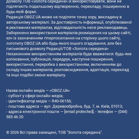
дозволу ТОВ «Золота середина» їх використовувати, вони не
підлягають подальшому відтворенню, перекладу, поширенню в
будь-якій формі.
Редакція OBOZ.UA може не поділяти точку зору, викладену в
авторському матеріалі. За достовірність інформації, опублікованої
в рекламних матеріалах, відповідальність несе рекламодавець.
Заборонено використання матеріалів розміщених на цьому сайті,
хоч із зазначенням гіперпосилання на сторінку цього сайту,
логотипу OBOZ.UA або будь-якого іншого згадування, але без
письмового дозволу Редакції/ТОВ «Золота середина»
Незаконним використанням матеріалів буде вважатися: будь-яке
копiювання, публiкацiя, передрук, наступне поширення,
використання, переробка з використанням, включенням до
складу інших матеріалів, розповсюдження, адаптація, переклад
та інші подібні зміни матеріалу.
Назва онлайн медіа — «OBOZ.UA»
- суб'єкт у сфері онлайн медіа;
- ідентифікатор медіа — R40-06156;
- поштова адреса — вул. Деревообробна, буд. 7, м. Київ, 01013;
- адреса електронної пошти —
[email protected]
; - телефон — (044)
585 46 20
© 2026 Всі права захищені, ТОВ "Золота середина".