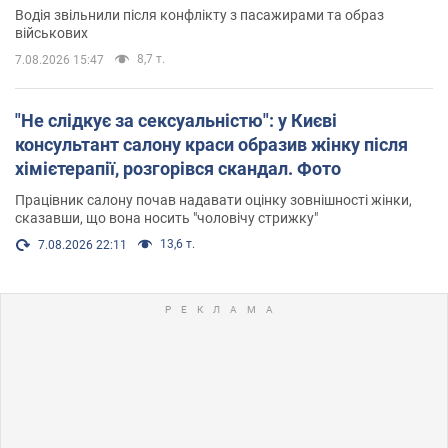
Водія звільнили після конфлікту з пасажирами та образ
військових
8,7 т.
7.08.2026 15:47
"Не слідкує за сексуальністю": у Києві
консультант салону краси образив жінку після
хімієтерапії, розгорівся скандал. Фото
Працівник салону почав надавати оцінку зовнішності жінки,
сказавши, що вона носить "чоловічу стрижку"
13,6 т.
7.08.2026 22:11