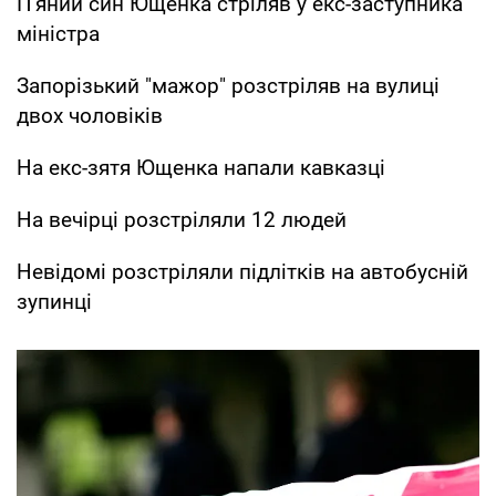
П'яний син Ющенка стріляв у екс-заступника
міністра
Запорізький "мажор" розстріляв на вулиці
двох чоловіків
На екс-зятя Ющенка напали кавказці
На вечірці розстріляли 12 людей
Невідомі розстріляли підлітків на автобусній
зупинці