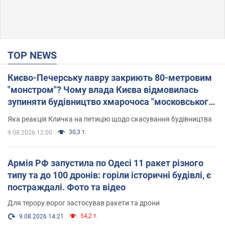
TOP NEWS
Києво-Печерську лавру закриють 80-метровим
"монстром"? Чому влада Києва відмовилась
зупиняти будівництво хмарочоса "московського
вірянина"
Яка реакція Кличка на петицію щодо скасування будівництва
30,3 т.
9.08.2026 12:00
Армія РФ запустила по Одесі 11 ракет різного
типу та до 100 дронів: горіли історичні будівлі, є
постраждалі. Фото та відео
Для терору ворог застосував ракети та дрони
54,2 т.
9.08.2026 14:21