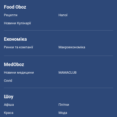
Food Oboz
Рецепти
Напої
Новини Кулінарії
Економіка
Ринки та компанії
Макроекономіка
MedOboz
Новини медицини
MAMACLUB
Covid
Шоу
Афіша
Плітки
Краса
Мода