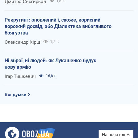
Дмитро Снєгирьов
1,8 т.
Рекрутинг: оновлений і, схоже, корисний
ворожий досвід, або Діалектика вибагливого
боягузтва
Олександр Кірш
1,7 т.
Ні зброї, ні людей: як Лукашенко будує
нову армію
Ігар Тишкевич
16,6 т.
Всі думки
На початок