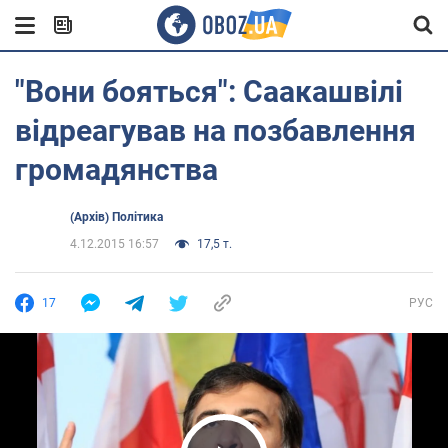
"Вони бояться": Саакашвілі
відреагував на позбавлення
громадянства
(Архів) Політика
4.12.2015 16:57
17,5 т.
17
РУС