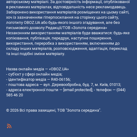
авторському матеріалі. За достовірність інформації, опублікованої
в рекламних матеріалах, відповідальність несе рекламодавець.
Заборонено використання матеріалів розміщених на цьому сайті,
хоч із зазначенням гіперпосилання на сторінку цього сайту,
логотипу OBOZ.UA або будь-якого іншого згадування, але без
письмового дозволу Редакції/ТОВ «Золота середина»
Незаконним використанням матеріалів буде вважатися: будь-яке
копiювання, публiкацiя, передрук, наступне поширення,
використання, переробка з використанням, включенням до
складу інших матеріалів, розповсюдження, адаптація, переклад
та інші подібні зміни матеріалу.
Назва онлайн медіа — «OBOZ.UA»
- суб'єкт у сфері онлайн медіа;
- ідентифікатор медіа — R40-06156;
- поштова адреса — вул. Деревообробна, буд. 7, м. Київ, 01013;
- адреса електронної пошти —
[email protected]
; - телефон — (044)
585 46 20
© 2026 Всі права захищені, ТОВ "Золота середина".