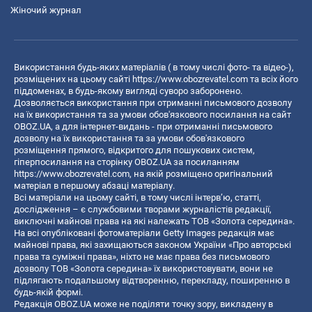
Жіночий журнал
Використання будь-яких матеріалів ( в тому числі фото- та відео-),
розміщених на цьому сайті
https://www.obozrevatel.com
та всіх його
піддоменах, в будь-якому вигляді суворо заборонено.
Дозволяється використання при отриманні письмового дозволу
на їх використання та за умови обов'язкового посилання на сайт
OBOZ.UA, а для інтернет-видань - при отриманні письмового
дозволу на їх використання та за умови обов'язкового
розміщення прямого, відкритого для пошукових систем,
гіперпосилання на сторінку OBOZ.UA за посиланням
https://www.obozrevatel.com
, на якій розміщено оригінальний
матеріал в першому абзаці матеріалу.
Всі матеріали на цьому сайті, в тому числі інтерв’ю, статті,
дослідження – є службовими творами журналістів редакції,
виключні майнові права на які належать ТОВ «Золота середина».
На всі опубліковані фотоматеріали Getty Images редакція має
майнові права, які захищаються законом України «Про авторські
права та суміжні права», ніхто не має права без письмового
дозволу ТОВ «Золота середина» їх використовувати, вони не
підлягають подальшому відтворенню, перекладу, поширенню в
будь-якій формі.
Редакція OBOZ.UA може не поділяти точку зору, викладену в